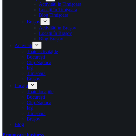
Activități în Timișoara
Locații în Timișoara
Blog Timișoara
Brașov
Activități în Brașov
Locații în Brașov
Blog Brașov
Activități
Toate activitățile
București
Cluj-Napoca
Iași
Timișoara
Brașov
Locații
Toate locațiile
București
Cluj-Napoca
Iași
Timișoara
Brașov
Blog
Promovare business