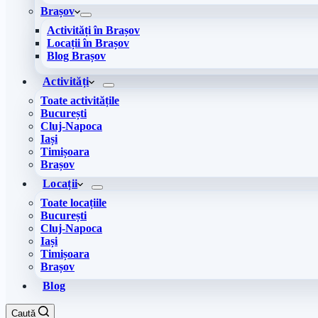
Brașov
Activități în Brașov
Locații în Brașov
Blog Brașov
Activități
Toate activitățile
București
Cluj-Napoca
Iași
Timișoara
Brașov
Locații
Toate locațiile
București
Cluj-Napoca
Iași
Timișoara
Brașov
Blog
Caută