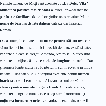
Numele italiene de băieți sunt asociate cu „
La Dolce Vita
” –
atitudinea pozitivă față de viață
a italienilor – dar încă ne
par
foarte familiare
, datorită originilor noastre latine. Multe
nume
de băieți și de fete italiene
datează din Imperiul
Roman.
Dacă sunteți în căutarea unui
nume pentru băiatul dvs.
care
să nu fie nici foarte scurt, nici deosebit de lung, există și câteva
variante din care să alegeți: Amando, Arturo sau Matteo sunt
variante de mijloc când vine vorba de
lungimea numelui
. Dar
și numele foarte scurte sau foarte lungi sunt frecvente în limba
italiană. Luca sau Vito sunt opțiuni excelente pentru
numele
foarte scurte
– Leonardo sau Alessandro sunt adevărate
clasice pentru numele lungi de băieți
. Cu toate acestea,
variantele lungi ale numelor de băieți oferă întotdeauna și
opțiunea formelor scurte
. Leonardo, de exemplu, poate fi