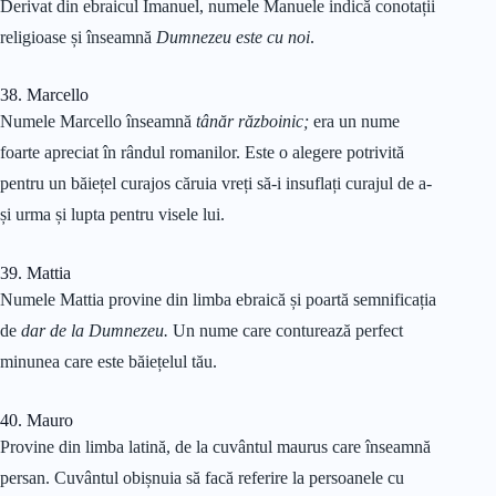
Derivat din ebraicul Imanuel, numele Manuele indică conotații
religioase și înseamnă
Dumnezeu este cu noi
.
38. Marcello
Numele Marcello înseamnă
tânăr războinic;
era un nume
foarte apreciat în rândul romanilor. Este o alegere potrivită
pentru un băiețel curajos căruia vreți să-i insuflați curajul de a-
și urma și lupta pentru visele lui.
39. Mattia
Numele Mattia provine din limba ebraică și poartă semnificația
de
dar de la Dumnezeu.
Un nume care conturează perfect
minunea care este băiețelul tău.
40. Mauro
Provine din limba latină, de la cuvântul maurus care înseamnă
persan. Cuvântul obișnuia să facă referire la persoanele cu