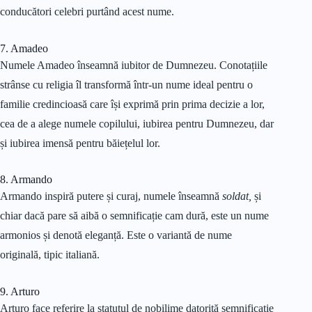
conducători celebri purtând acest nume.
7. Amadeo
Numele Amadeo înseamnă iubitor de Dumnezeu. Conotațiile
strânse cu religia îl transformă într-un nume ideal pentru o
familie credincioasă care își exprimă prin prima decizie a lor,
cea de a alege numele copilului, iubirea pentru Dumnezeu, dar
și iubirea imensă pentru băiețelul lor.
8. Armando
Armando inspiră putere și curaj, numele înseamnă
soldat,
și
chiar dacă pare să aibă o semnificație cam dură, este un nume
armonios și denotă eleganță. Este o variantă de nume
originală, tipic italiană.
9. Arturo
Arturo face referire la statutul de nobilime datorită semnificație