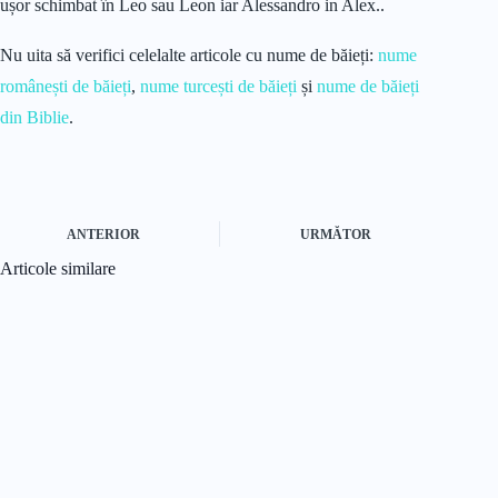
ușor schimbat în Leo sau Leon iar Alessandro in Alex..
Nu uita să verifici celelalte articole cu nume de băieți:
nume
românești de băieți
,
nume turcești de băieți
și
nume de băieți
din Biblie
.
ANTERIOR
URMĂTOR
Articole similare