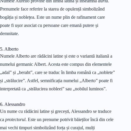
Numele Aurelio provine din limba latină și înseamnă
auriu.
Prenumele face referire la starea de opulență simbolizând
bogăția și noblețea. Este un nume plin de rafinament care
poate fi ușor asociat cu persoane care emană putere și
demnitate.
5. Alberto
Numele Alberto are rădăcini latine și este o variantă italiană a
numelui germanic Albert. Acesta este compus din elementele
„adal” și „beraht”, care se traduc în limba română ca „noblete”
și „strălucire”. Astfel, semnificația numelui „Alberto” poate fi
interpretată ca „strălucirea nobleei” sau „nobilul luminos”.
6. Alessandro
Un nume cu rădăcini latine și grecești, Alessandro se traduce
ca
protectorul
. Este un prenume potrivit băieților încă din cele
mai vechi timpuri simbolizând forța și curajul, mulți