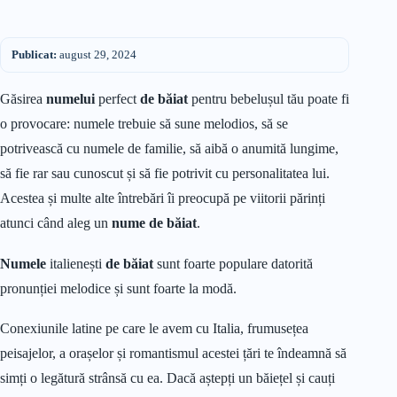
Publicat:
august 29, 2024
Găsirea
numelui
perfect
de băiat
pentru bebelușul tău poate fi
o provocare: numele trebuie să sune melodios, să se
potrivească cu numele de familie, să aibă o anumită lungime,
să fie rar sau cunoscut și să fie potrivit cu personalitatea lui.
Acestea și multe alte întrebări îi preocupă pe viitorii părinți
atunci când aleg un
nume de băiat
.
Numele
italienești
de băiat
sunt foarte populare datorită
pronunției melodice și sunt foarte la modă.
Conexiunile latine pe care le avem cu Italia, frumusețea
peisajelor, a orașelor și romantismul acestei țări te îndeamnă să
simți o legătură strânsă cu ea. Dacă aștepți un băiețel și cauți