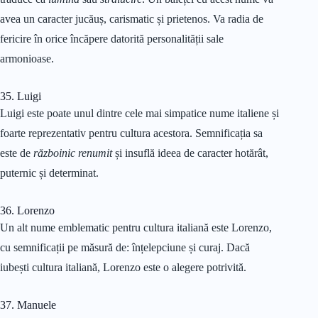
avea un caracter jucăuș, carismatic și prietenos. Va radia de
fericire în orice încăpere datorită personalității sale
armonioase.
35. Luigi
Luigi este poate unul dintre cele mai simpatice nume italiene și
foarte reprezentativ pentru cultura acestora. Semnificația sa
este de
războinic renumit
și insuflă ideea de caracter hotărât,
puternic și determinat.
36. Lorenzo
Un alt nume emblematic pentru cultura italiană este Lorenzo,
cu semnificații pe măsură de: înțelepciune și curaj. Dacă
iubești cultura italiană, Lorenzo este o alegere potrivită.
37. Manuele