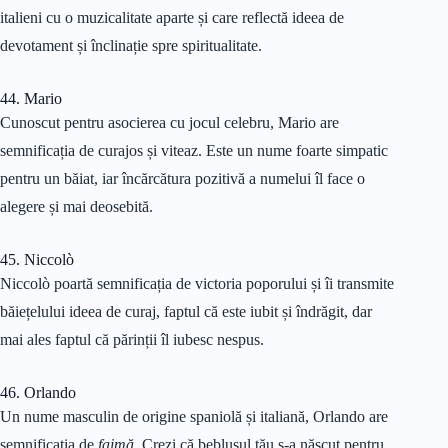
italieni cu o muzicalitate aparte și care reflectă ideea de
devotament și înclinație spre spiritualitate.
44. Mario
Cunoscut pentru asocierea cu jocul celebru, Mario are
semnificația de curajos și viteaz. Este un nume foarte simpatic
pentru un băiat, iar încărcătura pozitivă a numelui îl face o
alegere și mai deosebită.
45. Niccolò
Niccolò poartă semnificația de victoria poporului și îi transmite
băiețelului ideea de curaj, faptul că este iubit și îndrăgit, dar
mai ales faptul că părinții îl iubesc nespus.
46. Orlando
Un nume masculin de origine spaniolă și italiană, Orlando are
semnificația de
faimă
. Crezi că beblușul tău s-a născut pentru