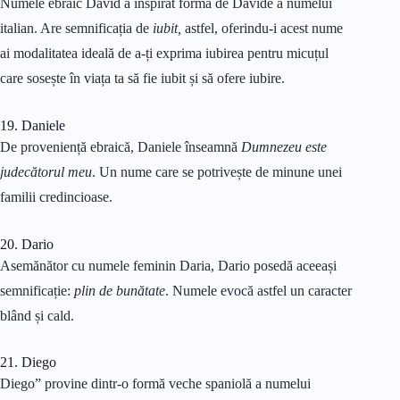
Numele ebraic David a inspirat forma de Davide a numelui
italian. Are semnificația de
iubit,
astfel, oferindu-i acest nume
ai modalitatea ideală de a-ți exprima iubirea pentru micuțul
care sosește în viața ta să fie iubit și să ofere iubire.
19. Daniele
De proveniență ebraică, Daniele înseamnă
Dumnezeu este
judecătorul meu
. Un nume care se potrivește de minune unei
familii credincioase.
20. Dario
Asemănător cu numele feminin Daria, Dario posedă aceeași
semnificație:
plin de bunătate
. Numele evocă astfel un caracter
blând și cald.
21. Diego
Diego” provine dintr-o formă veche spaniolă a numelui