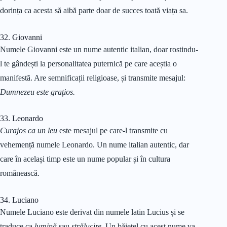
dorința ca acesta să aibă parte doar de succes toată viața sa.
32. Giovanni
Numele Giovanni este un nume autentic italian, doar rostindu-
l te gândești la personalitatea puternică pe care aceștia o
manifestă. Are semnificații religioase, și transmite mesajul:
Dumnezeu este grațios.
33. Leonardo
Curajos ca un leu
este mesajul pe care-l transmite cu
vehemență numele Leonardo. Un nume italian autentic, dar
care în același timp este un nume popular și în cultura
românească.
34. Luciano
Numele Luciano este derivat din numele latin Lucius și se
traduce ca
lumină
sau
strălucire
. Un băiețel cu acest nume va