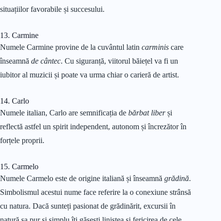
situațiilor favorabile și succesului.
13. Carmine
Numele Carmine provine de la cuvântul latin
carminis
care
înseamnă
de cântec
. Cu siguranță, viitorul băiețel va fi un
iubitor al muzicii și poate va urma chiar o carieră de artist.
14. Carlo
Numele italian, Carlo are semnificația de
bărbat liber
și
reflectă astfel un spirit independent, autonom și încrezător în
forțele proprii.
15. Carmelo
Numele Carmelo este de origine italiană și înseamnă
grădină
.
Simbolismul acestui nume face referire la o conexiune strânsă
cu natura. Dacă sunteți pasionat de grădinărit, excursii în
natură sa pur și simplu îți găsești liniștea și fericirea de cele