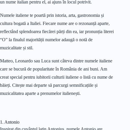
un nume italian pentru el, ai ajuns în locul potrivit.
Numele italiene te poartă prin istoria, arta, gastronomia și
cultura bogată a Italiei. Fiecare nume are o rezonanță aparte,
reflectând splendoarea fiecărei părți din ea, iar pronunția literei
“O” la finalul majorității numelor adaugă o notă de
muzicalitate și stil.
Matteo, Leonardo sau Luca sunt câteva dintre numele italiene
care se bucură de popularitate în România de ani buni. Am
creat special pentru iubitorii culturii italiene o listă cu nume de
băieți. Citește mai departe să parcurgi semnificațiile și
muzicalitatea aparte a prenumelor italienești.
1. Antonio
Inspirat din cuvântul latin Antonius, numele Antonio are