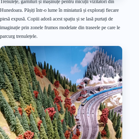
Trenulețe, garnituri și mașinuțe pentru micuții vizitatori din
Hunedoara. Pășiți într-o lume în miniatură și explorați fiecare
piesă expusă. Copiii adoră acest spațiu și se lasă purtați de
imaginație prin zonele frumos modelate din traseele pe care le
parcurg trenulețele.