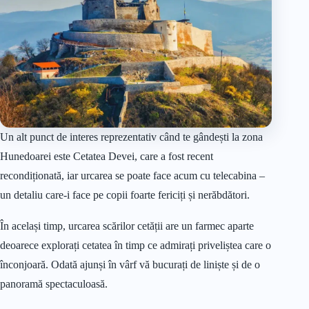
Un alt punct de interes reprezentativ când te gândești la zona
Hunedoarei este Cetatea Devei, care a fost recent
recondiționată, iar urcarea se poate face acum cu telecabina –
un detaliu care-i face pe copii foarte fericiți și nerăbdători.
În același timp, urcarea scărilor cetății are un farmec aparte
deoarece explorați cetatea în timp ce admirați priveliștea care o
înconjoară. Odată ajunși în vârf vă bucurați de liniște și de o
panoramă spectaculoasă.