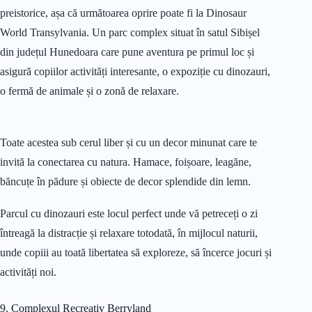
preistorice, așa că următoarea oprire poate fi la Dinosaur
World Transylvania. Un parc complex situat în satul Sibișel
din județul Hunedoara care pune aventura pe primul loc și
asigură copiilor activități interesante, o expoziție cu dinozauri,
o fermă de animale și o zonă de relaxare.
Toate acestea sub cerul liber și cu un decor minunat care te
invită la conectarea cu natura. Hamace, foișoare, leagăne,
băncuțe în pădure și obiecte de decor splendide din lemn.
Parcul cu dinozauri este locul perfect unde vă petreceți o zi
întreagă la distracție și relaxare totodată, în mijlocul naturii,
unde copiii au toată libertatea să exploreze, să încerce jocuri și
activități noi.
9. Complexul Recreativ Berryland