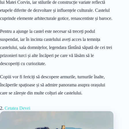
lui Matei Corvin, iar stilurile de construcție variate reflectă
etapele diferite de dezvoltare și influențele culturale. Castelul
cuprinde elemente arhitecturale gotice, renascentiste și baroce.
Pentru a ajunge la castel este necesar să treceți podul
suspendat, iar în incinta castelului aveți acces la temnița
castelului, sala domnițelor, legendara fântână săpată de cei trei
prizonieri turci și alte încăperi pe care vă lăsăm să le
descoperiți cu curiozitate.
Copiii vor fi fericiți să descopere armurile, turnurile înalte,
încăperile spațioase și să admire panorama asupra orașului
care se zărește din multe colțuri ale castelului.
2.
Cetatea Devei