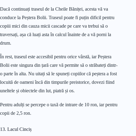
Dacă continuați traseul de la Cheile Băniței, acesta vă va
conduce la Peștera Bolii. Traseul poate fi puțin dificil pentru
copiii mici din cauza micii cascade pe care va trebui să o
traversați, așa că luați asta în calcul înainte de a vă porni la
drum.
În rest, traseul este accesibil pentru orice vârstă, iar Peștera
Bolii este singura din țară care vă permite să o străbateți dintr-
o parte în alta. Nu uitați să le spuneți copiilor că peștera a fost
locuită de oameni încă din timpurile preistorice, dovezi fiind
uneltele și obiectele din lut, piatră și os.
Pentru adulți se percepe o taxă de intrare de 10 ron, iar pentru
copii de 2,5 ron.
13. Lacul Cinciș