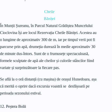
Cheile
Băniței
În Munții Șureanu, în Parcul Natural Grădiștea Muncelului
Cioclovina își are locul Rezervația Cheile Băniței. Acestea au
o lungime de aproximativ 300 de m, iar pe timpul verii pot fi
parcurse prin apă, drumeția durează în medie aproximativ 30
de minute dus-întors. Sunt de o frumusețe spectaculoasă,
formele sculptate de apă ale cheilor și culorile stâncilor fiind
variate și surprinzătoare la fiecare pas.
Se află la o oră distanță (cu mașina) de orașul Hunedoara, așa
că merită o oprire dacă excursia voastră se desfășoară pe
perioada sezonului estival.
12. Peștera Bolii