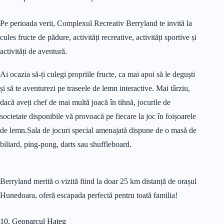
Pe perioada verii, Complexul Recreativ Berryland te invită la
cules fructe de pădure, activități recreative, activități sportive și
activități de aventură.
Ai ocazia să-ți culegi propriile fructe, ca mai apoi să le deguști
și să te aventurezi pe traseele de lemn interactive. Mai târziu,
dacă aveți chef de mai multă joacă în tihnă, jocurile de
societate disponibile vă provoacă pe fiecare la joc în foișoarele
de lemn.Sala de jocuri special amenajată dispune de o masă de
biliard, ping-pong, darts sau shuffleboard.
Berryland merită o vizită fiind la doar 25 km distanță de orașul
Hunedoara, oferă escapada perfectă pentru toată familia!
10. Geoparcul Hațeg