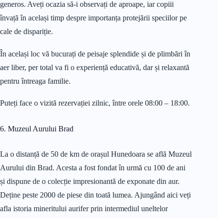
generos. Aveți ocazia să-i observați de aproape, iar copiii
învață în același timp despre importanța protejării speciilor pe
cale de dispariție.
În același loc vă bucurați de peisaje splendide și de plimbări în
aer liber, per total va fi o experiență educativă, dar și relaxantă
pentru întreaga familie.
Puteți face o vizită rezervației zilnic, între orele 08:00 – 18:00.
6. Muzeul Aurului Brad
La o distanță de 50 de km de orașul Hunedoara se află Muzeul
Aurului din Brad. Acesta a fost fondat în urmă cu 100 de ani
și dispune de o colecție impresionantă de exponate din aur.
Deține peste 2000 de piese din toată lumea. Ajungând aici veți
afla istoria mineritului aurifer prin intermediul uneltelor