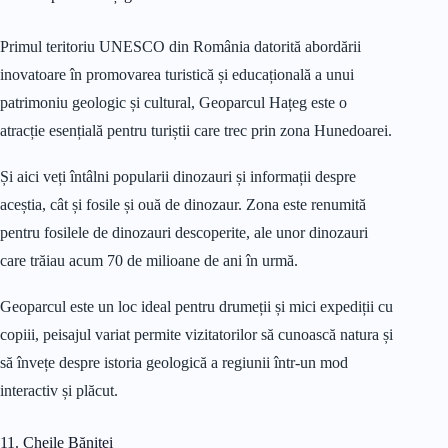
Primul teritoriu UNESCO din România datorită abordării
inovatoare în promovarea turistică și educațională a unui
patrimoniu geologic și cultural, Geoparcul Hațeg este o
atracție esențială pentru turiștii care trec prin zona Hunedoarei.
Și aici veți întâlni popularii dinozauri și informații despre
aceștia, cât și fosile și ouă de dinozaur. Zona este renumită
pentru fosilele de dinozauri descoperite, ale unor dinozauri
care trăiau acum 70 de milioane de ani în urmă.
Geoparcul este un loc ideal pentru drumeții și mici expediții cu
copiii, peisajul variat permite vizitatorilor să cunoască natura și
să învețe despre istoria geologică a regiunii într-un mod
interactiv și plăcut.
11. Cheile Băniței