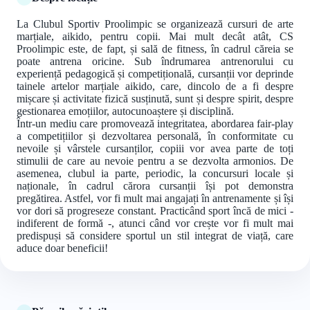
La Clubul Sportiv Proolimpic se organizează cursuri de arte
marțiale, aikido, pentru copii. Mai mult decât atât, CS
Proolimpic este, de fapt, și sală de fitness, în cadrul căreia se
poate antrena oricine. Sub îndrumarea antrenorului cu
experiență pedagogică și competițională, cursanții vor deprinde
tainele artelor marțiale aikido, care, dincolo de a fi despre
mișcare și activitate fizică susținută, sunt și despre spirit, despre
gestionarea emoțiilor, autocunoaștere și disciplină.
Într-un mediu care promovează integritatea, abordarea fair-play
a competițiilor și dezvoltarea personală, în conformitate cu
nevoile și vârstele cursanților, copiii vor avea parte de toți
stimulii de care au nevoie pentru a se dezvolta armonios. De
asemenea, clubul ia parte, periodic, la concursuri locale și
naționale, în cadrul cărora cursanții își pot demonstra
pregătirea. Astfel, vor fi mult mai angajați în antrenamente și își
vor dori să progreseze constant. Practicând sport încă de mici -
indiferent de formă -, atunci când vor crește vor fi mult mai
predispuși să considere sportul un stil integrat de viață, care
aduce doar beneficii!