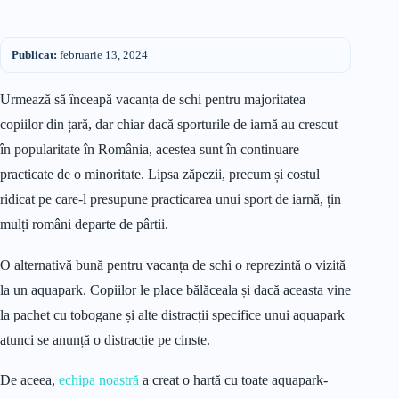
Publicat:
februarie 13, 2024
Urmează să înceapă vacanța de schi pentru majoritatea
copiilor din țară, dar chiar dacă sporturile de iarnă au crescut
în popularitate în România, acestea sunt în continuare
practicate de o minoritate. Lipsa zăpezii, precum și costul
ridicat pe care-l presupune practicarea unui sport de iarnă, țin
mulți români departe de pârtii.
O alternativă bună pentru vacanța de schi o reprezintă o vizită
la un aquapark. Copiilor le place bălăceala și dacă aceasta vine
la pachet cu tobogane și alte distracții specifice unui aquapark
atunci se anunță o distracție pe cinste.
De aceea,
echipa noastră
a creat o hartă cu toate aquapark-