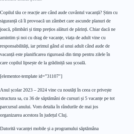
Copilul tău ce reacție are când aude cuvântul vacanță? Știm cu
siguranță că îi provoacă un zâmbet care ascunde planuri de
joacă, plimbări și timp prețios alături de părinți. Chiar dacă ne
amintim și noi cu drag de vacanțe, viața de adult vine cu
responsabilități, iar primul gând al unui adult când aude de
vacanță este planificarea riguroasă din timp pentru zilele în
care copilul lipsește de la grădiniță sau școală.
[elementor-template id=”31107″]
Anul școlar 2023 – 2024 vine cu noutăți în ceea ce privește
structura sa, cu 36 de săptămâni de cursuri și 5 vacanțe pe tot
parcursul anului. Vom detalia în rândurile de mai jos
organizarea acestora în județul Cluj.
Datorită vacanței mobile și a programului săptămâna