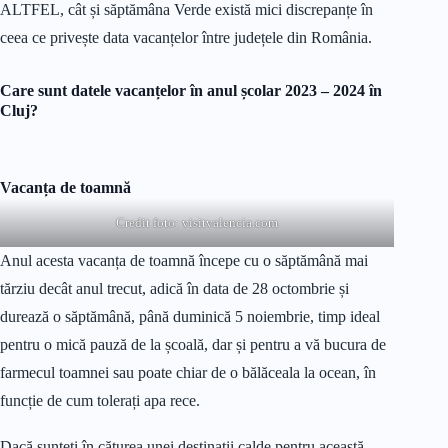
ALTFEL, cât și săptămâna Verde există mici discrepanțe în
ceea ce privește data vacanțelor între județele din România.
Care sunt datele vacanțelor în anul școlar 2023 – 2024 în
Cluj?
Vacanța de toamnă
Credit foto:
visitvalencia.com
Anul acesta vacanța de toamnă începe cu o săptămână mai
tărziu decât anul trecut, adică în data de 28 octombrie și
durează o săptămână, până duminică 5 noiembrie,
timp ideal
pentru o mică pauză de la școală, dar și pentru a vă bucura de
farmecul toamnei sau poate chiar de o bălăceala la ocean, în
funcție de cum tolerați apa rece.
Dacă sunteți în căturea unei destinații calde pentru această