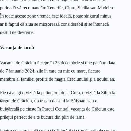
perioadă vă recomandăm Tenerife, Cipru, Sicilia sau Madeira.
În toate aceste zone vremea este ideală, poate singurul minus
ar fi faptul că ziua se micșorează considerabil și se întunecă
destul de devreme.
Vacanța de iarnă
Vacanța de Crăciun începe în 23 decembrie și ține până în data
de 7 ianuarie 2024, zile în care cu mic cu mare, fiecare
membru al familiei profită de magia Crăciunului și a noului an.
Fie că alegi o vizită la patinoarul de la Cora, o vizită la Sibiu la
târgul de Crăciun, un traseu de schi la Băișoara sau o
bulgăreală pe cinste în Parcul Central, vacanța de Crăciun este
prilejul perfect de a te bucura din plin de iarnă.
Pentru cei care caută soare și căldură Asia sau Caraibele sunt o