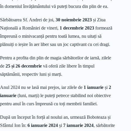
în domeniul învățământului vă puteți bucura din plin de ea.
Sărbătoarea Sf. Andrei de joi,
30 noiembrie 2023
și Ziua
Națională a României de vineri,
1 decembrie 2023
formează
împreună o minivacanță pentru toată lumea, nu uitați să
plănuiți o ieșire în aer liber sau un joc captivant cu cei dragi.
Pentru a profita din plin de magia sărbătorilor de iarnă, zilele
de
25 și 26 decembrie
vă oferă zile libere în timpul
săptămânii, respectiv luni și marți.
Anul 2024 nu se lasă mai prejos, iar zilele de
1 ianuarie
și
2
ianuarie
(luni, marți) le puteți petrece stabilind noi obiective
pentru anul în curs împreună cu toți membrii familiei.
După un început în forță al noului an, urmează Boboteaza și
Sfântul Ion în:
6 ianuarie 2024
și
7 ianuarie 2024
, sărbătorite