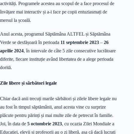
activități. Programele acestea au scopul de a face procesul de
învățare mai interactiv și a-i face pe copii entuziasmați de
mersul la școală.
Anul acesta, programul Săptămâna ALTFEL și Săptămâna
Verde se desfășoară în perioada
11 septembrie 2023
–
26
aprilie 2024
, în intervale de câte 5 zile consecutive lucrătoare
diferite, fiecare instituție având libertatea de a alege perioada
dorită.
Zile libere și sărbători legale
Chiar dacă anii trecuți marile sărbători și zilele libere legale nu
au fost în timpul săptămânii, anul acesta vine cu surprize
plăcute pentru părinți și mai multe zile de petrecut în familie.
Joi, în data de
5 octombrie 2023
, cu ocazia Zilei Mondiale a
Educației, elevii și profesorii au o zi liberă, așa că dacă lucrați