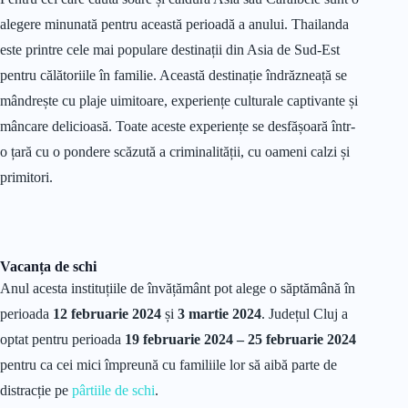
alegere minunată pentru această perioadă a anului. Thailanda
este printre cele mai populare destinații din Asia de Sud-Est
pentru călătoriile în familie. Această destinație îndrăzneață se
mândrește cu plaje uimitoare, experiențe culturale captivante și
mâncare delicioasă. Toate aceste experiențe se desfășoară într-
o țară cu o pondere scăzută a criminalității, cu oameni calzi și
primitori.
Vacanța de schi
Anul acesta instituțiile de învățământ pot alege o săptămână în
perioada
12 februarie 2024
și
3 martie 2024
. Județul Cluj a
optat pentru perioada
19 februarie 2024 – 25 februarie 2024
pentru ca cei mici împreună cu familiile lor să aibă parte de
distracție pe
pârtiile de schi
.