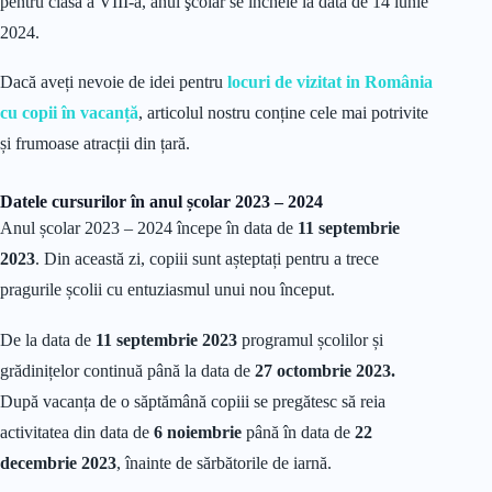
pentru clasa a VIII-a, anul şcolar se încheie la data de 14 iunie
2024.
Dacă aveți nevoie de idei pentru
locuri de vizitat
in România
cu
copii
în
vacanță
, articolul nostru conține cele mai potrivite
și frumoase atracții din țară.
Datele cursurilor în anul școlar 2023 – 2024
Anul școlar 2023 – 2024 începe în data de
11 septembrie
2023
. Din această zi, copiii sunt așteptați pentru a trece
pragurile școlii cu entuziasmul unui nou început.
De la data de
11 septembrie 2023
programul școlilor și
grădinițelor continuă până la data de
27 octombrie 2023.
După vacanța de o săptămână copiii se pregătesc să reia
activitatea din data de
6 noiembrie
până în data de
22
decembrie 2023
, înainte de sărbătorile de iarnă.