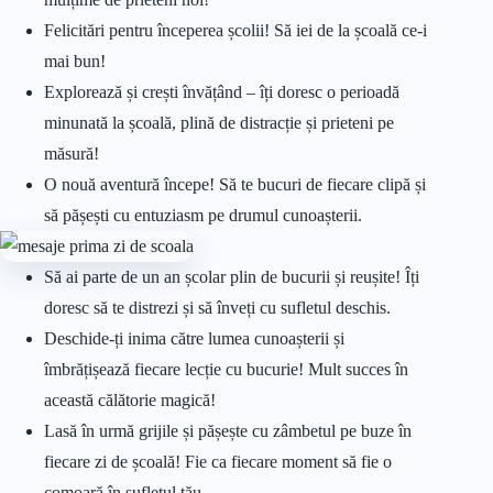
Felicitări pentru începerea școlii! Să iei de la școală ce-i
mai bun!
Explorează și crești învățând – îți doresc o perioadă
minunată la școală, plină de distracție și prieteni pe
măsură!
O nouă aventură începe! Să te bucuri de fiecare clipă și
să pășești cu entuziasm pe drumul cunoașterii.
Să ai parte de un an școlar plin de bucurii și reușite! Îți
doresc să te distrezi și să înveți cu sufletul deschis.
Deschide-ți inima către lumea cunoașterii și
îmbrățișează fiecare lecție cu bucurie! Mult succes în
această călătorie magică!
Lasă în urmă grijile și pășește cu zâmbetul pe buze în
fiecare zi de școală! Fie ca fiecare moment să fie o
comoară în sufletul tău.