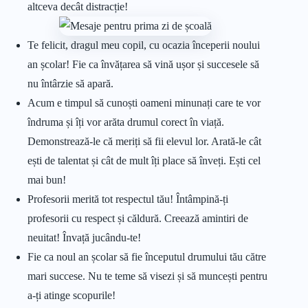
altceva decât distracție!
Te felicit, dragul meu copil, cu ocazia începerii noului
an școlar! Fie ca învățarea să vină ușor și succesele să
nu întârzie să apară.
Acum e timpul să cunoști oameni minunați care te vor
îndruma și îți vor arăta drumul corect în viață.
Demonstrează-le că meriți să fii elevul lor. Arată-le cât
ești de talentat și cât de mult îți place să înveți. Ești cel
mai bun!
Profesorii merită tot respectul tău! Întâmpină-ți
profesorii cu respect și căldură. Creează amintiri de
neuitat! Învață jucându-te!
Fie ca noul an școlar să fie începutul drumului tău către
mari succese. Nu te teme să visezi și să muncești pentru
a-ți atinge scopurile!