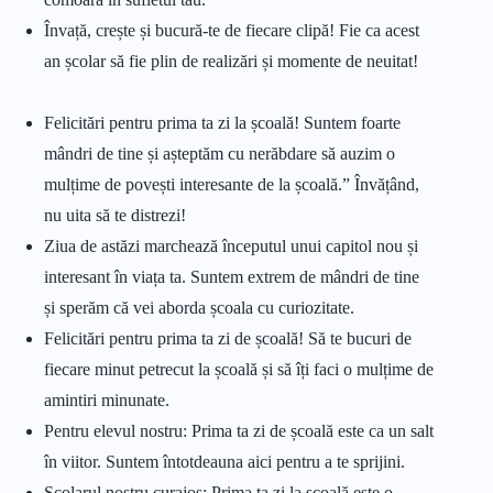
Învață, crește și bucură-te de fiecare clipă! Fie ca acest
an școlar să fie plin de realizări și momente de neuitat!
Felicitări pentru prima ta zi la școală! Suntem foarte
mândri de tine și așteptăm cu nerăbdare să auzim o
mulțime de povești interesante de la școală.” Învățând,
nu uita să te distrezi!
Ziua de astăzi marchează începutul unui capitol nou și
interesant în viața ta. Suntem extrem de mândri de tine
și sperăm că vei aborda școala cu curiozitate.
Felicitări pentru prima ta zi de școală! Să te bucuri de
fiecare minut petrecut la școală și să îți faci o mulțime de
amintiri minunate.
Pentru elevul nostru: Prima ta zi de școală este ca un salt
în viitor. Suntem întotdeauna aici pentru a te sprijini.
Școlarul nostru curajos: Prima ta zi la școală este o