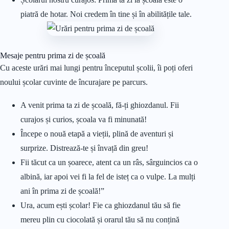
piatră de hotar. Noi credem în tine și în abilitățile tale.
Mesaje pentru prima zi de școală
Cu aceste urări mai lungi pentru începutul școlii, îi poți oferi
noului școlar cuvinte de încurajare pe parcurs.
A venit prima ta zi de școală, fă-ți ghiozdanul. Fii
curajos și curios, școala va fi minunată!
Începe o nouă etapă a vieții, plină de aventuri și
surprize. Distrează-te și învață din greu!
Fii tăcut ca un șoarece, atent ca un râs, sârguincios ca o
albină, iar apoi vei fi la fel de isteț ca o vulpe. La mulți
ani în prima zi de școală!”
Ura, acum ești școlar! Fie ca ghiozdanul tău să fie
mereu plin cu ciocolată și orarul tău să nu conțină