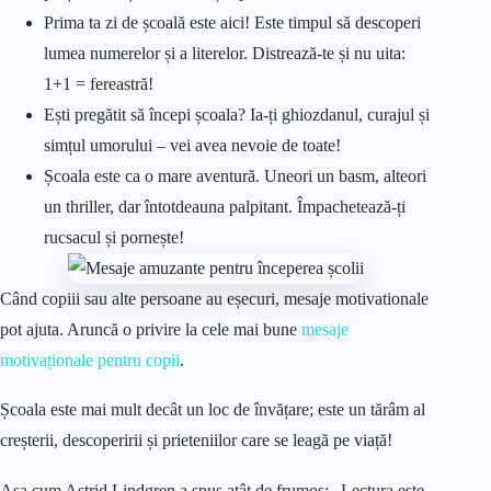
Prima ta zi de școală este aici! Este timpul să descoperi
lumea numerelor și a literelor. Distrează-te și nu uita:
1+1 = fereastră!
Ești pregătit să începi școala? Ia-ți ghiozdanul, curajul și
simțul umorului – vei avea nevoie de toate!
Școala este ca o mare aventură. Uneori un basm, alteori
un thriller, dar întotdeauna palpitant. Împachetează-ți
rucsacul și pornește!
Când copiii sau alte persoane au eșecuri, mesaje motivationale
pot ajuta. Aruncă o privire la cele mai bune
mesaje
motivaționale pentru copii
.
Școala este mai mult decât un loc de învățare; este un tărâm al
creșterii, descoperirii și prieteniilor care se leagă pe viață!
Așa cum Astrid Lindgren a spus atât de frumos: „Lectura este