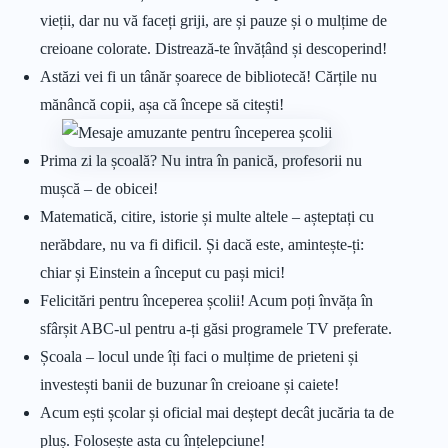
vieții, dar nu vă faceți griji, are și pauze și o mulțime de
creioane colorate. Distrează-te învățând și descoperind!
Astăzi vei fi un tânăr șoarece de bibliotecă! Cărțile nu
mănâncă copii, așa că începe să citești!
Prima zi la școală? Nu intra în panică, profesorii nu
mușcă – de obicei!
Matematică, citire, istorie și multe altele – așteptați cu
nerăbdare, nu va fi dificil. Și dacă este, amintește-ți:
chiar și Einstein a început cu pași mici!
Felicitări pentru începerea școlii! Acum poți învăța în
sfârșit ABC-ul pentru a-ți găsi programele TV preferate.
Școala – locul unde îți faci o mulțime de prieteni și
investești banii de buzunar în creioane și caiete!
Acum ești școlar și oficial mai deștept decât jucăria ta de
pluș. Folosește asta cu înțelepciune!