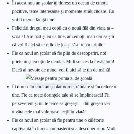
În acest nou an școlar îți doresc un ocean de emoții
pozitive, teme interesante și momente strălucitoare! Eu
voi fi mereu lângă tine!
Felicitări dragul meu copil cu o nouă filă din viața ta –
școala! Am fost și eu ca tine, am emoții mari dar să știi
că voi fi aici să te ridic de jos și să-ți repar aripile!
Fie ca noul an școlar să fie plin de descoperiri, noi
prietenii și emoții de neuitat. Mult succes la învățătură!
Dacă ai nevoie de mine, voi fi aici să te țin de mână!
Îți doresc în noul an școlar noroc, răbdare și încredere în
tine. Fie ca toate dorințele tale să se împlinească! Fii
perseverent și nu te teme să greșești – din greșeli vei
învăța cele mai valoroase lecții în viață!
Fie ca noul an școlar să fie pentru tine o călătorie
captivantă în lumea cunoașterii și a descoperirilor. Mult