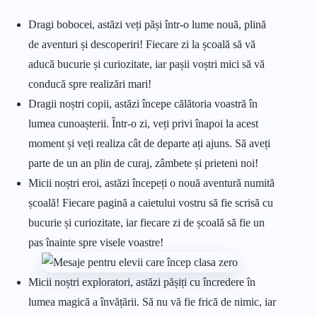
Dragi bobocei, astăzi veți păși într-o lume nouă, plină
de aventuri și descoperiri! Fiecare zi la școală să vă
aducă bucurie și curiozitate, iar pașii voștri mici să vă
conducă spre realizări mari!
Dragii noștri copii, astăzi începe călătoria voastră în
lumea cunoașterii. Într-o zi, veți privi înapoi la acest
moment și veți realiza cât de departe ați ajuns. Să aveți
parte de un an plin de curaj, zâmbete și prieteni noi!
Micii noștri eroi, astăzi începeți o nouă aventură numită
școală! Fiecare pagină a caietului vostru să fie scrisă cu
bucurie și curiozitate, iar fiecare zi de școală să fie un
pas înainte spre visele voastre!
Micii noștri exploratori, astăzi pășiți cu încredere în
lumea magică a învățării. Să nu vă fie frică de nimic, iar