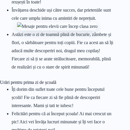
reușești în toate!
Învățarea deschide uși către succes, dar prieteniile sunt
cele care umplu inima cu amintiri de neprețuit.
Astăzi este o zi de toamnă plină de bucurie, zâmbete și
flori, o sărbătoare pentru toți copiii. Fie ca acest an să îți
aducă multe descoperiri noi, dragul meu copilaș!
Fiecare zi să ți se arate strălucitoare, memorabilă, plină
de realizări și cu o stare de spirit minunată!
Urări pentru prima zi de școală
Îți dorim din suflet toate cele bune pentru începutul
școlii! Fie ca fiecare zi să fie plină de descoperiri
interesante. Mami și tati te iubesc!
Felicitări pentru că ai început școala! Ai mai crescut un
pic! Aici vei învăța lucruri minunate și îți vei face o
mulțime de prieteni noi!