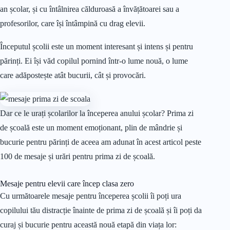
an școlar, și cu întâlnirea călduroasă a învățătoarei sau a
profesorilor, care își întâmpină cu drag elevii.
Începutul școlii este un moment interesant și intens și pentru
părinți. Ei își văd copilul pornind într-o lume nouă, o lume
care adăpostește atât bucurii, cât și provocări.
Dar ce le urați școlarilor la începerea anului școlar? Prima zi
de școală este un moment emoționant, plin de mândrie și
bucurie pentru părinți de aceea am adunat în acest articol peste
100 de mesaje și urări pentru prima zi de școală.
Mesaje pentru elevii care încep clasa zero
Cu următoarele mesaje pentru începerea școlii îi poți ura
copilului tău distracție înainte de prima zi de școală și îi poți da
curaj și bucurie pentru această nouă etapă din viața lor: