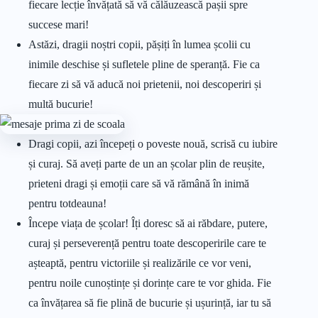
fiecare lecție învățată să vă călăuzească pașii spre
succese mari!
Astăzi, dragii noștri copii, pășiți în lumea școlii cu
inimile deschise și sufletele pline de speranță. Fie ca
fiecare zi să vă aducă noi prietenii, noi descoperiri și
multă bucurie!
Dragi copii, azi începeți o poveste nouă, scrisă cu iubire
și curaj. Să aveți parte de un an școlar plin de reușite,
prieteni dragi și emoții care să vă rămână în inimă
pentru totdeauna!
Începe viața de școlar! Îți doresc să ai răbdare, putere,
curaj și perseverență pentru toate descoperirile care te
așteaptă, pentru victoriile și realizările ce vor veni,
pentru noile cunoștințe și dorințe care te vor ghida. Fie
ca învățarea să fie plină de bucurie și ușurință, iar tu să