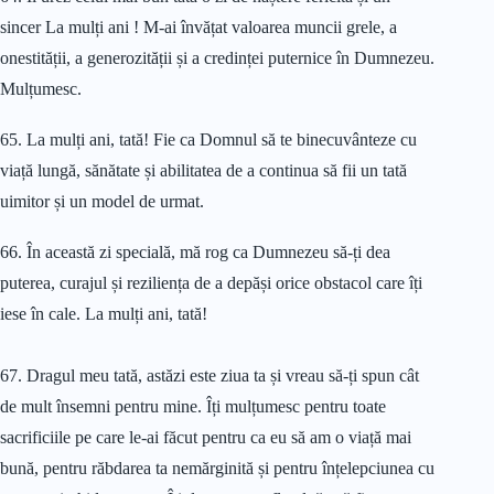
sincer La mulți ani ! M-ai învățat valoarea muncii grele, a
onestității, a generozității și a credinței puternice în Dumnezeu.
Mulțumesc.
65. La mulți ani, tată! Fie ca Domnul să te binecuvânteze cu
viață lungă, sănătate și abilitatea de a continua să fii un tată
uimitor și un model de urmat.
66. În această zi specială, mă rog ca Dumnezeu să-ți dea
puterea, curajul și reziliența de a depăși orice obstacol care îți
iese în cale. La mulți ani, tată!
67. Dragul meu tată, astăzi este ziua ta și vreau să-ți spun cât
de mult însemni pentru mine. Îți mulțumesc pentru toate
sacrificiile pe care le-ai făcut pentru ca eu să am o viață mai
bună, pentru răbdarea ta nemărginită și pentru înțelepciunea cu