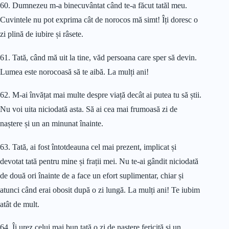
60. Dumnezeu m-a binecuvântat când te-a făcut tatăl meu.
Cuvintele nu pot exprima cât de norocos mă simt! Îți doresc o
zi plină de iubire și râsete.
61. Tată, când mă uit la tine, văd persoana care sper să devin.
Lumea este norocoasă să te aibă. La mulți ani!
62. M-ai învățat mai multe despre viață decât ai putea tu să știi.
Nu voi uita niciodată asta. Să ai cea mai frumoasă zi de
naștere și un an minunat înainte.
63. Tată, ai fost întotdeauna cel mai prezent, implicat și
devotat tată pentru mine și frații mei. Nu te-ai gândit niciodată
de două ori înainte de a face un efort suplimentar, chiar și
atunci când erai obosit după o zi lungă. La mulți ani! Te iubim
atât de mult.
64. Îi urez celui mai bun tată o zi de naștere fericită și un