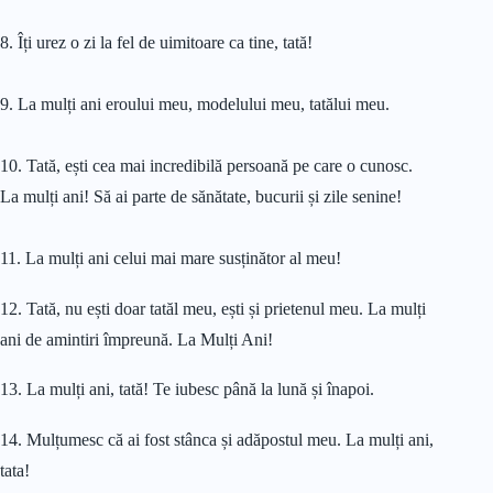
8. Îți urez o zi la fel de uimitoare ca tine, tată!
9. La mulți ani eroului meu, modelului meu, tatălui meu.
10. Tată, ești cea mai incredibilă persoană pe care o cunosc.
La mulți ani! Să ai parte de sănătate, bucurii și zile senine!
11. La mulți ani celui mai mare susținător al meu!
12. Tată, nu ești doar tatăl meu, ești și prietenul meu. La mulți
ani de amintiri împreună. La Mulți Ani!
13. La mulți ani, tată! Te iubesc până la lună și înapoi.
14. Mulțumesc că ai fost stânca și adăpostul meu. La mulți ani,
tata!