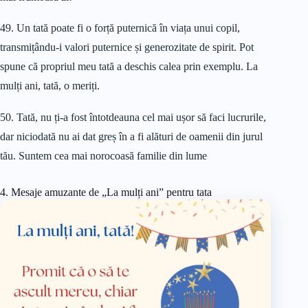
49. Un tată poate fi o forță puternică în viața unui copil,
transmițându-i valori puternice și generozitate de spirit. Pot
spune că propriul meu tată a deschis calea prin exemplu. La
mulți ani, tată, o meriți.
50. Tată, nu ți-a fost întotdeauna cel mai ușor să faci lucrurile,
dar niciodată nu ai dat greș în a fi alături de oamenii din jurul
tău. Suntem cea mai norocoasă familie din lume
4. Mesaje amuzante de „La mulți ani” pentru tata