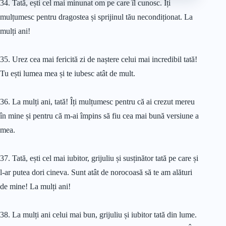
34. Tată, ești cel mai minunat om pe care îl cunosc. Îți
mulțumesc pentru dragostea și sprijinul tău necondiționat. La
mulți ani!
35. Urez cea mai fericită zi de naștere celui mai incredibil tată!
Tu ești lumea mea și te iubesc atât de mult.
36. La mulți ani, tată! Îți mulțumesc pentru că ai crezut mereu
în mine și pentru că m-ai împins să fiu cea mai bună versiune a
mea.
37. Tată, ești cel mai iubitor, grijuliu și susținător tată pe care și
l-ar putea dori cineva. Sunt atât de norocoasă să te am alături
de mine! La mulți ani!
38. La mulți ani celui mai bun, grijuliu și iubitor tată din lume.