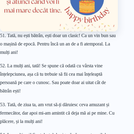
51. Tată, nu ești bătrân, ești doar un clasic! Ca un vin bun sau
o mașină de epocă. Pentru încă un an de a fi atemporal. La
mulți ani!
52. La mulți ani, tată! Se spune că odată cu vârsta vine
înțelepciunea, așa că tu trebuie să fii cea mai înțeleaptă
persoană pe care o cunosc. Sau poate doar ai uitat cât de
bătrân ești!
53. Tată, de ziua ta, am vrut să-ți dăruiesc ceva amuzant și
fermecător, dar apoi mi-am amintit că deja mă ai pe mine. Cu
plăcere, și la mulți ani!