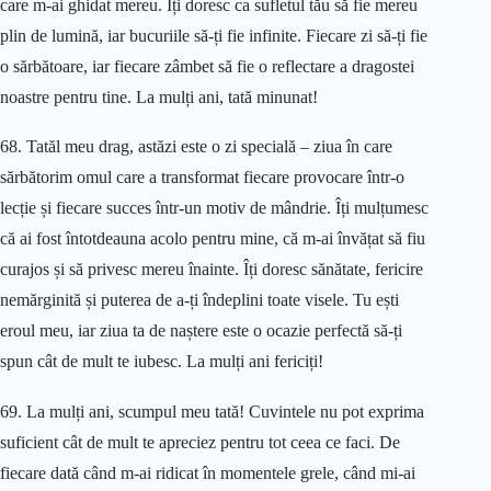
care m-ai ghidat mereu. Îți doresc ca sufletul tău să fie mereu
plin de lumină, iar bucuriile să-ți fie infinite. Fiecare zi să-ți fie
o sărbătoare, iar fiecare zâmbet să fie o reflectare a dragostei
noastre pentru tine. La mulți ani, tată minunat!
68. Tatăl meu drag, astăzi este o zi specială – ziua în care
sărbătorim omul care a transformat fiecare provocare într-o
lecție și fiecare succes într-un motiv de mândrie. Îți mulțumesc
că ai fost întotdeauna acolo pentru mine, că m-ai învățat să fiu
curajos și să privesc mereu înainte. Îți doresc sănătate, fericire
nemărginită și puterea de a-ți îndeplini toate visele. Tu ești
eroul meu, iar ziua ta de naștere este o ocazie perfectă să-ți
spun cât de mult te iubesc. La mulți ani fericiți!
69. La mulți ani, scumpul meu tată! Cuvintele nu pot exprima
suficient cât de mult te apreciez pentru tot ceea ce faci. De
fiecare dată când m-ai ridicat în momentele grele, când mi-ai