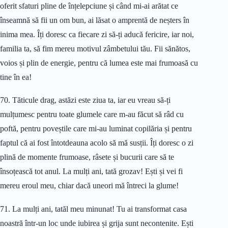
oferit sfaturi pline de înțelepciune și când mi-ai arătat ce
înseamnă să fii un om bun, ai lăsat o amprentă de neșters în
inima mea. Îți doresc ca fiecare zi să-ți aducă fericire, iar noi,
familia ta, să fim mereu motivul zâmbetului tău. Fii sănătos,
voios și plin de energie, pentru că lumea este mai frumoasă cu
tine în ea!
70. Tăticule drag, astăzi este ziua ta, iar eu vreau să-ți
mulțumesc pentru toate glumele care m-au făcut să râd cu
poftă, pentru poveștile care mi-au luminat copilăria și pentru
faptul că ai fost întotdeauna acolo să mă susții. Îți doresc o zi
plină de momente frumoase, râsete și bucurii care să te
însoțească tot anul. La mulți ani, tată grozav! Ești și vei fi
mereu eroul meu, chiar dacă uneori mă întreci la glume!
71. La mulți ani, tatăl meu minunat! Tu ai transformat casa
noastră într-un loc unde iubirea și grija sunt necontenite. Ești