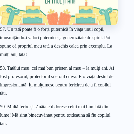
57. Un tată poate fi o forță puternică în viața unui copil,
transmițându-i valori puternice și generozitate de spirit. Pot
spune că propriul meu tată a deschis calea prin exemplu. La
mulți ani, tată!
58. Tatălui meu, cel mai bun prieten al meu – la mulți ani. Ai
fost profesorul, protectorul și eroul cuiva. E o viață destul de
impresionantă. Îți mulțumesc pentru fericirea de a fi copilul
tău.
59. Multă ferire și sănătate îi doresc celui mai bun tată din
lume! Mă simt binecuvântat pentru totdeauna să fiu copilul
tău.