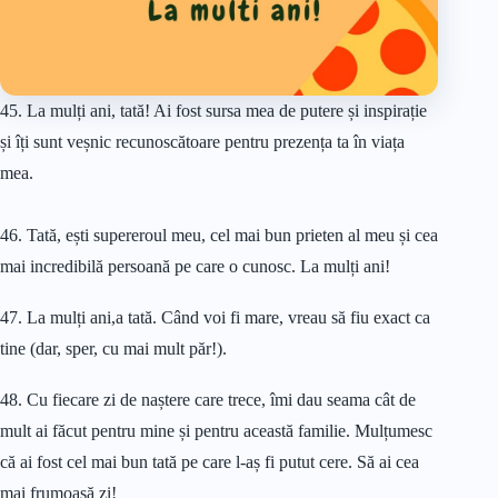
45. La mulți ani, tată! Ai fost sursa mea de putere și inspirație
și îți sunt veșnic recunoscătoare pentru prezența ta în viața
mea.
46. Tată, ești supereroul meu, cel mai bun prieten al meu și cea
mai incredibilă persoană pe care o cunosc. La mulți ani!
47. La mulți ani,a tată. Când voi fi mare, vreau să fiu exact ca
tine (dar, sper, cu mai mult păr!).
48. Cu fiecare zi de naștere care trece, îmi dau seama cât de
mult ai făcut pentru mine și pentru această familie. Mulțumesc
că ai fost cel mai bun tată pe care l-aș fi putut cere. Să ai cea
mai frumoasă zi!