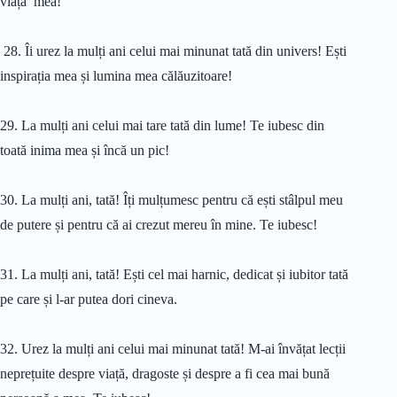
viața mea!
28. Îi urez la mulți ani celui mai minunat tată din univers! Ești
inspirația mea și lumina mea călăuzitoare!
29. La mulți ani celui mai tare tată din lume! Te iubesc din
toată inima mea și încă un pic!
30. La mulți ani, tată! Îți mulțumesc pentru că ești stâlpul meu
de putere și pentru că ai crezut mereu în mine. Te iubesc!
31. La mulți ani, tată! Ești cel mai harnic, dedicat și iubitor tată
pe care și l-ar putea dori cineva.
32. Urez la mulți ani celui mai minunat tată! M-ai învățat lecții
neprețuite despre viață, dragoste și despre a fi cea mai bună