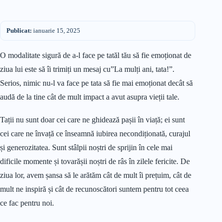
Publicat:
ianuarie 15, 2025
O modalitate sigură de a-l face pe tatăl tău să fie emoționat de
ziua lui este să îi trimiți un mesaj cu”La mulți ani, tata!”.
Serios, nimic nu-l va face pe tata să fie mai emoționat decât să
audă de la tine cât de mult impact a avut asupra vieții tale.
Tații nu sunt doar cei care ne ghidează pașii în viață; ei sunt
cei care ne învață ce înseamnă iubirea necondiționată, curajul
și generozitatea. Sunt stâlpii noștri de sprijin în cele mai
dificile momente și tovarășii noștri de râs în zilele fericite. De
ziua lor, avem șansa să le arătăm cât de mult îi prețuim, cât de
mult ne inspiră și cât de recunoscători suntem pentru tot ceea
ce fac pentru noi.