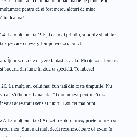
23. La mulți ani celui mai minunat tată de pe planetă! Îți
mulțumesc pentru că ai fost mereu alături de mine,
întotdeauna!
24. La mulți ani, tată! Ești cel mai grijuliu, suportiv și iubitor
tată pe care cineva și l-ar putea dori, punct!
25. Îți urez o zi de naștere fantastică, tată! Meriți toată fericirea
și bucuria din lume în ziua ta specială. Te iubesc!
26. La mulți ani celui mai bun tată din toate timpurile! Nu
vreau să fiu prea banal, dar îți mulțumesc pentru că m-ai
învățat adevăratul sens al iubirii. Ești cel mai bun!
27. La mulți ani, tată! Ai fost mentorul meu, prietenul meu și
eroul meu. Sunt mai mult decât recunoscătoare că te-am în