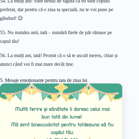
54. La mulți ani! Sunt destul de sigură că eu sunt copilul
preferat, dar pentru că e ziua ta specială, nu te voi pune pe
gânduri! 😉
55. Nu număra anii, tată – numără firele de păr rămase pe
capul tău!
56. La mulți ani, tată! Promit că o să te ascult mereu, chiar și
atunci când voi fi mai mare decât tine.
5. Mesaje emoționante pentru tata de ziua lui