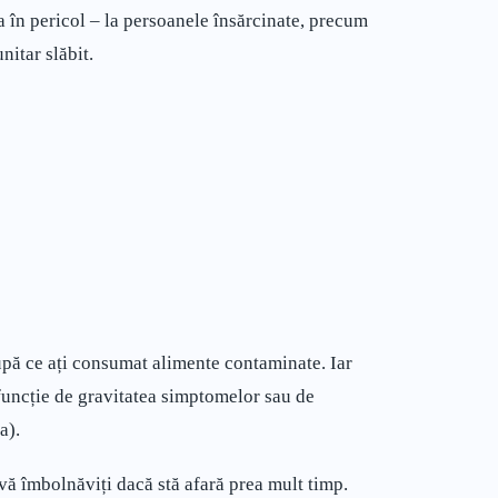
a în pericol – la persoanele însărcinate, precum
nitar slăbit.
după ce ați consumat alimente contaminate. Iar
 funcție de gravitatea simptomelor sau de
a).
 vă îmbolnăviți dacă stă afară prea mult timp.