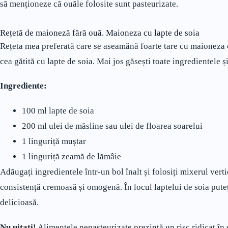
să menționeze că ouăle folosite sunt pasteurizate.
Rețetă de maioneză fără ouă. Maioneza cu lapte de soia
Rețeta mea preferată care se aseamănă foarte tare cu maioneza c
cea gătită cu lapte de soia. Mai jos găsești toate ingredientele 
Ingrediente:
100 ml lapte de soia
200 ml ulei de măsline sau ulei de floarea soarelui
1 linguriță muștar
1 linguriță zeamă de lămâie
Adăugați ingredientele într-un bol înalt și folosiți mixerul vert
consistență cremoasă și omogenă. În locul laptelui de soia puteți
delicioasă.
Nu uitați!
Alimentele nepasteurizate prezintă un risc ridicat în 