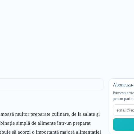
Aboneaza-t
Primesti arti
pentru parint
Email
moasă multor preparate culinare, de la salate și
mbinație simplă de alimente într-un preparat
trebuie să acorzi o importanță majoră alimentației