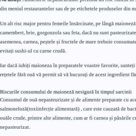
din meniul restaurantelor sau de pe etichetele produselor din 
Un alt risc major pentru femeile însărcinate, pe lângă maioneză
camembert, brie, gorgonzola sau feta, dacă nu sunt pasteurizate,
asemenea, carnea, peștele și fructele de mare trebuie consumate
evitați sushi-ul cu carne crudă.
Iar dacă iubiți maioneza în preparatele voastre favorite, sunte
rețetele fără ouă vă permit să vă bucurați de acest ingredient făr
Riscurile consumului de maioneză nesigură în timpul sarcinii
Consumul de ouă nepasteurizate și de alimente preparate cu ac
salmoneloză(toxiinfecție alimentară) , care este cauzată de bact
ouăle crude, printre alte alimente, cum ar fi carnea și păsările c
nepasteurizat.