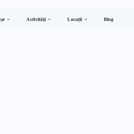
șe
Activități
Locații
Blog
interzisă?
2025
Liste Idei Utile