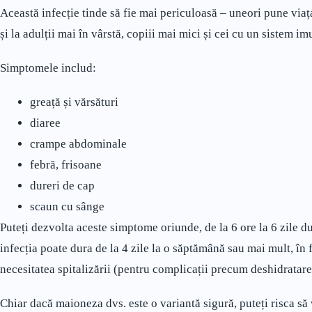
Această infecție tinde să fie mai periculoasă – uneori pune viaț
și la adulții mai în vârstă, copiii mai mici și cei cu un sistem imu
Simptomele includ:
greață și vărsături
diaree
crampe abdominale
febră, frisoane
dureri de cap
scaun cu sânge
Puteți dezvolta aceste simptome oriunde, de la 6 ore la 6 zile 
infecția poate dura de la 4 zile la o săptămână sau mai mult, în
necesitatea spitalizării (pentru complicații precum deshidratare
Chiar dacă maioneza dvs. este o variantă sigură, puteți risca să