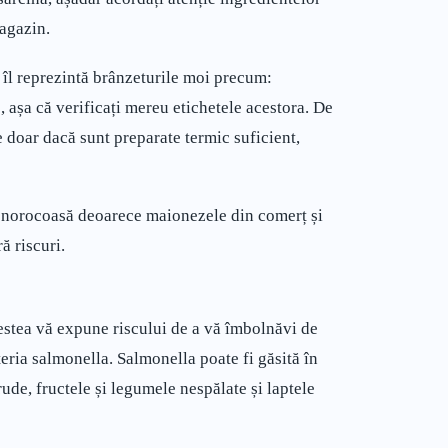
magazin.
 îl reprezintă brânzeturile moi precum:
 așa că verificați mereu etichetele acestora. De
 doar dacă sunt preparate termic suficient,
ți norocoasă deoarece maionezele din comerț și
ă riscuri.
estea vă expune riscului de a vă îmbolnăvi de
eria salmonella. Salmonella poate fi găsită în
rude, fructele și legumele nespălate și laptele