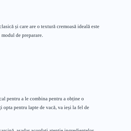
lasică și care are o textură cremoasă ideală este
și modul de preparare.
ical pentru a le combina pentru a obține o
 opta pentru lapte de vacă, va ieși la fel de
sarcină, așadar acordați atenție ingredientelor