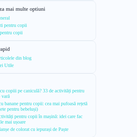
za mai multe optiuni
neral
ti pentru copii
 pentru copii
rapid
rticolele din blog
ei Utile
i
cu copiii pe caniculă? 33 de activități pentru
e vară
 cu banane pentru copii: cea mai pufoasă rețetă
țete pentru bebeluși)
tivități pentru copii în mașină: idei care fac
le mai ușoare
lanșe de colorat cu iepurași de Paște