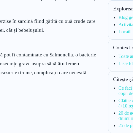
Explorea
Blog ge
zise în sarcină fiind gătită cu ouă crude care
Activita
i, cât și bebelușului.
Locatii
Context 
ă pot fi contaminate cu Salmonella, o bacterie
Toate a
nsecințe grave asupra sănătății femeii
Liste Id
n cazuri extreme, complicații care necesită
Citește ș
Ce faci 
copii d
Clătite
(+10 re
20 de ac
drumuri
25 de p