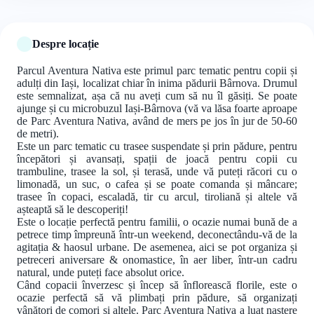
Despre locație
Parcul Aventura Nativa este primul parc tematic pentru copii și
adulți din Iași, localizat chiar în inima pădurii Bârnova. Drumul
este semnalizat, așa că nu aveți cum să nu îl găsiți. Se poate
ajunge și cu microbuzul Iași-Bârnova (vă va lăsa foarte aproape
de Parc Aventura Nativa, având de mers pe jos în jur de 50-60
de metri).
Este un parc tematic cu trasee suspendate și prin pădure, pentru
începători și avansați, spații de joacă pentru copii cu
trambuline, trasee la sol, și terasă, unde vă puteți răcori cu o
limonadă, un suc, o cafea și se poate comanda și mâncare;
trasee în copaci, escaladă, tir cu arcul, tiroliană și altele vă
așteaptă să le descoperiți!
Este o locație perfectă pentru familii, o ocazie numai bună de a
petrece timp împreună într-un weekend, deconectându-vă de la
agitația & haosul urbane. De asemenea, aici se pot organiza și
petreceri aniversare & onomastice, în aer liber, într-un cadru
natural, unde puteți face absolut orice.
Când copacii înverzesc și încep să înflorească florile, este o
ocazie perfectă să vă plimbați prin pădure, să organizați
vânători de comori și altele. Parc Aventura Nativa a luat naștere