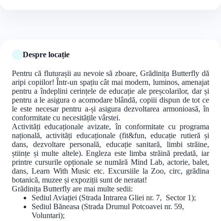
+7 foto
Despre locație
Pentru că fluturașii au nevoie să zboare, Grădinița Butterfly dă
aripi copiilor! Într-un spațiu cât mai modern, luminos, amenajat
pentru a îndeplini cerințele de educație ale preșcolarilor, dar și
pentru a le asigura o acomodare blândă, copiii dispun de tot ce
le este necesar pentru a-și asigura dezvoltarea armonioasă, în
conformitate cu necesitățile vârstei.
Activități educaționale avizate, în conformitate cu programa
națională, activități educaționale (fit&fun, educație rutieră și
dans, dezvoltare personală, educație sanitară, limbi străine,
științe și multe altele). Engleza este limba străină predată, iar
printre cursurile opționale se numără Mind Lab, actorie, balet,
dans, Learn With Music etc. Excursiile la Zoo, circ, grădina
botanică, muzee și expoziții sunt de neratat!
Grădinița Butterfly are mai multe sedii:
Sediul Aviației (Strada Intrarea Gliei nr. 7, Sector 1);
Sediul Băneasa (Strada Drumul Potcoavei nr. 59,
Voluntari);