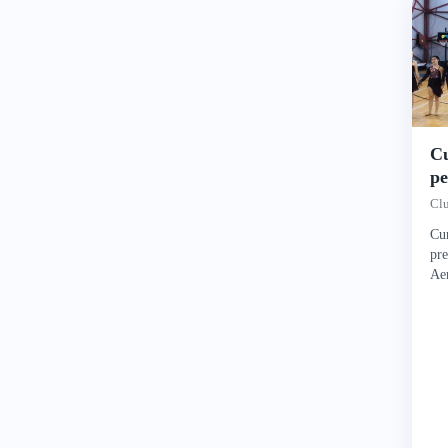
Cu
pe
G
Cl
Fl
Cur
pre
Ae
în 