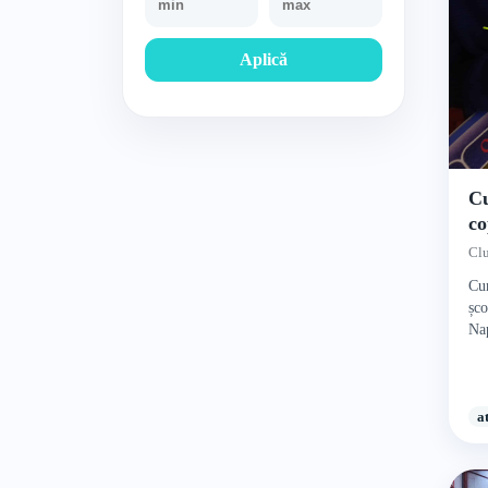
Aplică
Cu
co
Cl
Cur
șco
Na
a