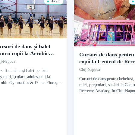
4+ ani
rsuri de dans și balet
ntru copii la Aerobic
Cursuri de dans pentru
ymnastics & Dance
copii la Centrul de Rec
uj-Napoca
orești
Anadary
Cluj-Napoca
suri de dans și balet pentru
școlari, școlari, adolescenți la
Cursuri de dans pentru bebeluși,
robic Gymnastics & Dance Florești,
mici, preșcolari, școlari la Centr
Cluj-Napoca.
Recreere Anadary, în Cluj-Napo