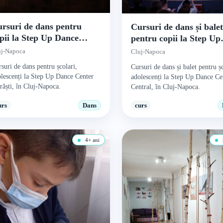
rsuri de dans pentru
Cursuri de dans și bale
pii la Step Up Dance
pentru copii la Step Up
nter Mărăști
Dance Center Central
uj-Napoca
Cluj-Napoca
suri de dans pentru școlari,
Cursuri de dans și balet pentru șc
lescenți la Step Up Dance Center
adolescenți la Step Up Dance Ce
ăști, în Cluj-Napoca.
Central, în Cluj-Napoca.
urs
Dans
curs
4+ ani