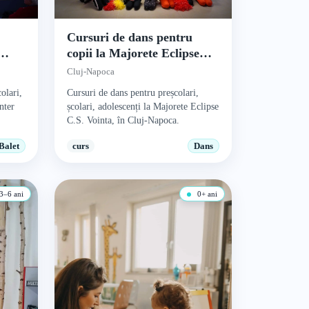
t
Cursuri de dans pentru
copii la Majorete Eclipse
C.S. Vointa
Cluj-Napoca
olari,
Cursuri de dans pentru preșcolari,
nter
școlari, adolescenți la Majorete Eclipse
C.S. Vointa, în Cluj-Napoca.
Balet
curs
Dans
3–6 ani
0+ ani