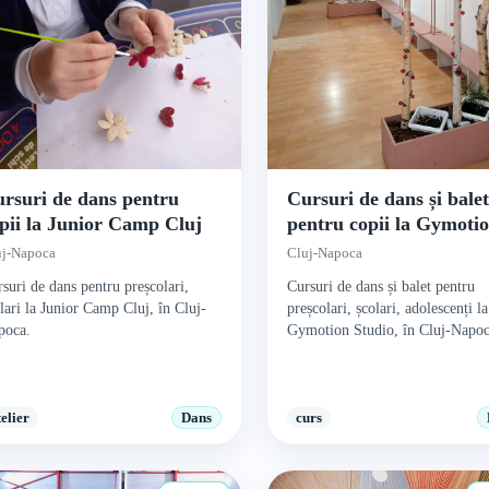
rsuri de dans pentru
Cursuri de dans și bale
pii la Junior Camp Cluj
pentru copii la Gymoti
Studio
uj-Napoca
Cluj-Napoca
suri de dans pentru preșcolari,
Cursuri de dans și balet pentru
lari la Junior Camp Cluj, în Cluj-
preșcolari, școlari, adolescenți la
poca.
Gymotion Studio, în Cluj-Napoc
telier
Dans
curs