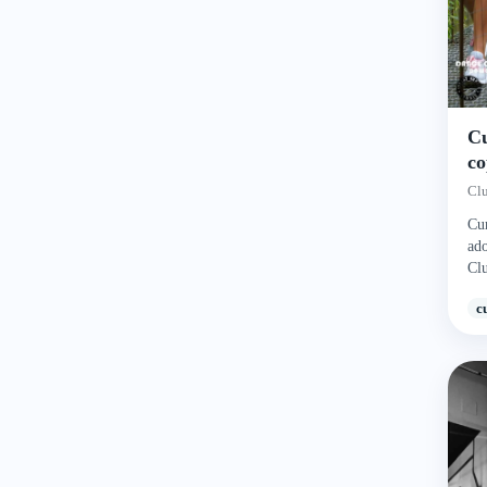
Cu
co
St
Cl
Cur
ado
Cl
c