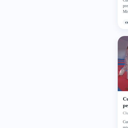
Cur
pre
Miș
c
Cu
pe
C
Cl
Cur
mic