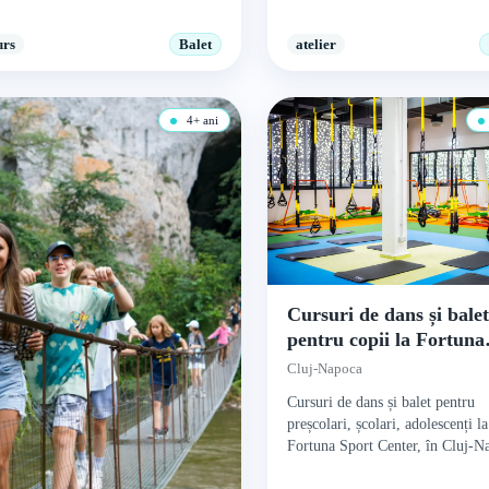
urs
Balet
atelier
4+ ani
Cursuri de dans și bale
pentru copii la Fortuna
Sport Center
Cluj-Napoca
Cursuri de dans și balet pentru
preșcolari, școlari, adolescenți la
Fortuna Sport Center, în Cluj-N