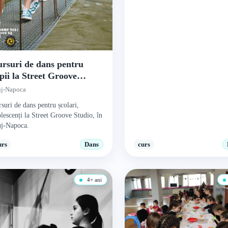
rsuri de dans pentru
pii la Street Groove
udio
uj-Napoca
suri de dans pentru școlari,
lescenți la Street Groove Studio, în
uj-Napoca.
urs
Dans
curs
4+ ani