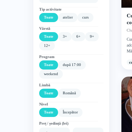
Tip activitate
Cu
Toate
atelier
curs
co
Ce
Vârstă
Cl
Toate
3+
6+
9+
Cur
ado
12+
Măr
Program
c
Toate
după 17:00
weekend
Limbă
Toate
Română
Nivel
Toate
Începător
Preț / ședință (lei)