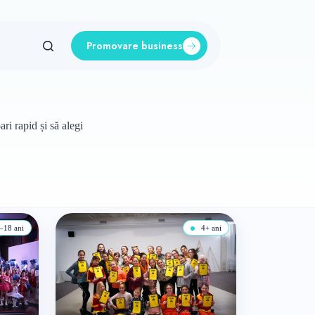
Promovare business
ri rapid și să alegi
–18 ani
4+ ani