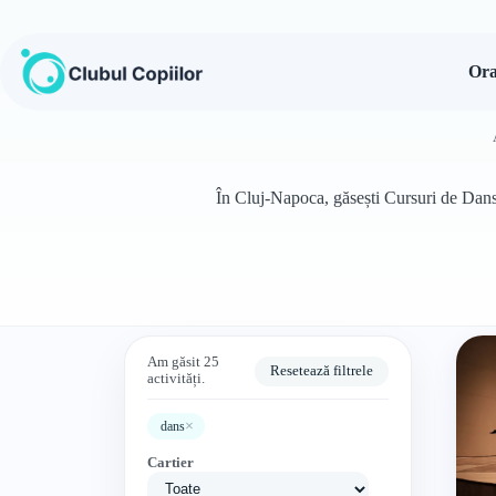
Sari
la
conținut
Ora
În Cluj-Napoca, găsești Cursuri de Dans p
Am găsit 25
Resetează filtrele
activități.
×
dans
Cartier