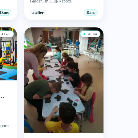
Garden, în Cluj-Napoca.
Dans
atelier
Dans
4+ ani
4+ ani
t
apoca.