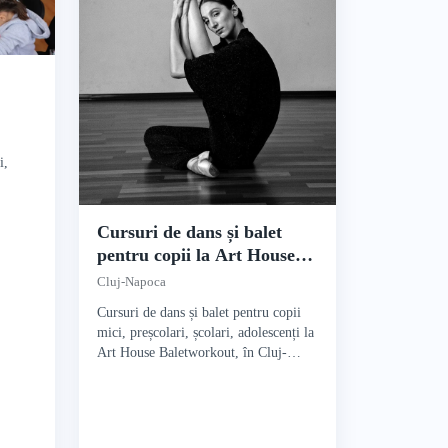
i,
Cursuri de dans și balet
pentru copii la Art House
Baletworkout
Cluj-Napoca
Cursuri de dans și balet pentru copii
mici, preșcolari, școlari, adolescenți la
Art House Baletworkout, în Cluj-
Napoca.