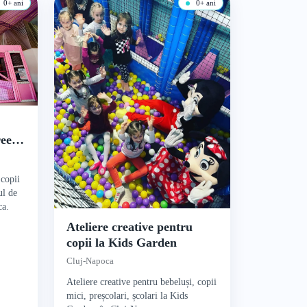
0+ ani
0+ ani
reere
 copii
ul de
ca.
Ateliere creative pentru
copii la Kids Garden
Cluj-Napoca
Ateliere creative pentru bebeluși, copii
mici, preșcolari, școlari la Kids