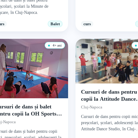
suri de dans și balet pentru
școlari, școlari la Minute de
care, în Cluj-Napoca.
urs
Balet
curs
4+ ani
Cursuri de dans pentru
copii la Attitude Dance
Studio
rsuri de dans și balet
Cluj-Napoca
ntru copii la OH Sports
Cursuri de dans pentru copii mic
omplex
uj-Napoca
preșcolari, școlari, adolescenți la
Attitude Dance Studio, în Cluj-
suri de dans și balet pentru copii
Napoca.
i, preșcolari, școlari, adolescenți la