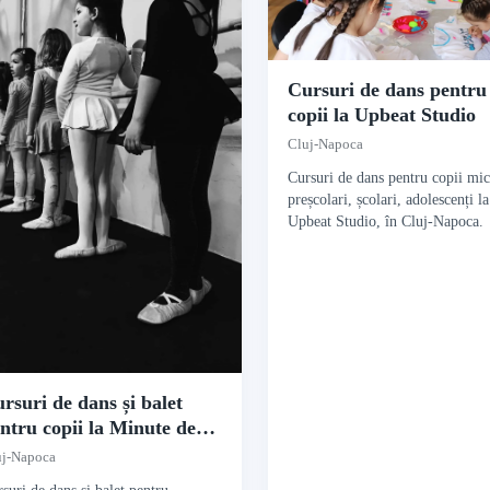
Cursuri de dans pentru
copii la Upbeat Studio
Cluj-Napoca
Cursuri de dans pentru copii mic
preșcolari, școlari, adolescenți la
Upbeat Studio, în Cluj-Napoca.
rsuri de dans și balet
ntru copii la Minute de
șcare
uj-Napoca