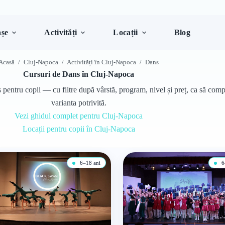
șe
Activități
Locații
Blog
Acasă
/
Cluj-Napoca
/
Activități în Cluj-Napoca
/
Dans
Cursuri de Dans în Cluj-Napoca
entru copii — cu filtre după vârstă, program, nivel și preț, ca să compa
varianta potrivită.
Vezi ghidul complet pentru Cluj-Napoca
Locații pentru copii în Cluj-Napoca
6–18 ani
6