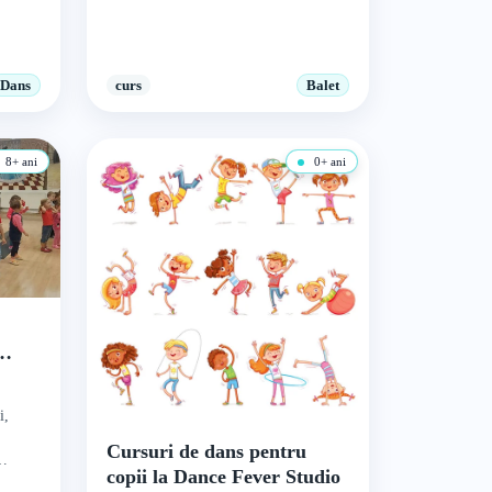
Dans
curs
Balet
8+ ani
0+ ani
i,
Cursuri de dans pentru
copii la Dance Fever Studio