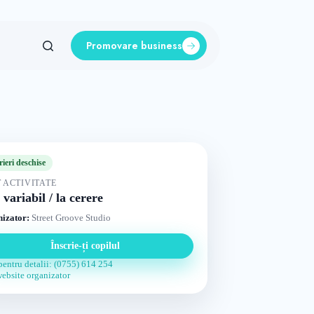
Promovare business
rieri deschise
 ACTIVITATE
 variabil / la cerere
izator:
Street Groove Studio
Înscrie-ți copilul
pentru detalii: (0755) 614 254
website organizator