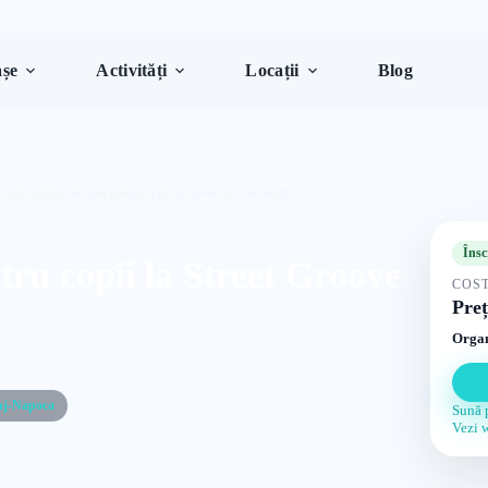
șe
Activități
Locații
Blog
poca
/
Cursuri de dans pentru copii la Street Groove Studio
Însc
ru copii la Street Groove
COST
Preț
Organ
uj-Napoca
Sună 
Vezi 