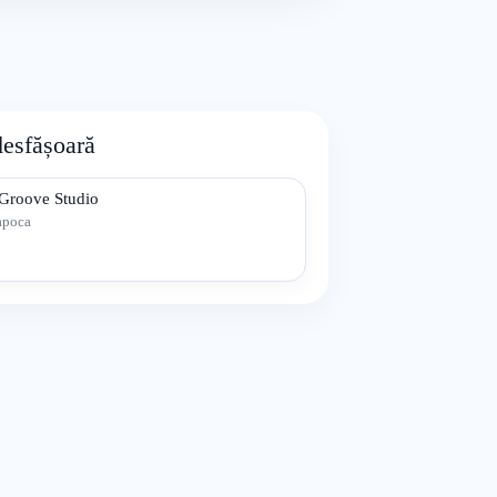
desfășoară
 Groove Studio
apoca