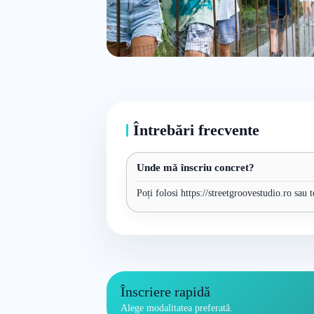
Întrebări frecvente
Unde mă înscriu concret?
Poți folosi https://streetgroovestudio.ro sau 
Înscriere rapidă
Alege modalitatea preferată.