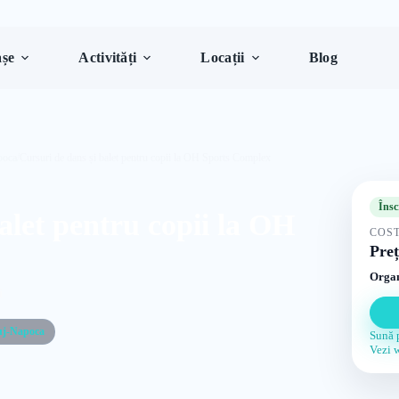
șe
Activități
Locații
Blog
poca
/
Cursuri de dans și balet pentru copii la OH Sports Complex
Însc
alet pentru copii la OH
COST
Preț
Organ
i
uj-Napoca
Sună 
Vezi 