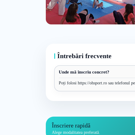
Întrebări frecvente
Unde mă înscriu concret?
Poți folosi https://ohsport.ro sau telefonul p
Înscriere rapidă
Alege modalitatea preferată.