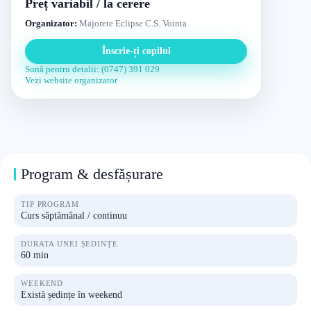
Preț variabil / la cerere
Organizator:
Majorete Eclipse C.S. Vointa
Înscrie-ți copilul
Sună pentru detalii: (0747) 391 029
Vezi website organizator
Program & desfășurare
TIP PROGRAM
Curs săptămânal / continuu
DURATA UNEI ȘEDINȚE
60 min
WEEKEND
Există ședințe în weekend