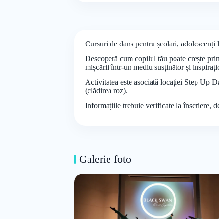
Cursuri de dans pentru școlari, adolescenț
Descoperă cum copilul tău poate crește prin 
mișcării într-un mediu susținător și inspiraț
Activitatea este asociată locației Step Up Da
(clădirea roz).
Informațiile trebuie verificate la înscriere, 
Galerie foto