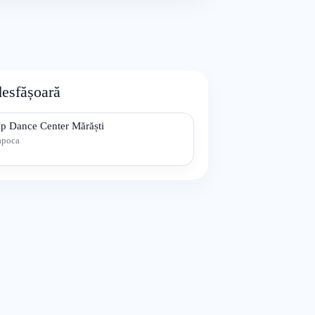
desfășoară
p Dance Center Mărăști
apoca