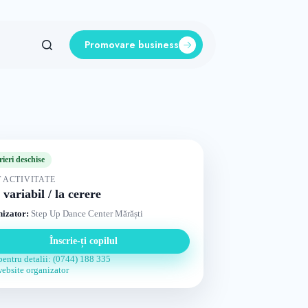
Promovare business
rieri deschise
 ACTIVITATE
 variabil / la cerere
izator:
Step Up Dance Center Mărăști
Înscrie-ți copilul
pentru detalii: (0744) 188 335
website organizator