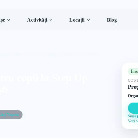
șe
Activități
Locații
Blog
poca
/
Cursuri de dans pentru copii la Step Up Dance Center Mărăști
Însc
tru copii la Step Up
COST
ti
Preț
Organ
., cu date
Cluj-Napoca
Sună 
Vezi 