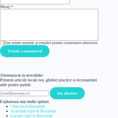
Mesaj
*
Ține minte numele și emailul pentru comentarii ulterioare
Trimite comentariul
Aboneaza-te la newsletter
Primesti articole locale noi, ghiduri practice si recomandari
utile pentru parinti.
Email
Ma abonez
Exploreaza mai multe optiuni
Ghid local București
Activitati copii in București
Locatii copii in București