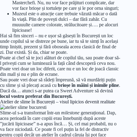
Masterchefi. Nu, nu vor face prăjituri complicate, dar
vor face brioșe și tortulețe pe care și le por orna singuri;
Muzeul este o atracție care trebuie văzută măcar o dată
în viață. Plin de povești dulci – dar fără zahăr. Cu
muuuulte camere colorate, strălucitoare și…. pe alocuri
lipicioase!
Hai să fim sinceri – nu e ușor să găsești în București un loc
unde copilul să se distreze pe bune, iar tu să te simți în același
timp liniștit, prezent și fără oboseala aceea clasică de final de
zi. Dar există. Și da, chiar se poate.
Poate ai chef să te joci alături de copilul tău, sau poate doar să-
l privești cum se luminează la față când descoperă ceva nou.
Poate vrei doar un loc diferit, care nu e un loc de joacă classic
din mall și nu e plin de ecrane.
Sau poate vrei doar să râdeți împreună, să vă murdăriți puțin
cu slime și să plecați acasă cu
brioșe în mâini și inimile pline
.
Dacă da… atunci s-ar putea ca Sweet Adventure să devină
locul vostru preferat din București.
Atelier de slime în București – visul lipicios devenit realitate
Slime-ul s-a transformat într-un
milestone
generațional. Dap,
acea perioadă în care copiii erau înnebuniți după aceste
”jucării lipicioase” n-a apus încă… Și, cel mai probabil, nu o
va face niciodată. Ce poate fi cel puțin la fel de distractiv
pentru copii decât un atelier în cadrul căruia își pot face