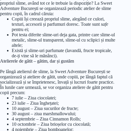
propriul slime, având tot ce le trebuie la dispoziție? La Sweet
Adventure București se organizează periodic atelier de slime
pentru copii, în cadrul căruia:
Copiii își creează propriul slime, alegând ce culori,
texturi, accesorii și parfumuri doresc. Toate sunt
safe
pentru ei;
Pot testa diferite slime-uri deja gata, printre care slime-ul
metalic, slime-ul transparent, slime-ul cu sclipici și multe
altele;
Există și slime-uri parfumate (lavandă, fructe tropicale,
de-ți vine să le mănânci).
Atelierele de gătit – gătim, dar și gustăm
Pe lângă atelierul de slime, la Sweet Adventure București se
organizează și ateliere de gătit, unde copiii, pe lângă faptul că
socializează și se împrietenesc, învață și lucruri foarte practice.
În lunile care urmează, se vor organiza ateliere de gătit pentru
copii precum:
7 iulie – Ziua ciocolatei;
23 iulie – Ziua înghețatei;
10 august – Ziua sucurilor de fructe;
30 august – ziua marshmallowului;
4 septembrie – Ziua Cinnamon Rolls;
10 octombrie – Ziua brioșelor cu ciocolată;
4 noiembrie – Ziua bomboanelor;