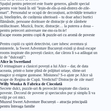
Spațiul pentru petreceri este foarte generos, gândit special
pentru voie bună în stil ”leșin-de-râs-și-mă-distrez-de-zile-
mari”. Personalul se ocupă de decorațiuni, activitățile tematice
și, bineînțeles, de curățenia ulterioară – tu doar aduci burtici
flămânde, persoane doritoare de distracție și de zâmbete
strălucitoare. Muzică, fructe, distracție… la puterea a doua –
pentru petreceri aniversare me-mo-ra-bi-le!
Escape rooms pentru copii & puzzle-uri cu aromă de poveste
Pentru copiii cu spirit detectivist, care iubesc aventura și
misterele, la Sweet Adventure București există și două escape
rooms inspirate din povești clasice, dar cărora li s-a adăugat un
iz de ”dulceață”:
Alice în Sweetland
O reimaginare a clasicei povești a lui Alice – dar, de data
aceasta, printr-o lume plină de prăjituri uriașe, slime-uri
magice și enigme gustoase. Misiunea? S-o ajute pe Alice să
scape de Regina de Cupă. Verdictul? Distracție de zile mari!
Willy Wonka & Fabrica de Ciocolată
Secrete dulci, puzzle-uri & provocări inspirate din clasica
poveste. Decorul de poveste și spectaculos pur și simplu îi va
vrăji pe cei mici.
Muzeul Sweet Adventure București – atracția principală
pentru întreaga familie