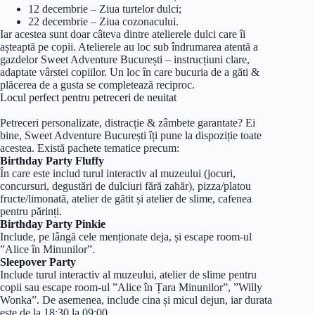
12 decembrie – Ziua turtelor dulci;
22 decembrie – Ziua cozonacului.
Iar acestea sunt doar câteva dintre atelierele dulci care îi
așteaptă pe copii. Atelierele au loc sub îndrumarea atentă a
gazdelor Sweet Adventure București – instrucțiuni clare,
adaptate vârstei copiilor. Un loc în care bucuria de a găti &
plăcerea de a gusta se completează reciproc.
Locul perfect pentru petreceri de neuitat
Petreceri personalizate, distracție & zâmbete garantate? Ei
bine, Sweet Adventure București îți pune la dispoziție toate
acestea. Există pachete tematice precum:
Birthday Party Fluffy
În care este includ turul interactiv al muzeului (jocuri,
concursuri, degustări de dulciuri fără zahăr), pizza/platou
fructe/limonată, atelier de gătit și atelier de slime, cafenea
pentru părinți.
Birthday Party Pinkie
Include, pe lângă cele menționate deja, și escape room-ul
”Alice în Minunilor”.
Sleepover Party
Include turul interactiv al muzeului, atelier de slime pentru
copii sau escape room-ul ”Alice în Țara Minunilor”, ”Willy
Wonka”. De asemenea, include cina și micul dejun, iar durata
este de la 18:30 la 09:00.