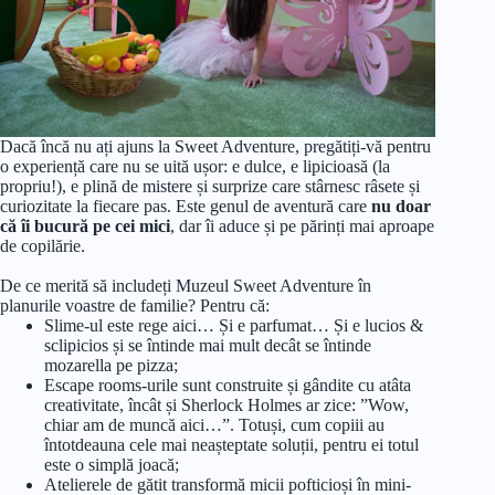
Dacă încă nu ați ajuns la Sweet Adventure, pregătiți-vă pentru
o experiență care nu se uită ușor: e dulce, e lipicioasă (la
propriu!), e plină de mistere și surprize care stârnesc râsete și
curiozitate la fiecare pas. Este genul de aventură care
nu doar
că îi bucură pe cei mici
, dar îi aduce și pe părinți mai aproape
de copilărie.
De ce merită să includeți Muzeul Sweet Adventure în
planurile voastre de familie? Pentru că:
Slime-ul este rege aici… Și e parfumat… Și e lucios &
sclipicios și se întinde mai mult decât se întinde
mozarella pe pizza;
Escape rooms-urile sunt construite și gândite cu atâta
creativitate, încât și Sherlock Holmes ar zice: ”Wow,
chiar am de muncă aici…”. Totuși, cum copiii au
întotdeauna cele mai neașteptate soluții, pentru ei totul
este o simplă joacă;
Atelierele de gătit transformă micii pofticioși în mini-