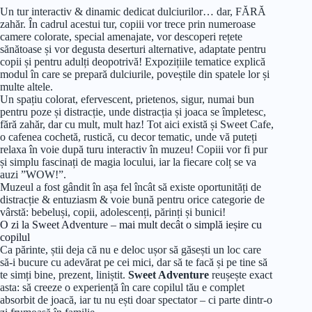
Un tur interactiv & dinamic dedicat dulciurilor… dar, FĂRĂ
zahăr. În cadrul acestui tur, copiii vor trece prin numeroase
camere colorate, special amenajate, vor descoperi rețete
sănătoase și vor degusta deserturi alternative, adaptate pentru
copii și pentru adulți deopotrivă! Expozițiile tematice explică
modul în care se prepară dulciurile, poveștile din spatele lor și
multe altele.
Un spațiu colorat, efervescent, prietenos, sigur, numai bun
pentru poze și distracție, unde distracția și joaca se împletesc,
fără zahăr, dar cu mult, mult haz! Tot aici există și Sweet Cafe,
o cafenea cochetă, rustică, cu decor tematic, unde vă puteți
relaxa în voie după turu interactiv în muzeu! Copiii vor fi pur
și simplu fascinați de magia locului, iar la fiecare colț se va
auzi ”WOW!”.
Muzeul a fost gândit în așa fel încât să existe oportunități de
distracție & entuziasm & voie bună pentru orice categorie de
vârstă: bebeluși, copii, adolescenți, părinți și bunici!
O zi la Sweet Adventure – mai mult decât o simplă ieșire cu
copilul
Ca părinte, știi deja că nu e deloc ușor să găsești un loc care
să-i bucure cu adevărat pe cei mici, dar să te facă și pe tine să
te simți bine, prezent, liniștit.
Sweet Adventure
reușește exact
asta: să creeze o experiență în care copilul tău e complet
absorbit de joacă, iar tu nu ești doar spectator – ci parte dintr-o