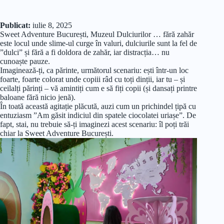
Publicat:
iulie 8, 2025
Sweet Adventure București, Muzeul Dulciurilor … fără zahăr
este locul unde slime-ul curge în valuri, dulciurile sunt la fel de
”dulci” și fără a fi doldora de zahăr, iar distracția… nu
cunoaște pauze.
Imaginează-ți, ca părinte, următorul scenariu: ești într-un loc
foarte, foarte colorat unde copiii râd cu toți dinții, iar tu – și
ceilalți părinți – vă amintiți cum e să fiți copii (și dansați printre
baloane fără nicio jenă).
În toată această agitație plăcută, auzi cum un prichindel țipă cu
entuziasm ”Am găsit indiciul din spatele ciocolatei uriașe”. De
fapt, stai, nu trebuie să-ți imaginezi acest scenariu: îl poți trăi
chiar la Sweet Adventure București.