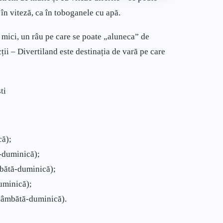
 în viteză, ca în toboganele cu apă.
 mici, un râu pe care se poate „aluneca” de
ții – Divertiland este destinația de vară pe care
ti
ă);
-duminică);
mbătă-duminică);
uminică);
(sâmbătă-duminică).