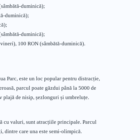
 (sâmbătă-duminică);
tă-duminică);
ă);
 (sâmbătă-duminică);
i-vineri), 100 RON (sâmbătă-duminică).
a Parc, este un loc popular pentru distracție,
eroasă, parcul poate găzdui până la 5000 de
iv plajă de nisip, șezlonguri și umbreluțe.
 cu valuri, sunt atracțiile principale. Parcul
ți, dintre care una este semi-olimpică.