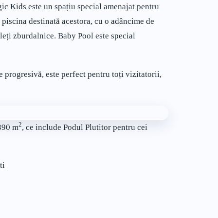
gic Kids este un spațiu special amenajat pentru
e piscina destinată acestora, cu o adâncime de
ăleți zburdalnice. Baby Pool este special
progresivă, este perfect pentru toți vizitatorii,
2
 390 m
, ce include Podul Plutitor pentru cei
ti