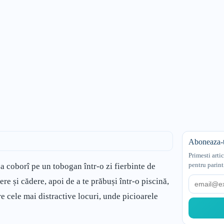
Aboneaza-t
Primesti arti
pentru parint
a coborî pe un tobogan într-o zi fierbinte de
Email
ere și cădere, apoi de a te prăbuși într-o piscină,
re cele mai distractive locuri, unde picioarele