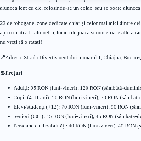
aluneca lent cu ele, folosindu-se un colac, sau se poate aluneca
22 de tobogane, zone dedicate chiar și celor mai mici dintre cei
aproximativ 1 kilometru, locuri de joacă și numeroase alte atrac
nu vreți să o ratați!
📍
Adresă: Strada Divertismentului numărul 1, Chiajna, Bucureș
💲
Prețuri
Adulți: 95 RON (luni-vineri), 120 RON (sâmbătă-duminic
Copii (4-11 ani): 50 RON (luni vineri), 70 RON (sâmbătă
Elevi/studenți (+12): 70 RON (luni-vineri), 90 RON (sâ
Seniori (60+): 45 RON (luni-vineri), 45 RON (sâmbătă-d
Persoane cu dizabilități: 40 RON (luni-vineri), 40 RON 