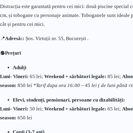
Distracția este garantată pentru cei mici: două piscine special 
cm, și tobogane cu personaje animate. Toboganele sunt ideale pen
cât și pentru cei mici.
📍
Adresă
::
Șos. Virtuții nr. 55, București .
💲
Prețuri
Adulți
Luni- Vineri:
65 lei;
Weekend + sărbători legale:
85 lei;
Abon
season:
850 lei
*Tarif dupa ora 16:00 – 45 lei ( de luni până vi
Elevi, studenți, pensionari, persoane cu dizabilități:
Luni- Vineri:
50 lei;
Weekend + sărbători legale:
65 lei;
Abon
season:
650 lei
Copii (3-7 ani)