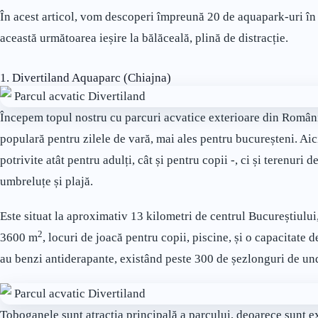
În acest articol, vom descoperi împreună 20 de aquapark-uri în 
această următoarea ieșire la bălăceală, plină de distracție.
1. Divertiland Aquaparc (Chiajna)
Începem topul nostru cu parcuri acvatice exterioare din Român
populară pentru zilele de vară, mai ales pentru bucureșteni. Aic
potrivite atât pentru adulți, cât și pentru copii -, ci și terenuri d
umbreluțe și plajă.
Este situat la aproximativ 13 kilometri de centrul Bucureștiului,
2
3600 m
, locuri de joacă pentru copii, piscine, și o capacitate
au benzi antiderapante, existând peste 300 de șezlonguri de und
Toboganele sunt atracția principală a parcului, deoarece sunt ex