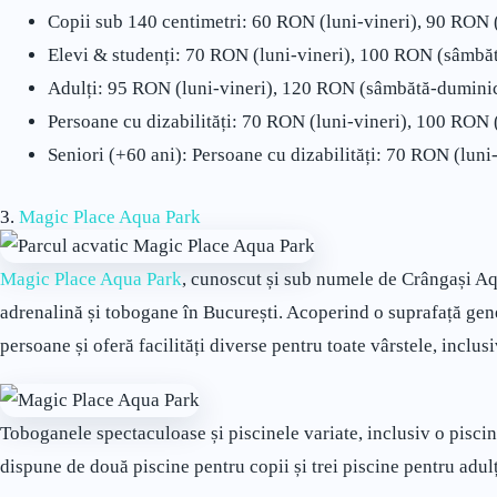
Copii sub 140 centimetri: 60 RON (luni-vineri), 90 RON
Elevi & studenți: 70 RON (luni-vineri), 100 RON (sâmbă
Adulți: 95 RON (luni-vineri), 120 RON (sâmbătă-duminic
Persoane cu dizabilități: 70 RON (luni-vineri), 100 RON
Seniori (+60 ani): Persoane cu dizabilități: 70 RON (lun
3.
Magic Place Aqua Park
Magic Place Aqua Park
, cunoscut și sub numele de Crângași Aqu
adrenalină și tobogane în București. Acoperind o suprafață gen
persoane și oferă facilități diverse pentru toate vârstele, inclus
Toboganele spectaculoase și piscinele variate, inclusiv o piscină
dispune de două piscine pentru copii și trei piscine pentru adul