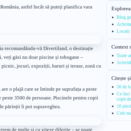
România, astfel încât să puteți planifica vara
Explorea
Blog ge
Activita
Locatii
Context 
ia recomandându-vă Divertiland, o destinație
Toate a
i, veți găsi nu doar piscine și tobogane –
Activit
e picnic, jocuri, expoziții, baruri și terase, zonă cu
Citește ș
50 de l
 are o plajă care se întinde pe suprafața a peste
Ce faci 
 de peste 3500 de persoane. Piscinele pentru copii
copii d
10 pisc
e părinții îi pot supraveghea.
Cele ma
trem de multe și cu viteze diferite – se poate