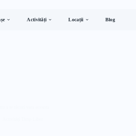
șe
Activități
Locații
Blog
u a te răcori vara aceasta
Activități Timp Liber