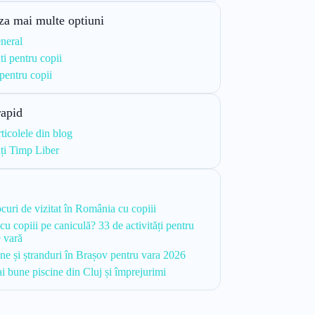
za mai multe optiuni
neral
ti pentru copii
 pentru copii
rapid
rticolele din blog
ăți Timp Liber
i
ocuri de vizitat în România cu copiii
cu copiii pe caniculă? 33 de activități pentru
e vară
ine și ștranduri în Brașov pentru vara 2026
i bune piscine din Cluj și împrejurimi