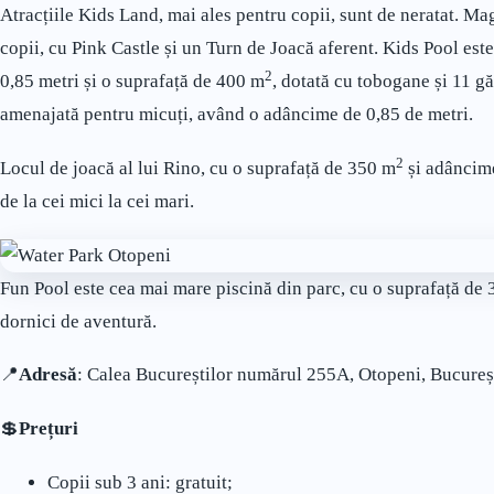
Atracțiile Kids Land, mai ales pentru copii, sunt de neratat. Ma
copii, cu Pink Castle și un Turn de Joacă aferent. Kids Pool est
2
0,85 metri și o suprafață de 400 m
, dotată cu tobogane și 11 g
amenajată pentru micuți, având o adâncime de 0,85 de metri.
2
Locul de joacă al lui Rino, cu o suprafață de 350 m
și adâncime 
de la cei mici la cei mari.
Fun Pool este cea mai mare piscină din parc, cu o suprafață de
dornici de aventură.
📍
Adresă
: Calea Bucureștilor numărul 255A, Otopeni, Bucureș
💲
Prețuri
Copii sub 3 ani: gratuit;