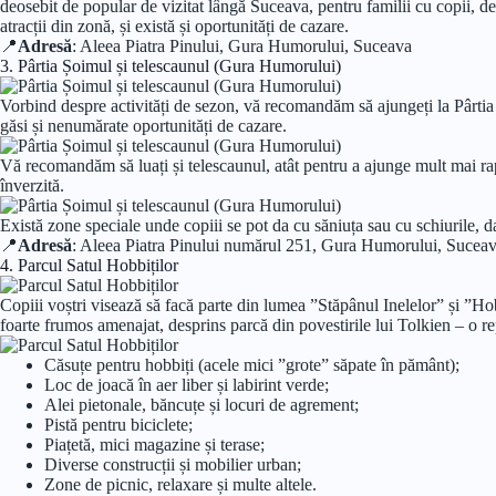
deosebit de popular de vizitat lângă Suceava, pentru familii cu copii, deoa
atracții din zonă, și există și oportunități de cazare.
📍
Adresă
: Aleea Piatra Pinului, Gura Humorului, Suceava
3. Pârtia Șoimul și telescaunul (Gura Humorului)
Vorbind despre activități de sezon, vă recomandăm să ajungeți la Pârtia 
găsi și nenumărate oportunități de cazare.
Vă recomandăm să luați și telescaunul, atât pentru a ajunge mult mai rapi
înverzită.
Există zone speciale unde copiii se pot da cu săniuța sau cu schiurile, d
📍
Adresă
: Aleea Piatra Pinului numărul 251, Gura Humorului, Sucea
4. Parcul Satul Hobbiților
Copiii voștri visează să facă parte din lumea ”Stăpânul Inelelor” și ”Ho
foarte frumos amenajat, desprins parcă din povestirile lui Tolkien – o rep
Căsuțe pentru hobbiți (acele mici ”grote” săpate în pământ);
Loc de joacă în aer liber și labirint verde;
Alei pietonale, băncuțe și locuri de agrement;
Pistă pentru biciclete;
Piațetă, mici magazine și terase;
Diverse construcții și mobilier urban;
Zone de picnic, relaxare și multe altele.