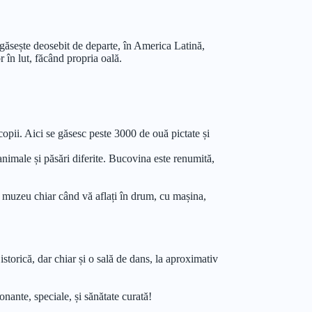
 găsește deosebit de departe, în America Latină,
r în lut, făcând propria oală.
copii. Aici se găsesc peste 3000 de ouă pictate și
animale și păsări diferite. Bucovina este renumită,
t muzeu chiar când vă aflați în drum, cu mașina,
istorică, dar chiar și o sală de dans, la aproximativ
nante, speciale, și sănătate curată!