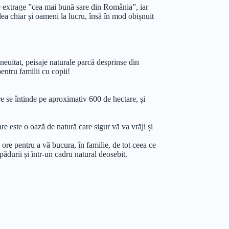
 se extrage ”cea mai bună sare din România”, iar
edea chiar și oameni la lucru, însă în mod obișnuit
 neuitat, peisaje naturale parcă desprinse din
entru familii cu copii!
re se întinde pe aproximativ 600 de hectare, și
re este o oază de natură care sigur vă va vrăji și
 ore pentru a vă bucura, în familie, de tot ceea ce
ădurii și într-un cadru natural deosebit.
zeu în aer liber, datorită aspectului deosebit, unic,
opa.