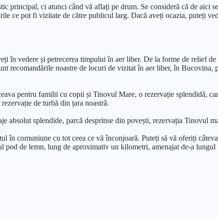
istic principal, ci atunci când vă aflați pe drum. Se consideră că de aici
rile ce pot fi vizitate de către publicul larg. Dacă aveți ocazia, puteți v
veți în vedere și petrecerea timpului în aer liber. De la forme de relief de
 recomandările noastre de locuri de vizitat în aer liber, în Bucovina, p
ceava pentru familii cu copii și Tinovul Mare, o rezervație splendidă, ca
rezervație de turbă din țara noastră.
aje absolut splendide, parcă desprinse din povești, rezervația Tinovul ma
tul în comuniune cu tot ceea ce vă înconjoară. Puteți să vă oferiți câteva
tul pod de lemn, lung de aproximativ un kilometri, amenajat de-a lungul p
tești, rurale, din țară, și nu numai. De fapt, mulți îl consideră a fi un mu
ional, așadar foarte relevant, al celor mai ”colorate” 10 destinații din Eur
te 2000 de exponate (ouă, port popular, războaie de țesut).