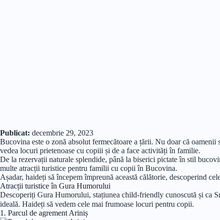
Publicat:
decembrie 29, 2023
Bucovina este o zonă absolut fermecătoare a țării. Nu doar că oamenii sunt
vedea locuri prietenoase cu copiii și de a face activități în familie.
De la rezervații naturale splendide, până la biserici pictate în stil bucov
multe atracții turistice pentru familii cu copii în Bucovina.
Așadar, haideți să începem împreună această călătorie, descoperind cele
Atracții turistice în Gura Humorului
Descoperiți Gura Humorului, stațiunea child-friendly cunoscută și ca S
ideală. Haideți să vedem cele mai frumoase locuri pentru copii.
1. Parcul de agrement Ariniș