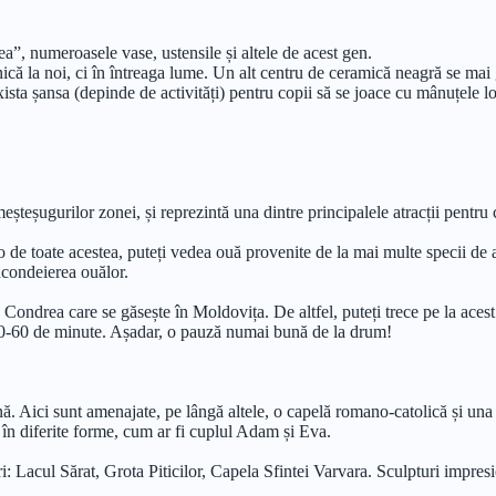
, numeroasele vase, ustensile și altele de acest gen.
ică la noi, ci în întreaga lume. Un alt centru de ceramică neagră se mai
ista șansa (depinde de activități) pentru copii să se joace cu mânuțele lo
șteșugurilor zonei, și reprezintă una dintre principalele atracții pentru 
o de toate acestea, puteți vedea ouă provenite de la mai multe specii de 
încondeierea ouălor.
Condrea care se găsește în Moldovița. De altfel, puteți trece pe la aces
de 30-60 de minute. Așadar, o pauză numai bună de la drum!
nă. Aici sunt amenajate, pe lângă altele, o capelă romano-catolică și una 
ți în diferite forme, cum ar fi cuplul Adam și Eva.
: Lacul Sărat, Grota Piticilor, Capela Sfintei Varvara. Sculpturi impresio