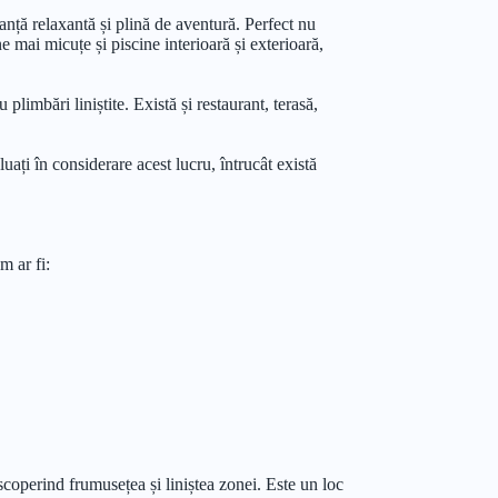
anță relaxantă și plină de aventură. Perfect nu
ene mai micuțe și piscine interioară și exterioară,
imbări liniștite. Există și restaurant, terasă,
uați în considerare acest lucru, întrucât există
m ar fi:
scoperind frumusețea și liniștea zonei. Este un loc