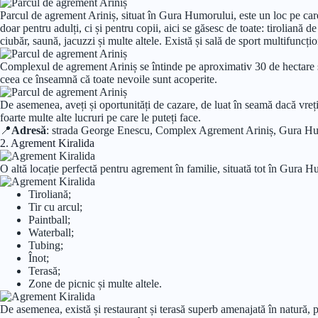
Parcul de agrement Ariniș, situat în Gura Humorului, este un loc pe care 
doar pentru adulți, ci și pentru copii, aici se găsesc de toate: tiroliană de
ciubăr, saună, jacuzzi și multe altele. Există și sală de sport multifuncțio
Complexul de agrement Ariniș se întinde pe aproximativ 30 de hectare și a
ceea ce înseamnă că toate nevoile sunt acoperite.
De asemenea, aveți și oportunități de cazare, de luat în seamă dacă vreți 
foarte multe alte lucruri pe care le puteți face.
📍
Adresă
: strada George Enescu, Complex Agrement Ariniș, Gura H
2. Agrement Kiralida
O altă locație perfectă pentru agrement în familie, situată tot în Gura Hu
Tiroliană;
Tir cu arcul;
Paintball;
Waterball;
Tubing;
Înot;
Terasă;
Zone de picnic și multe altele.
De asemenea, există și restaurant și terasă superb amenajată în natură, 