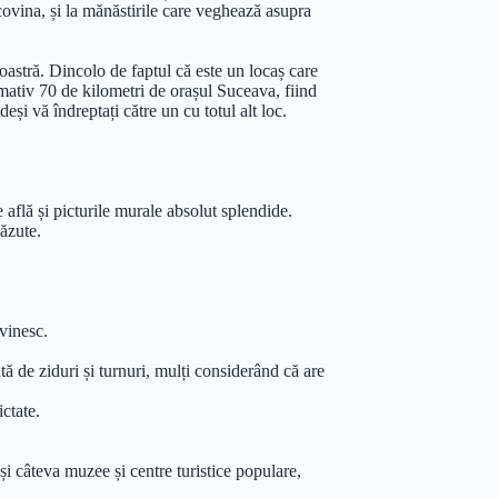
ucovina, și la mănăstirile care veghează asupra
oastră. Dincolo de faptul că este un locaș care
imativ 70 de kilometri de orașul Suceava, fiind
și vă îndreptați către un cu totul alt loc.
 află și picturile murale absolut splendide.
ăzute.
ovinesc.
ă de ziduri și turnuri, mulți considerând că are
ctate.
 și câteva muzee și centre turistice populare,