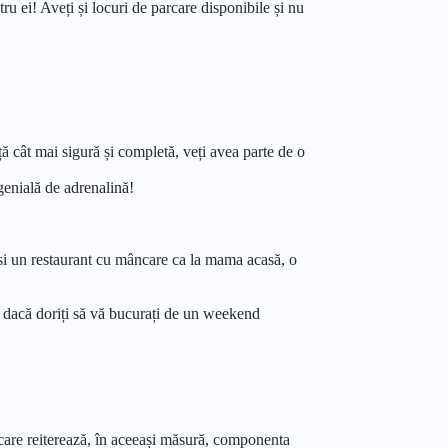
tru ei! Aveți și locuri de parcare disponibile și nu
ță cât mai sigură și completă, veți avea parte de o
genială de adrenalină!
si un restaurant cu mâncare ca la mama acasă, o
ci dacă doriți să vă bucurați de un weekend
ar care reiterează, în aceeași măsură, componenta