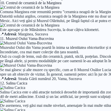
10. Centrul de ceramică de la Marginea
Comuna Marginea este renumită pentru ”ceramica neagră de la Marginea”
Datorită solului argilos, ceramica neagră de la Marginea este nu doar un
Mexic. Aici veți găsi și Muzeul Olăritului, pe lângă faptul că ar putea ex
Este aproape și de Mănăstirea Sucevița, la doar câțiva kilometri.
📍
Adresă
: Marginea, Suceava
11. Muzeul Oului Vama-Bucovina
Muzeului Oului din Vama poartă în inima sa identitatea obiceiurilor și me
încondeiate, cea mai mare colecție din țara noastră.
Ouă cu coajă de lemn, ouă din ceramică, piatră, sticlă, porțelan. Dincol
pe lângă altele, și pentru modalitățile pe care oamenii le-au adoptat în 
Se mai găsesc și alte muzee cu specific, cum ar fi Muzeul Ouălor Lucia 
spre un alt obiectiv de vizitat. În general, oamenii petrec aici în jur 
📍
Adresă
: Strada Gării numărul 20, Vama, Suceava
12. Salina Cacica
Salina Cacica este o altă atracție turistică deosebit de importantă din zo
40 de metri adâncime. Există și un lac artificial, iar pereții sunt sculpta
De asemenea, veți găsi mai multe niveluri, amenajate în mai multe stiluri