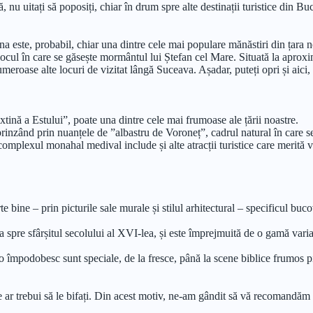
, nu uitați să poposiți, chiar în drum spre alte destinații turistice din B
 este, probabil, chiar una dintre cele mai populare mănăstiri din țara n
 locul în care se găsește mormântul lui Ștefan cel Mare. Situată la aprox
oase alte locuri de vizitat lângă Suceava. Așadar, puteți opri și aici, de
tină a Estului”, poate una dintre cele mai frumoase ale țării noastre.
rinzând prin nuanțele de ”albastru de Voroneț”, cadrul natural în care se
mplexul monahal medival include și alte atracții turistice care merită v
e bine – prin picturile sale murale și stilul arhitectural – specificul buc
 spre sfârșitul secolului al XVI-lea, și este împrejmuită de o gamă variat
 o împodobesc sunt speciale, de la fresce, până la scene biblice frumos pi
care ar trebui să le bifați. Din acest motiv, ne-am gândit să vă recomandăm