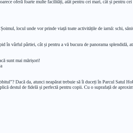
rece oferă foarte multe facilități, atât pentru cei mari, cât și pentru cei 
Șoimul, locul unde vor prinde viață toate activitățile de iarnă: schi, s
d în vârful pârtiei, cât și pentru a vă bucura de panorama splendidă, atât
acă sunt mai mărișori!
va
bbitul”? Dacă da, atunci neapărat trebuie să îi duceți în Parcul Satul H
lică destul de fidelă și perfectă pentru copii. Cu o suprafață de aproxima