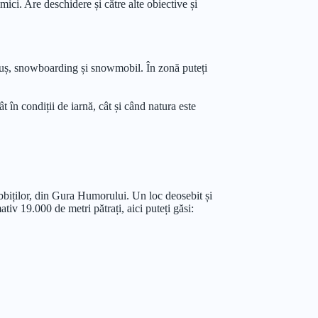
mici. Are deschidere și către alte obiective și
ăniuș, snowboarding și snowmobil. În zonă puteți
 în condiții de iarnă, cât și când natura este
obbiților, din Gura Humorului. Un loc deosebit și
tiv 19.000 de metri pătrați, aici puteți găsi: