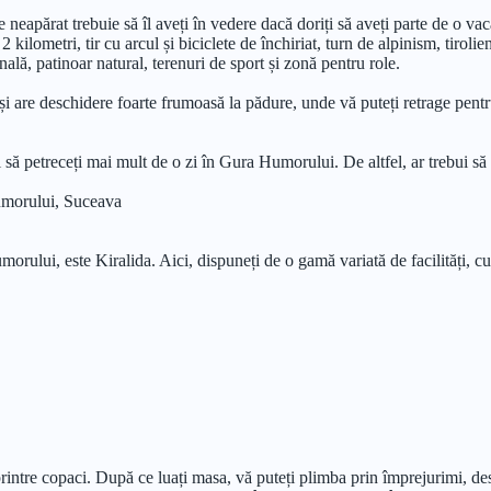
neapărat trebuie să îl aveți în vedere dacă doriți să aveți parte de o vac
 2 kilometri, tir cu arcul și biciclete de închiriat, turn de alpinism, tiroli
nală, patinoar natural, terenuri de sport și zonă pentru role.
re deschidere foarte frumoasă la pădure, unde vă puteți retrage pentru pl
să petreceți mai mult de o zi în Gura Humorului. De altfel, ar trebui să l
umorului, Suceava
morului, este Kiralida. Aici, dispuneți de o gamă variată de facilități, cu
printre copaci. După ce luați masa, vă puteți plimba prin împrejurimi, de