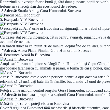
Reprezintă o investiție foarte bună și, fără doar și poate, copiii se vor b
trebuie să vă faceți griji din acest punct de vedere.
📍
Adresă
: Strada Ariniş, Gura Humorului, Suceava
5. Escapada ATV Bucovina
O escapadă cu ATV-urile în Bucovina cu siguranță nu ar trebui să lipseasc
Cu trasee atât pentru începători, cât și pentru avansați, punându-vă la di
aventură de neuitat.
Un traseu durează cel puțin 30 de minute, depinzând de cel ales, și repre
📍
Adresă
: Aleea Piatra Pinului, Gura Humorului, Suceava
6. Pensiunea Acasă în Bucovina
Amplasată într-un colț pitoresc lângă Gura Humorului și Capu Câmpului
gospodărie țărănească cu animale și păsări, o fermă de cai și ponei, grădi
Acasă în Bucovina este o locație perfectă pentru a opri dacă vă aflați î
relaxant, să vă încărcați bateriile în familie, bucurându-vă unul de prezen
Puteți ajunge aici din centrul orașului Gura Humorului, conducând apr
📍
Adresă
: în imediata apropiere a stațiunii Gura Humorului, număr
Mănăstiri pe care le puteți vizita în Bucovina
Ce-ar fi regiunea Bucovinei fără mănăstirile și bisericile autentice, care