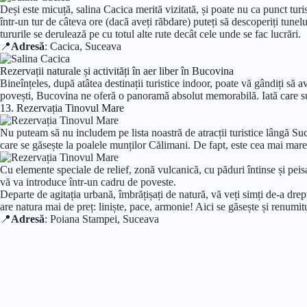
Deși este micuță, salina Cacica merită vizitată, și poate nu ca punct tur
într-un tur de câteva ore (dacă aveți răbdare) puteți să descoperiți tunelu
tururile se derulează pe cu totul alte rute decât cele unde se fac lucrări.
📍
Adresă
: Cacica, Suceava
Rezervații naturale și activități în aer liber în Bucovina
Bineînțeles, după atâtea destinații turistice indoor, poate vă gândiți să a
povești, Bucovina ne oferă o panoramă absolut memorabilă. Iată care sunt
13. Rezervația Tinovul Mare
Nu puteam să nu includem pe lista noastră de atracții turistice lângă Su
care se găsește la poalele munților Călimani. De fapt, este cea mai mare 
Cu elemente speciale de relief, zonă vulcanică, cu păduri întinse și peis
vă va introduce într-un cadru de poveste.
Departe de agitația urbană, îmbrățișați de natură, vă veți simți de-a drep
are natura mai de preț: liniște, pace, armonie! Aici se găsește și renumi
📍
Adresă
: Poiana Stampei, Suceava
14. Satul Ciocănești și Muzeul Ouălor Încondeiate
Satul Ciocănești s-ar putea să fie una dintre cele mai deosebite așezări să
al caselor din acest oraș. Satul chiar a fost introdus într-un top internaț
În sat veți găsi și un alt muzeu – cel al ouălor încondeiate, care are pes