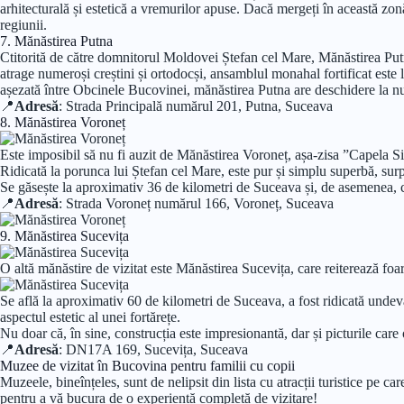
arhitecturală și estetică a vremurilor apuse. Dacă mergeți în această zonă
regiunii.
7. Mănăstirea Putna
Ctitorită de către domnitorul Moldovei Ștefan cel Mare, Mănăstirea Putna
atrage numeroși creștini și ortodocși, ansamblul monahal fortificat este
așezată între Obcinele Bucovinei, mănăstirea Putna are deschidere la numer
📍
Adresă
: Strada Principală numărul 201, Putna, Suceava
8. Mănăstirea Voroneț
Este imposibil să nu fi auzit de Mănăstirea Voroneț, așa-zisa ”Capela Six
Ridicată la porunca lui Ștefan cel Mare, este pur și simplu superbă, surp
Se găsește la aproximativ 36 de kilometri de Suceava și, de asemenea, co
📍
Adresă
: Strada Voroneț numărul 166, Voroneț, Suceava
9. Mănăstirea Sucevița
O altă mănăstire de vizitat este Mănăstirea Sucevița, care reiterează foart
Se află la aproximativ 60 de kilometri de Suceava, a fost ridicată undeva
aspectul estetic al unei fortărețe.
Nu doar că, în sine, construcția este impresionantă, dar și picturile care
📍
Adresă
: DN17A 169, Sucevița, Suceava
Muzee de vizitat în Bucovina pentru familii cu copii
Muzeele, bineînțeles, sunt de nelipsit din lista cu atracții turistice pe 
pentru a vă bucura de o experiență completă de vizitare!