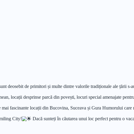
 deosebit de primitori și multe dintre valorile tradiționale ale țării s-au
inean, locații desprinse parcă din povești, locuri special amenajate pentru
 mai fascinante locații din Bucovina, Suceava și Gura Humorului care mer
miling City!
Dacă sunteți în căutarea unui loc perfect pentru o vac