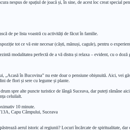
ucura nespus de spațiul de joacă și, în sine, de acest loc creat special pen
ă de pe lista voastră cu activități de făcut în familie.
spoziție tot ce vă este necesar (căști, mănuși, cagule), pentru o experien
zintă modalitatea perfectă de a vă distra și relaxa – evident, cu o doză 
, „Acasă în Bucovina” nu este doar o pensiune obișnuită. Aici, vei gă
ni de flori și sere cu legume și plante.
n drum spre alte puncte turistice de lângă Suceava, dar puteți rămâne ai
ța celuilalt.
oximativ 10 minute.
ul 713A, Capu Câmpului, Suceava
 păstrează aerul istoric al regiunii? Locuri încărcate de spiritualitate, d