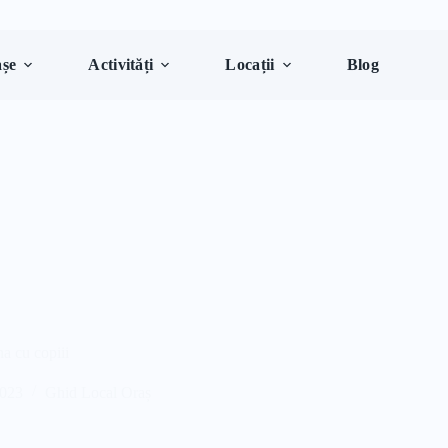
șe
Activități
Locații
Blog
na cu copiii
2023
Ghid Local Oraș