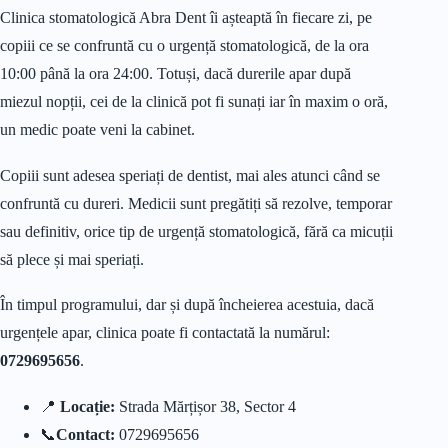
Clinica stomatologică Abra Dent îi așteaptă în fiecare zi, pe
copiii ce se confruntă cu o urgență stomatologică, de la ora
10:00 până la ora 24:00. Totuși, dacă durerile apar după
miezul nopții, cei de la clinică pot fi sunați iar în maxim o oră,
un medic poate veni la cabinet.
Copiii sunt adesea speriați de dentist, mai ales atunci când se
confruntă cu dureri. Medicii sunt pregătiți să rezolve, temporar
sau definitiv, orice tip de urgență stomatologică, fără ca micuții
să plece și mai speriați.
În timpul programului, dar și după încheierea acestuia, dacă
urgențele apar, clinica poate fi contactată la numărul:
0729695656
.
📍
Locație:
Strada Mărțișor 38, Sector 4
📞
Contact:
0729695656