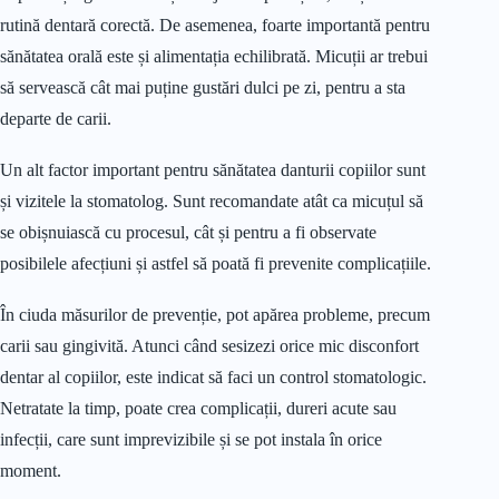
rutină dentară corectă. De asemenea, foarte importantă pentru
sănătatea orală este și alimentația echilibrată. Micuții ar trebui
să servească cât mai puține gustări dulci pe zi, pentru a sta
departe de carii.
Un alt factor important pentru sănătatea danturii copiilor sunt
și vizitele la stomatolog. Sunt recomandate atât ca micuțul să
se obișnuiască cu procesul, cât și pentru a fi observate
posibilele afecțiuni și astfel să poată fi prevenite complicațiile.
În ciuda măsurilor de prevenție, pot apărea probleme, precum
carii sau gingivită. Atunci când sesizezi orice mic disconfort
dentar al copiilor, este indicat să faci un control stomatologic.
Netratate la timp, poate crea complicații, dureri acute sau
infecții, care sunt imprevizibile și se pot instala în orice
moment.