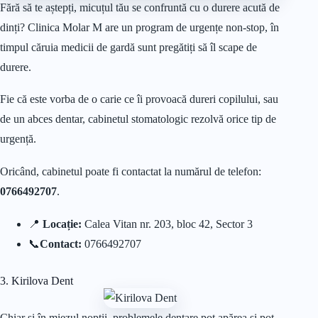
Fără să te aștepți, micuțul tău se confruntă cu o durere acută de
dinți? Clinica Molar M are un program de urgențe non-stop, în
timpul căruia medicii de gardă sunt pregătiți să îl scape de
durere.
Fie că este vorba de o carie ce îi provoacă dureri copilului, sau
de un abces dentar, cabinetul stomatologic rezolvă orice tip de
urgență.
Oricând, cabinetul poate fi contactat la numărul de telefon:
0766492707
.
📍
Locație:
Calea Vitan nr. 203, bloc 42, Sector 3
📞
Contact:
0766492707
3. Kirilova Dent
Chiar și în miezul nopții, problemele dentare pot apărea și pot