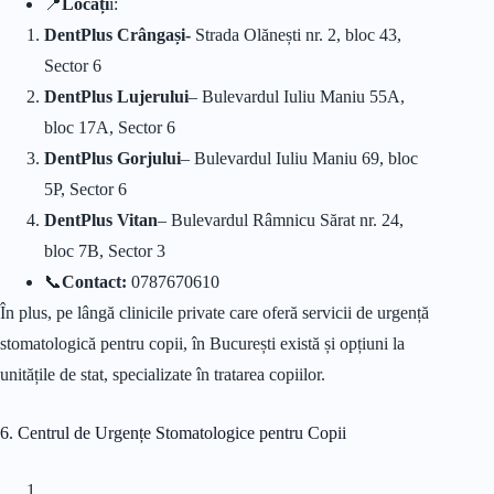
📍
Locați
i:
DentPlus Crângași-
Strada Olănești nr. 2, bloc 43,
Sector 6
DentPlus Lujerului
– Bulevardul Iuliu Maniu 55A,
bloc 17A, Sector 6
DentPlus Gorjului
– Bulevardul Iuliu Maniu 69, bloc
5P, Sector 6
DentPlus Vitan
– Bulevardul Râmnicu Sărat nr. 24,
bloc 7B, Sector 3
📞
Contact:
0787670610
În plus, pe lângă clinicile private care oferă servicii de urgență
stomatologică pentru copii, în București există și opțiuni la
unitățile de stat, specializate în tratarea copiilor.
6. Centrul de Urgențe Stomatologice pentru Copii