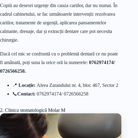
Copiii au deseori urgențe din cauza cariilor, dar nu numai. În
cadrul cabinetului, se fac următoarele intervenții: rezolvarea
cariilor, tratamente de urgență, aplicarea pansamentelor
calmante, drenaje, dar și extracții dentare care pot necesita
chirurgie.
Dacă cel mic se confruntă cu o problemă dentară ce nu poate
fi amânată, poți suna la orice oră la numerele:
0762974174/
0726566258.
📍
Locație:
Aleea Zarandului nr. 4, bloc 467, Sector 2
📞
Contact:
0762974174/ 0726566258
2. Clinica stomatologică Molar M