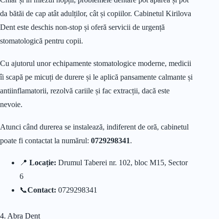
da bătăi de cap atât adulților, cât și copiilor. Cabinetul Kirilova
Dent este deschis non-stop și oferă servicii de urgență
stomatologică pentru copii.
Cu ajutorul unor echipamente stomatologice moderne, medicii
îi scapă pe micuți de durere și le aplică pansamente calmante și
antiinflamatorii, rezolvă cariile și fac extracții, dacă este
nevoie.
Atunci când durerea se instalează, indiferent de oră, cabinetul
poate fi contactat la numărul:
0729298341
.
📍
Locație:
Drumul Taberei nr. 102, bloc M15, Sector
6
📞
Contact:
0729298341
4. Abra Dent