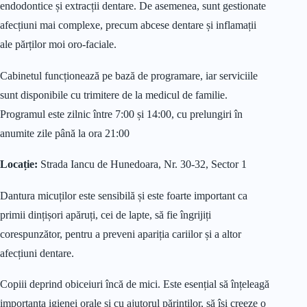
endodontice și extracții dentare. De asemenea, sunt gestionate
afecțiuni mai complexe, precum abcese dentare și inflamații
ale părților moi oro-faciale.
Cabinetul funcționează pe bază de programare, iar serviciile
sunt disponibile cu trimitere de la medicul de familie.
Programul este zilnic între 7:00 și 14:00, cu prelungiri în
anumite zile până la ora 21:00​
Locație:
Strada Iancu de Hunedoara, Nr. 30-32, Sector 1
Dantura micuților este sensibilă și este foarte important ca
primii dințișori apăruți, cei de lapte, să fie îngrijiți
corespunzător, pentru a preveni apariția cariilor și a altor
afecțiuni dentare.
Copiii deprind obiceiuri încă de mici. Este esențial să înțeleagă
importanța igienei orale și cu ajutorul părinților, să își creeze o