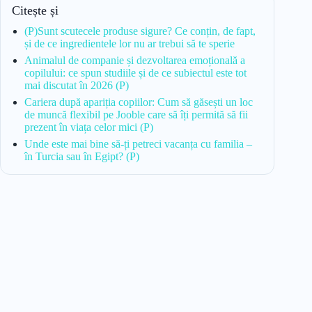
Citește și
(P)Sunt scutecele produse sigure? Ce conțin, de fapt,
și de ce ingredientele lor nu ar trebui să te sperie
Animalul de companie și dezvoltarea emoțională a
copilului: ce spun studiile și de ce subiectul este tot
mai discutat în 2026 (P)
Cariera după apariția copiilor: Cum să găsești un loc
de muncă flexibil pe Jooble care să îți permită să fii
prezent în viața celor mici (P)
Unde este mai bine să-ți petreci vacanța cu familia –
în Turcia sau în Egipt? (P)