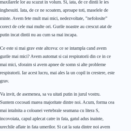
maxilarele lor au scazut in volum. Si, iata, de ce dintii le ies
inghesuiti. Iata, de ce ne scoatem, aproape toti, maselele de
minte. Avem fete mult mai mici, nedezvoltate, ”nefolosite”
corect de cele mai multe ori. Gurile noastre au crescut atat de
putin incat dintii nu au cum sa mai incapa.
Ce este si mai grav este altceva: ce se intampla cand avem
gurile mai mici? Avem automat si cai respiratorii din ce in ce
mai mici, sforaim si avem apnee de somn si alte probleme
respiratorii. Iar acest lucru, mai ales la un copil in crestere, este
grav.
Va invit, de asemenea, sa va uitati putin in jurul vostru.
Suntem cocosati marea majoritate dintre noi. Acum, forma cea
mai intalnita a coloanei vertebrale seamana cu litera S,
incovoiata, capul aplecat catre in fata, gatul adus inainte,
urechile aflate in fata umerilor. Si cat la suta dintre noi avem