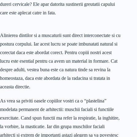
dureri cervicale? Ele apar datorita sustinerii greutatii capului
care este aplecat catre in fata.
Alinierea dintilor si a muscaturii sunt direct interconectate si cu
postura corpului. Iar acest lucru se poate imbunatati natural si
corectat daca este abordat corect. Pentru copiii nostri acest
lucru este esential pentru ca avem un material in formare. Cat
despre adulti, vestea buna este ca natura tinde sa revina la
homeostaza, daca este abordata de la radacina si tratata in
aceasta directie.
As vrea sa priviti oasele copiilor vostri ca o “plastelina”
modelata permanent de arhitectii: muschii faciali si functiile
exercitate. Cand spun functii ma refer la respiratie, la inghitire,
la vorbire, la masticatie. Iar din grupa muschilor faciali
arhitecti si extrem de importanti astazi alegem sa va povestesc