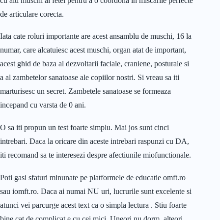
cu alti muschi ai fetei pentru a o coordona in miscarile perfecte
de articulare corecta.
Iata cate roluri importante are acest ansamblu de muschi, 16 la
numar, care alcatuiesc acest muschi, organ atat de important,
acest ghid de baza al dezvoltarii faciale, craniene, posturale si
a al zambetelor sanatoase ale copiilor nostri. Si vreau sa iti
marturisesc un secret. Zambetele sanatoase se formeaza
incepand cu varsta de 0 ani.
O sa iti propun un test foarte simplu. Mai jos sunt cinci
intrebari. Daca la oricare din aceste intrebari raspunzi cu DA,
iti recomand sa te interesezi despre afectiunile miofunctionale.
Poti gasi sfaturi minunate pe platformele de educatie omft.ro
sau iomft.ro. Daca ai numai NU uri, lucrurile sunt excelente si
atunci vei parcurge acest text ca o simpla lectura . Stiu foarte
bine cat de complicat e cu cei mici. Uneori nu dorm, alteori