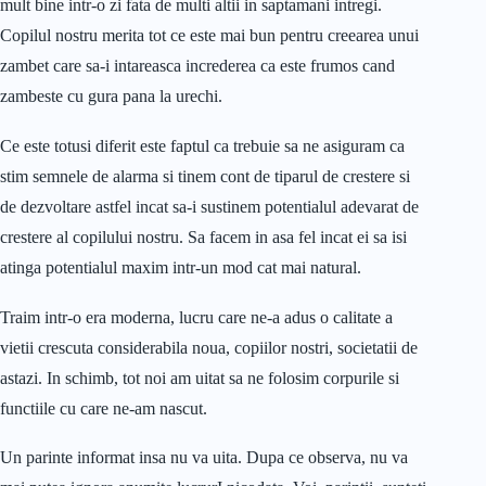
mult bine intr-o zi fata de multi altii in saptamani intregi.
Copilul nostru merita tot ce este mai bun pentru creearea unui
zambet care sa-i intareasca increderea ca este frumos cand
zambeste cu gura pana la urechi.
Ce este totusi diferit este faptul ca trebuie sa ne asiguram ca
stim semnele de alarma si tinem cont de tiparul de crestere si
de dezvoltare astfel incat sa-i sustinem potentialul adevarat de
crestere al copilului nostru. Sa facem in asa fel incat ei sa isi
atinga potentialul maxim intr-un mod cat mai natural.
Traim intr-o era moderna, lucru care ne-a adus o calitate a
vietii crescuta considerabila noua, copiilor nostri, societatii de
astazi. In schimb, tot noi am uitat sa ne folosim corpurile si
functiile cu care ne-am nascut.
Un parinte informat insa nu va uita. Dupa ce observa, nu va