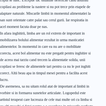
copiii se nasc. Exceptie fac situatiile nefericite cand anumiti
copilasi au probleme la nastere si nu pot trece prin etapele de
alaptare naturale. Miscarile limbii in momentul alimentatiei la
san sunt orientate catre palat sau cerul gurii. Iar respiratia in
acel moment facuta doar pe nas.
In afara inghitirii, limba are un rol extrem de important in
mobilizarea bolului alimentar rezultat in urma masticatiei
alimentelor. In momentul in care ea nu are o mobilitate
corecta, acest bol alimentar nu este pregatit pentru inghitire si
de aceea mai tarziu cand trecem la alimentatie solida, unii
copilasi se feresc de alimentele tari pentru ca nu le pot inghiti
corect. Altii beau apa in timpul mesei pentru a facilita acest
lucru.
De asemenea, sa nu uitam rolul atat de important al limbii in
vorbire si in formarea sunetelor articulate. Logopedul este
artistul terapeut care lucreaza de cele mai multe ori cu limba si