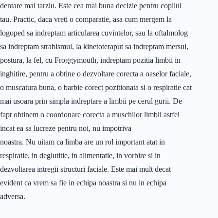
dentare mai tarziu. Este cea mai buna decizie pentru copilul
tau. Practic, daca vreti o comparatie, asa cum mergem la
logoped sa indreptam articularea cuvintelor, sau la oftalmolog
sa indreptam strabismul, la kinetoteraput sa indreptam mersul,
postura, la fel, cu Froggymouth, indreptam pozitia limbii in
inghitire, pentru a obtine o dezvoltare corecta a oaselor faciale,
o muscatura buna, o barbie corect pozitionata si o respiratie cat
mai usoara prin simpla indreptare a limbii pe cerul gurii. De
fapt obtinem o coordonare corecta a muschilor limbii astfel
incat ea sa lucreze pentru noi, nu impotriva
noastra. Nu uitam ca limba are un rol important atat in
respiratie, in deglutitie, in alimentatie, in vorbire si in
dezvoltarea intregii structuri faciale. Este mai mult decat
evident ca vrem sa fie in echipa noastra si nu in echipa
adversa.