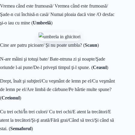
Vremea când este frumoasă/ Vremea când este frumoasă/
Şade-n cui închisă-n casă/ Numai ploaia dacă vine /O desfac
şi-o iau cu mine (
Umbrelă
)
Cine are patru picioare/ Şi nu poate umbla? (
Scaun
)
N-are mâini şi totuşi bate/ Bate-ntruna zi şi noapte/Şade
oriunde l-ai pune/De-l priveşti timpul ţi-l spune. (
Ceasul
)
Drept, înalt şi subţirel/Cu veşmânt de lemn pe el/Cu veşmânt
de lemn pe el/Are limbă de cărbune/Pe hârtie multe spune?
(
Creionul
)
Cu trei ochi/În trei culori/ Cu trei ochi/E atent la trecători/E
atent la trecători/Şi-ţi arată/Fără grai/Când să treci/Şi când să
stai. (
Semaforul
)