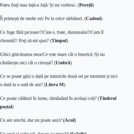
Patru frați stau față-n față/ Și nu vorbesc. (
Pereții
)
Îl primești de multe ori/ Pe la orice sărbători. (
Cadoul
)
Ce fuge fără picioare?/Cine-i, frate, dumnealui?/Cum îl
cheamă?/ Poți să-mi spui? (
Timpul
)
Ghici ghicitoarea mea/Ce este mare cât o biserică /Și nu
cântărește nici cât o cireașă? (
Umbră
)
Ce se poate găsi o dată pe minut/de două ori pe moment și nici
o dată la o sută de ani? (
Litera M
)
Ce poate călători în lume, rămânând în același colț? (
Timbrul
poștal
)
Ce are urechi, dar nu poate auzi?
(Acul)
Ce urcă și coboară, dar nu se mișcă?
(Scările)