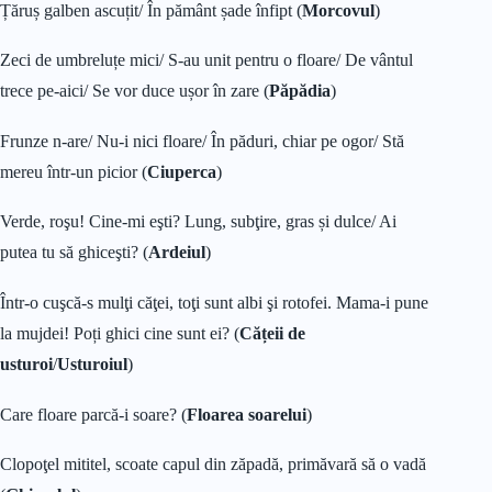
Țăruș galben ascuțit/ În pământ șade înfipt (
Morcovul
)
Zeci de umbreluțe mici/ S-au unit pentru o floare/ De vântul
trece pe-aici/ Se vor duce ușor în zare (
Păpădia
)
Frunze n-are/ Nu-i nici floare/ În păduri, chiar pe ogor/ Stă
mereu într-un picior (
Ciuperca
)
Verde, roşu! Cine-mi eşti? Lung, subţire, gras și dulce/ Ai
putea tu să ghiceşti? (
Ardeiul
)
Într-o cuşcă-s mulţi căţei, toţi sunt albi şi rotofei. Mama-i pune
la mujdei! Poți ghici cine sunt ei? (
Cățeii de
usturoi
/
Usturoiul
)
Care floare parcă-i soare? (
Floarea soarelui
)
Clopoţel mititel, scoate capul din zăpadă, primăvară să o vadă