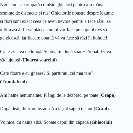
Nimic nu se compară cu niște ghicitori pentru a semăna
semințe de distracție și râs! Ghicitorile noastre despre legume
și flori sunt exact ceea ce aveți nevoie pentru a face râsul să
înflorească! Îți va plăcea cum îl vor face pe copilul dvs să
gândească, iar fiecare poantă vă va face să râzi în hohote!
Cât e ziua ea de lungă/ Se învârte după soare/ Probabil vrea
să-l ajungă (
Floarea soarelui
)
Care floare e cu gheare? Și parfumul cel mai tare?
(
Trandafirul
)
Am haine nenumărate/ Plângi de le dezbraci pe toate (
Ceapa
)
După deal, dintr-un tezaur/ Au țâșnit săgeți de aur (
Grâul
)
Voinicel cu haină albă/ Scoate capul din zăpadă (
Ghiocelul
)