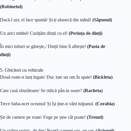
(Robinetul)
Dacă-l uzi, el face spumă/ Și-ți alunecă din mână!
(Săpunul)
Un arici mititel/ Curățăm dinții cu el!
(Periuța de dinți)
În mici tuburi se găsește,/ Dinții bine îi albește!
(Pasta de
dinți)
5. Ghicitori cu vehicule
Două roate-n lanț legate/ Duc iute un om în spate!
(Bicicleta)
Care casă zburătoare/ Se ridică pân-la soare?
(Racheta)
Trece baba-ncet oceanul/ Și își ține-n vânt tulpanul.
(Corabia)
Șir de camere pe roate/ Fuge pe șine cât poate!
(Trenul)
Un vultur voinic, de fier/ Poartă oameni sus, pe cer.
(Avionul)