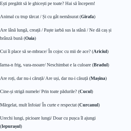
Ești pregătit să le ghicești pe toate? Hai să începem!
Animal cu trup tărcat / Și cu gât nemăsurat (
Girafa
)
Are lână lungă, creață / Paște iarbă sus la stână / Ne dă caș și
brânză bună (
Oaia
)
Cui îi place să se-mbrace/ În cojoc cu mii de ace? (
Ariciul
)
Iarna-n frig, vara-nsoare/ Neschimbat e la culoare (
Bradul
)
Are roți, dar nu-i căruță/ Are uși, dar nu-i căsuță (
Mașina
)
Cine-și strigă numele/ Prin toate pădurile? (
Cucul
)
Mărgelat, mult înfoiat/ În curte e respectat (
Curcanul
)
Urechi lungi, picioare lungi/ Doar cu pușca îl ajungi
(
Iepurașul
)