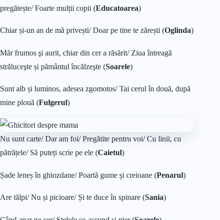
pregătește/ Foarte mulții copii (
Educatoarea
)
Chiar și-un an de mă privești/ Doar pe tine te zărești (
Oglinda
)
Măr frumos şi aurit, chiar din cer a răsărit/ Ziua întreagă
străluceşte și pământul încălzeşte (
Soarele
)
Sunt alb și luminos, adesea zgomotos/ Tai cerul în două, după
mine plouă (
Fulgerul
)
Nu sunt carte/ Dar am foi/ Pregătite pentru voi/ Cu linii, cu
pătrățele/ Să puteți scrie pe ele (
Caietul
)
Șade leneș în ghiozdane/ Poartă gume și creioane (
Penarul
)
Are tălpi/ Nu și picioare/ Și te duce în spinare (
Sania
)
Când apar pe cer/ Stelele se-ascund și pier (
Soarele
)