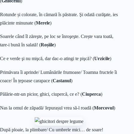
(
Ghiocelul
)
Rotunde și colorate, în cămară îs păstrate. Şi odată curăţate, ies
plăcinte minunate (
Merele
)
Soarele când îl zăreşte, pe loc se înroşeşte. Crește vara toată,
tare-i bună în salată! (
Roșiile
)
Ce e verde şi nu mişcă, dar dac-o atingi te pişcă? (
Urzicile
)
Primăvara îi aprinde/ Lumânările frumoase/ Toamna fructele îi
coace/ În țepoase carapace (
Castanul
)
Pălărie-ntr-un picior, ghici, ciupercă, ce e? (
Ciuperca
)
Nas la omul de zăpadă/ Iepurașul vrea să-l roadă (
Morcovul
)
După ploaie, la plimbare/ Cu umbrele mici… de soare!