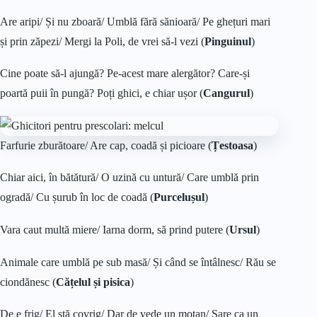
Are aripi/ Și nu zboară/ Umblă fără sănioară/ Pe ghețuri mari
și prin zăpezi/ Mergi la Poli, de vrei să-l vezi (
Pinguinul
)
Cine poate să-l ajungă? Pe-acest mare alergător? Care-și
poartă puii în pungă? Poți ghici, e chiar ușor (
Cangurul
)
Farfurie zburătoare/ Are cap, coadă și picioare (
Țestoasa
)
Chiar aici, în bătătură/ O uzină cu untură/ Care umblă prin
ogradă/ Cu șurub în loc de coadă (
Purcelușul
)
Vara caut multă miere/ Iarna dorm, să prind putere (
Ursul
)
Animale care umblă pe sub masă/ Și când se întâlnesc/ Rău se
ciondănesc (
Cățelul și pisica
)
De e frig/ El stă covrig/ Dar de vede un motan/ Sare ca un