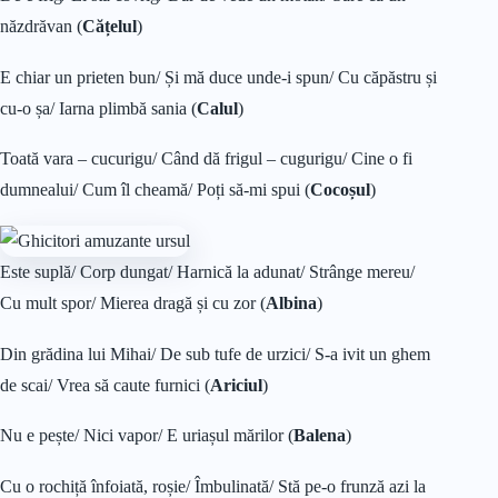
năzdrăvan (
Cățelul
)
E chiar un prieten bun/ Și mă duce unde-i spun/ Cu căpăstru și
cu-o șa/ Iarna plimbă sania (
Calul
)
Toată vara – cucurigu/ Când dă frigul – cugurigu/ Cine o fi
dumnealui/ Cum îl cheamă/ Poți să-mi spui (
Cocoșul
)
Este suplă/ Corp dungat/ Harnică la adunat/ Strânge mereu/
Cu mult spor/ Mierea dragă și cu zor (
Albina
)
Din grădina lui Mihai/ De sub tufe de urzici/ S-a ivit un ghem
de scai/ Vrea să caute furnici (
Ariciul
)
Nu e pește/ Nici vapor/ E uriașul mărilor (
Balena
)
Cu o rochiță înfoiată, roșie/ Îmbulinată/ Stă pe-o frunză azi la