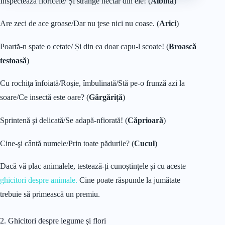
Inspectează floricele/ Și strânge nectar din ele! (
Albină
)
Are zeci de ace groase/Dar nu ţese nici nu coase. (
Arici
)
Poartă-n spate o cetate/ Și din ea doar capu-l scoate! (
Broască
testoasă
)
Cu rochiţa înfoiată/Roşie, îmbulinată/Stă pe-o frunză azi la
soare/Ce insectă este oare? (
Gărgăriță
)
Sprintenă şi delicată/Se adapă-nfiorată! (
Căprioară
)
Cine-şi cântă numele/Prin toate pădurile? (
Cucul
)
Dacă vă plac animalele, testează-ți cunoștințele și cu aceste
ghicitori despre animale.
Cine poate răspunde la jumătate
trebuie să primească un premiu.
2. Ghicitori despre legume și flori