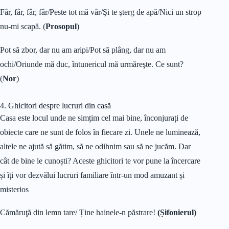
Fâr, fâr, fâr, fâr/Peste tot mă vâr/Şi te şterg de apă/Nici un strop
nu-mi scapă. (
Prosopul
)
Pot să zbor, dar nu am aripi/Pot să plâng, dar nu am
ochi/Oriunde mă duc, întunericul mă urmăreşte. Ce sunt?
(
Nor
)
4. Ghicitori despre lucruri din casă
Casa este locul unde ne simțim cel mai bine, înconjurați de
obiecte care ne sunt de folos în fiecare zi. Unele ne luminează,
altele ne ajută să gătim, să ne odihnim sau să ne jucăm. Dar
cât de bine le cunoști? Aceste ghicitori te vor pune la încercare
și îți vor dezvălui lucruri familiare într-un mod amuzant și
misterios
Cămăruţă din lemn tare/ Ține hainele-n păstrare!
(Șifonierul)