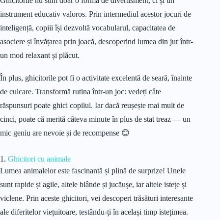
Ghicitorile nu sunt doar o formă de divertisment, ci și un
instrument educativ valoros. Prin intermediul acestor jocuri de
inteligență, copiii își dezvoltă vocabularul, capacitatea de
asociere și învățarea prin joacă, descoperind lumea din jur într-
un mod relaxant și plăcut.
În plus, ghicitorile pot fi o activitate excelentă de seară, înainte
de culcare. Transformă rutina într-un joc: vedeți câte
răspunsuri poate ghici copilul. Iar dacă reușește mai mult de
cinci, poate că merită câteva minute în plus de stat treaz — un
mic geniu are nevoie și de recompense 😊
1.
Ghicitori cu animale
Lumea animalelor este fascinantă și plină de surprize! Unele
sunt rapide și agile, altele blânde și jucăușe, iar altele istețe și
viclene. Prin aceste ghicitori, vei descoperi trăsături interesante
ale diferitelor viețuitoare, testându-ți în același timp istețimea.