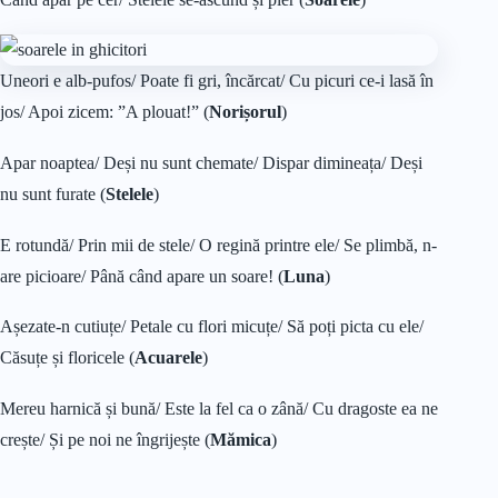
Uneori e alb-pufos/ Poate fi gri, încărcat/ Cu picuri ce-i lasă în
jos/ Apoi zicem: ”A plouat!” (
Norișorul
)
Apar noaptea/ Deși nu sunt chemate/ Dispar dimineața/ Deși
nu sunt furate (
Stelele
)
E rotundă/ Prin mii de stele/ O regină printre ele/ Se plimbă, n-
are picioare/ Până când apare un soare! (
Luna
)
Așezate-n cutiuțe/ Petale cu flori micuțe/ Să poți picta cu ele/
Căsuțe și floricele (
Acuarele
)
Mereu harnică și bună/ Este la fel ca o zână/ Cu dragoste ea ne
crește/ Și pe noi ne îngrijește (
Mămica
)