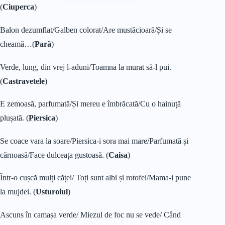
(
Ciuperca
)
Balon dezumflat/Galben colorat/Are mustăcioară/Și se
cheamă…(
Pară
)
Verde, lung, din vrej l-aduni/Toamna la murat să-l pui.
(
Castravetele
)
E zemoasă, parfumată/Și mereu e îmbrăcată/Cu o hainuță
plușată. (
Piersica
)
Se coace vara la soare/Piersica-i sora mai mare/Parfumată și
cărnoasă/Face dulceața gustoasă. (
Caisa
)
Într-o cușcă mulți căței/ Toți sunt albi și rotofei/Mama-i pune
la mujdei. (
Usturoiul
)
Ascuns în camașa verde/ Miezul de foc nu se vede/ Când