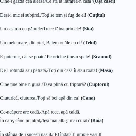
Cine-i gazda cea aleasă/Ce stă la intrarea-n casă?
(Ușa casei)
Deși-i mic și subțirel,/Toți se tem și fug de el!
(Cuțitul)
Un castron cu găurele/Trece făina prin ele!
(Sita)
Un melc mare, din oțel, Batem ouăle cu el!
(Telul)
E puternic, cât se poate/ Pe oricine ține-n spate!
(Scaunul)
De-i rotundă sau pătrată,/Toți din casă îi stau roată!
(Masa)
Cine ține bine-n gură /Tava plină cu friptură?
(Cuptorul)
Ciuturică, ciuturea,/Poți să bei apă din ea!
(Cana)
Ce-ncăpere are cadă,/Apă rece, apă caldă,
În care, când ai intrat,/Ieși mai alb și mai curat?
(Baia)
În stânga de-i sucești nasul,/ El îndată-ți umple vasul!