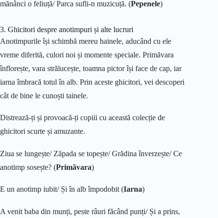
mănânci o feliuță/ Parca sufli-n muzicuță. (
Pepenele
)
3. Ghicitori despre anotimpuri și alte lucruri
Anotimpurile își schimbă mereu hainele, aducând cu ele
vreme diferită, culori noi și momente speciale. Primăvara
înflorește, vara strălucește, toamna pictor își face de cap, iar
iarna îmbracă totul în alb. Prin aceste ghicitori, vei descoperi
cât de bine le cunoști tainele.
Distrează-ți și provoacă-ți copiii cu această colecție de
ghicitori scurte și amuzante.
Ziua se lungește/ Zăpada se topește/ Grădina înverzește/ Ce
anotimp sosește? (
Primăvara
)
E un anotimp iubit/ Și în alb împodobit (
Iarna
)
A venit baba din munți, peste râuri făcând punți/ Și a prins,