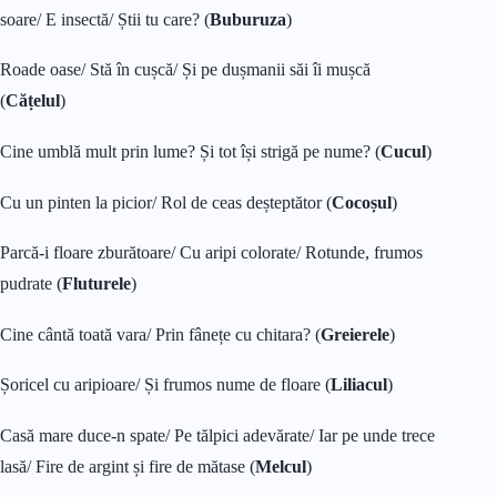
soare/ E insectă/ Știi tu care? (
Buburuza
)
Roade oase/ Stă în cușcă/ Și pe dușmanii săi îi mușcă
(
Cățelul
)
Cine umblă mult prin lume? Și tot își strigă pe nume? (
Cucul
)
Cu un pinten la picior/ Rol de ceas deșteptător (
Cocoșul
)
Parcă-i floare zburătoare/ Cu aripi colorate/ Rotunde, frumos
pudrate (
Fluturele
)
Cine cântă toată vara/ Prin fânețe cu chitara? (
Greierele
)
Șoricel cu aripioare/ Și frumos nume de floare (
Liliacul
)
Casă mare duce-n spate/ Pe tălpici adevărate/ Iar pe unde trece
lasă/ Fire de argint și fire de mătase (
Melcul
)