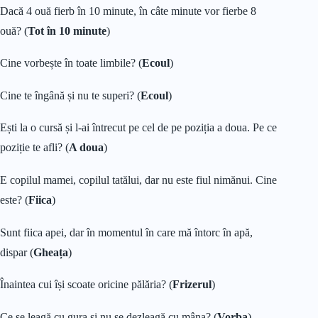
Dacă 4 ouă fierb în 10 minute, în câte minute vor fierbe 8
ouă? (
Tot în 10 minute
)
Cine vorbește în toate limbile? (
Ecoul
)
Cine te îngână și nu te superi? (
Ecoul
)
Ești la o cursă și l-ai întrecut pe cel de pe poziția a doua. Pe ce
poziție te afli? (
A doua
)
E copilul mamei, copilul tatălui, dar nu este fiul nimănui. Cine
este? (
Fiica
)
Sunt fiica apei, dar în momentul în care mă întorc în apă,
dispar (
Gheața
)
Înaintea cui își scoate oricine pălăria? (
Frizerul
)
Ce se leagă cu gura și nu se dezleagă cu mâna? (
Vorba
)