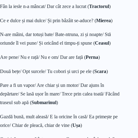
Fân la iesle n-a mâncat/ Dar cât zece a lucrat (
Tractorul
)
Ce e dulce și mai dulce/ Și prin bâzâit se-aduce? (
Mierea
)
N-are mâini, dar totuși bate/ Bate-ntruna, zi și noapte/ Stă
oriunde îl vei pune/ Și oricând el timpu-ți spune (
Ceasul
)
Are pene/ Nu e rață/ Nu e om/ Dar are față (
Perna
)
Două bețe/ Opt surcele/ Tu cobori și urci pe ele (
Scara
)
Pare a fi un vapor/ Are chiar și un motor/ Dar ajuns în
depărtare/ Se lasă ușor în mare/ Trece prin calea toată/ Făcând
traseul sub apă (
Submarinul
)
Gazdă bună, mult aleasă/ E la oricine în casă/ Ea primește pe
orice/ Chiar de pleacă, chiar de vine (
Ușa
)