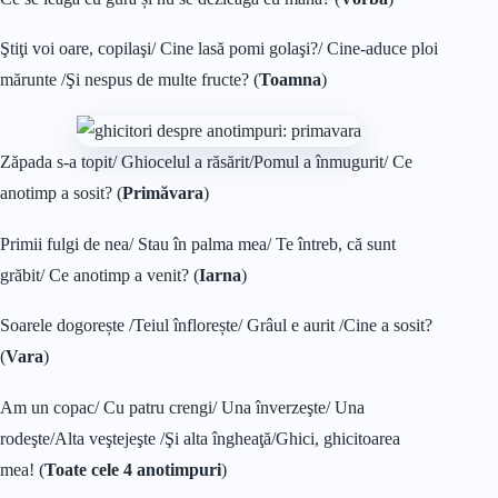
Ştiţi voi oare, copilaşi/ Cine lasă pomi golaşi?/ Cine-aduce ploi
mărunte /Şi nespus de multe fructe? (
Toamna
)
Zăpada s-a topit/ Ghiocelul a răsărit/Pomul a înmugurit/ Ce
anotimp a sosit? (
Primăvara
)
Primii fulgi de nea/ Stau în palma mea/ Te întreb, că sunt
grăbit/ Ce anotimp a venit? (
Iarna
)
Soarele dogorește /Teiul înflorește/ Grâul e aurit /Cine a sosit?
(
Vara
)
Am un copac/ Cu patru crengi/ Una înverzeşte/ Una
rodeşte/Alta veştejeşte /Şi alta îngheaţă/Ghici, ghicitoarea
mea! (
Toate cele 4 anotimpuri
)