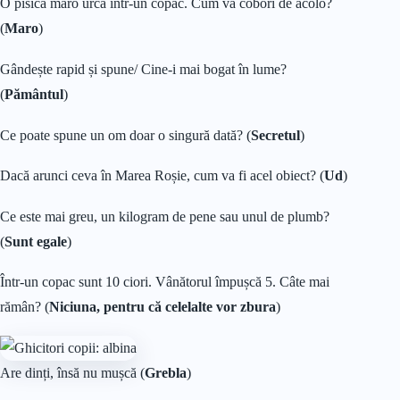
O pisică maro urcă într-un copac. Cum va coborî de acolo?
(
Maro
)
Gândește rapid și spune/ Cine-i mai bogat în lume?
(
Pământul
)
Ce poate spune un om doar o singură dată? (
Secretul
)
Dacă arunci ceva în Marea Roșie, cum va fi acel obiect? (
Ud
)
Ce este mai greu, un kilogram de pene sau unul de plumb?
(
Sunt egale
)
Într-un copac sunt 10 ciori. Vânătorul împușcă 5. Câte mai
rămân? (
Niciuna, pentru că celelalte vor zbura
)
Are dinți, însă nu mușcă (
Grebla
)