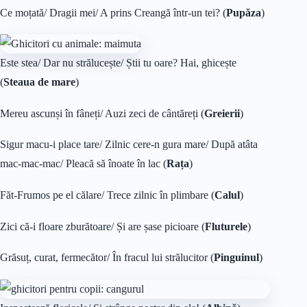
Ce moțată/ Dragii mei/ A prins Creangă într-un tei? (
Pupăza
)
Este stea/ Dar nu strălucește/ Știi tu oare? Hai, ghicește
(
Steaua de mare
)
Mereu ascunși în fâneți/ Auzi zeci de cântăreți (
Greierii
)
Sigur macu-i place tare/ Zilnic cere-n gura mare/ După atâta
mac-mac-mac/ Pleacă să înoate în lac (
Rața
)
Făt-Frumos pe el călare/ Trece zilnic în plimbare (
Calul
)
Zici că-i floare zburătoare/ Și are șase picioare (
Fluturele
)
Grăsuț, curat, fermecător/ În fracul lui strălucitor (
Pinguinul
)