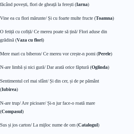
făcând povești, flori de gheață la ferești (
Iarna
)
Vine ea cu flori mărunte/ Și cu foarte multe fructe (
Toamna
)
O fetiță cu cofiță/ Ce mereu poate să țină/ Flori aduse din
grădină (
Vaza cu flori
)
Mere mari cu biberon/ Ce mereu vor crește-n pomi (
Perele
)
N-are limbă și nici gură/ Dar arată orice făptură (
Oglinda
)
Sentimentul cel mai sfânt/ Și din cer, și de pe pământ
(
Iubirea
)
N-are trup/ Are picioare/ Și-n jur face-o roată mare
(
Compasul
)
Sus și jos carton/ La mijloc nume de om (
Catalogul
)