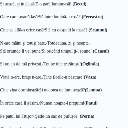
Și acasă, și în clasă/E o pară luminoasă!
(Becul)
Oare care poartă lasă/Să intre lumină-n casă?
(Fereastra)
Cine se află-n orice casă/Stă cu oaspeții la masă?
(Scaunul)
N-are mâini și totuși bate,/Totdeauna, zi și noapte,
Stă oriunde îl vei pune/Și oricând timpul ți-l spune!
(Ceasul)
Și un an de mă privești,/Tot pe tine te zărești!
(Oglinda)
Viață n-are, brațe n-are,/Ține florile-n păstrare!
(Vaza)
Cine ziua dormitează/Și noaptea ne luminează?
(Lampa)
În orice casă îl găsim,/Numai noapte-l prețuim!
(Patul)
Pe patul lui Titișor/ Șade-un sac de pufușor!
(Perna)