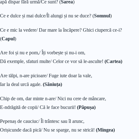
apă dispar fără urmă/Ce sunt? (
Sarea
)
Ce e dulce și mai dulce/Îl alungi și nu se duce? (
Somnul
)
Ce e mic la vedere/ Dar mare la încăpere? Ghici ciupercă ce-i?
(
Capul
)
Are foi și nu e pom,/ Îți vorbește și nu-i om,
Dă exemple, sfaturi multe/ Celor ce vor să le-asculte!
(Cartea)
Are tălpi, n-are picioare/ Fuge iute doar la vale,
Iar la deal urcă agale.
(Săniuța)
Chip de om, dar minte n-are/ Nici nu cere de mâncare,
E-ndrăgită de copii/ Că le face bucurii!
(Păpușa)
Pepenaș de cauciuc/ Îl trântesc sau îl arunc,
Orișicunde dacă pică/ Nu se sparge, nu se strică!
(Mingea)