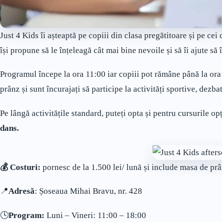
Just 4 Kids îi așteaptă pe copiii din clasa pregătitoare și pe cei
își propune să le înțeleagă cât mai bine nevoile și să îi ajute să î
Programul începe la ora 11:00 iar copiii pot rămâne până la ora 
prânz și sunt încurajați să participe la activități sportive, dezbat
Pe lângă activitățile standard, puteți opta și pentru cursurile op
dans.
💰 Costuri:
pornesc de la 1.500 lei/ lună și include masa de prân
📍
Adresă
: Șoseaua Mihai Bravu, nr. 428
🕓
Program:
Luni – Vineri: 11:00 – 18:00