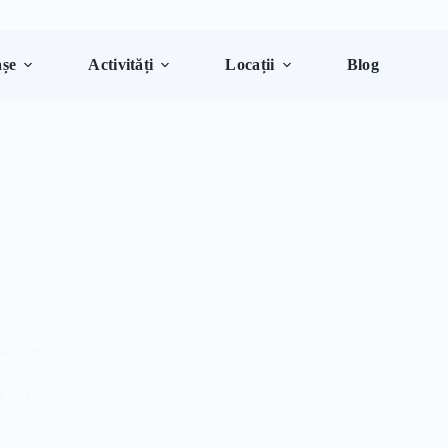
șe
Activități
Locații
Blog
Sectorul 3
4
Educație Școală