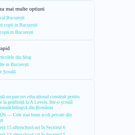
za mai multe optiuni
cal București
ti copii in București
 copii in București
rapid
rticolele din blog
te in București
e Școală
i
tă un parcurs educațional construit pentru
de la grădiniță la A Levels, într-o școală
țională bilingvă din România
26 — Cele mai bune școli private din
ti
ră 15 afterschool-uri în Sectorul 6
ră 13 afterschool-uri în Sectorul 5