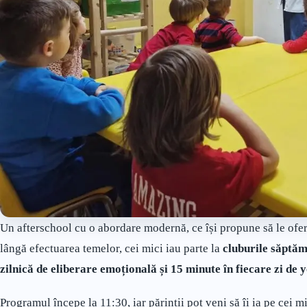
Un afterschool cu o abordare modernă, ce își propune să le ofer
lângă efectuarea temelor, cei mici iau parte la
cluburile săptăm
zilnică de eliberare emoțională și 15 minute în fiecare zi de 
Programul începe la 11:30, iar părinții pot veni să îi ia pe cei 