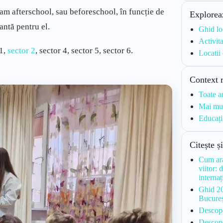
ram afterschool, sau beforeschool, în funcție de
Explorea
antă pentru el.
Ghid lo
Activita
 1,
sector 2
, sector 4, sector 5, sector 6.
Locatii
Context 
Toate a
Mai mul
Educați
Citește ș
Cum ara
viitor: 
interna
Ghid 20
Bucureș
Descope
Descope