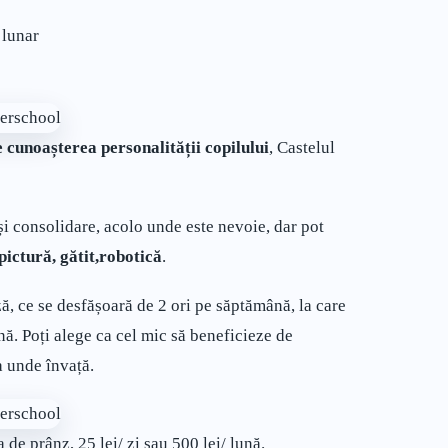
 lunar
 cunoașterea personalității copilului
, Castelul
și consolidare, acolo unde este nevoie, dar pot
pictură, gătit,robotică
.
ză, ce se desfășoară de 2 ori pe săptămână, la care
nă. Poți alege ca cel mic să beneficieze de
a unde învață.
 de prânz, 25 lei/ zi sau 500 lei/ lună.