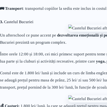
🚌 Transport
: transportul copiilor la sediu este inclus in costul
3.
Castelul Bucuriei
Un afterschool ce pune accent pe
dezvoltarea emoțională și pe
Bucuriei prezintă un program complex.
Între orele 12:00 și 18:00, cei mici primesc suport pentru teme 
lua parte și la cluburi și activități recreative, printre care
yoga, 
Costul este de 1.800 lei/ lună și include un curs de limba engle
se adaugă prețul pentru masa de prânz, 25 lei/ zi sau 500 lei/ lu
transport, prețul pornind de la 300 lei/ lună, în funcție de școal
💰 Costuri:
1.800 lei/ lună, la care se adaugă prețul pentru masa