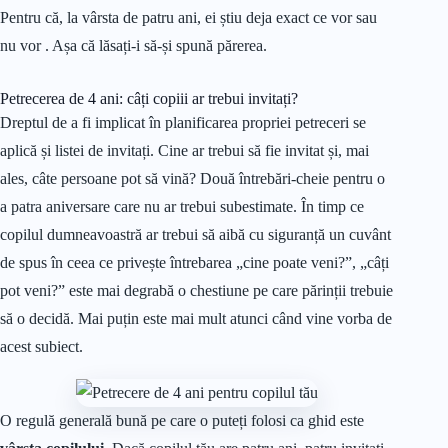
Pentru că, la vârsta de patru ani, ei știu deja exact ce vor sau
nu vor . Așa că lăsați-i să-și spună părerea.
Petrecerea de 4 ani: câți copiii ar trebui invitați?
Dreptul de a fi implicat în planificarea propriei petreceri se
aplică și listei de invitați. Cine ar trebui să fie invitat și, mai
ales, câte persoane pot să vină? Două întrebări-cheie pentru o
a patra aniversare care nu ar trebui subestimate. În timp ce
copilul dumneavoastră ar trebui să aibă cu siguranță un cuvânt
de spus în ceea ce privește întrebarea „cine poate veni?”, „câți
pot veni?” este mai degrabă o chestiune pe care părinții trebuie
să o decidă. Mai puțin este mai mult atunci când vine vorba de
acest subiect.
O regulă generală bună pe care o puteți folosi ca ghid este