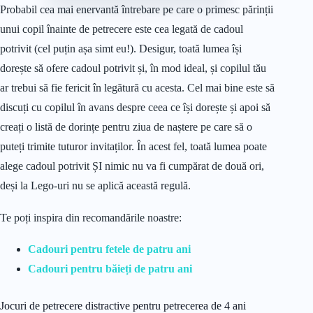
Probabil cea mai enervantă întrebare pe care o primesc părinții
unui copil înainte de petrecere este cea legată de cadoul
potrivit (cel puțin așa simt eu!). Desigur, toată lumea își
dorește să ofere cadoul potrivit și, în mod ideal, și copilul tău
ar trebui să fie fericit în legătură cu acesta. Cel mai bine este să
discuți cu copilul în avans despre ceea ce își dorește și apoi să
creați o listă de dorințe pentru ziua de naștere pe care să o
puteți trimite tuturor invitaților. În acest fel, toată lumea poate
alege cadoul potrivit ȘI nimic nu va fi cumpărat de două ori,
deși la Lego-uri nu se aplică această regulă.
Te poți inspira din recomandările noastre:
Cadouri pentru fetele de patru ani
Cadouri pentru băieți de patru ani
Jocuri de petrecere distractive pentru petrecerea de 4 ani