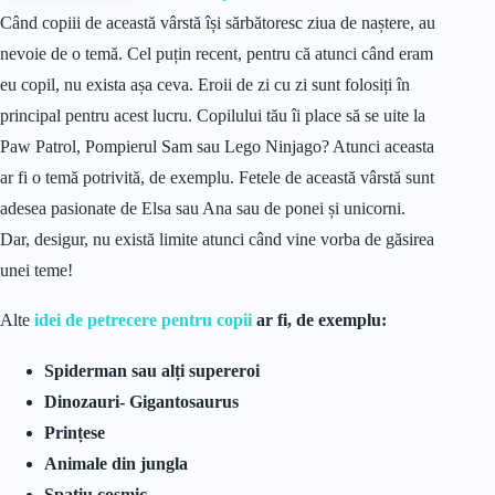
Când copiii de această vârstă își sărbătoresc ziua de naștere, au
nevoie de o temă. Cel puțin recent, pentru că atunci când eram
eu copil, nu exista așa ceva. Eroii de zi cu zi sunt folosiți în
principal pentru acest lucru. Copilului tău îi place să se uite la
Paw Patrol, Pompierul Sam sau Lego Ninjago? Atunci aceasta
ar fi o temă potrivită, de exemplu. Fetele de această vârstă sunt
adesea pasionate de Elsa sau Ana sau de ponei și unicorni.
Dar, desigur, nu există limite atunci când vine vorba de găsirea
unei teme!
Alte
idei de petrecere pentru copii
ar fi, de exemplu:
Spiderman sau alți supereroi
Dinozauri- Gigantosaurus
Prințese
Animale din jungla
Spațiu cosmic