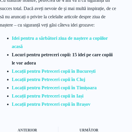
Cu sfaturile noastre, petrecrea de 4 ani va fi cu siguranță un
succes total. Dacă aveți nevoie de și mai multă inspirație, de ce
să nu aruncați o privire la celelalte articole despre ziua de
naștere – cu siguranță veți găsi câteva idei grozave:
Idei pentru a sărbători ziua de naștere a copiilor
acasă
Locuri pentru petreceri copii: 15 idei pe care copiii
le vor adora
Locații pentru
Petreceri copii în București
Locații pentru
Petreceri copii în Cluj
Locații pentru
Petreceri copii în Timișoara
Locații pentru
Petreceri copii în Iași
Locații pentru
Petreceri copii în Brașov
ANTERIOR
URMĂTOR