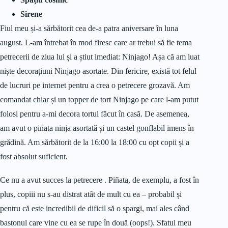
Sirene
Fiul meu și-a sărbătorit cea de-a patra aniversare în luna
august. L-am întrebat în mod firesc care ar trebui să fie tema
petrecerii de ziua lui și a știut imediat: Ninjago! Așa că am luat
niște decorațiuni Ninjago asortate. Din fericire, există tot felul
de lucruri pe internet pentru a crea o petrecere grozavă. Am
comandat chiar și un topper de tort Ninjago pe care l-am putut
folosi pentru a-mi decora tortul făcut în casă. De asemenea,
am avut o pińata ninja asortată și un castel gonflabil imens în
grădină. Am sărbătorit de la 16:00 la 18:00 cu opt copii și a
fost absolut suficient.
Ce nu a avut succes la petrecere . Piñata, de exemplu, a fost în
plus, copiii nu s-au distrat atât de mult cu ea – probabil și
pentru că este incredibil de dificil să o spargi, mai ales când
bastonul care vine cu ea se rupe în două (oops!). Sfatul meu