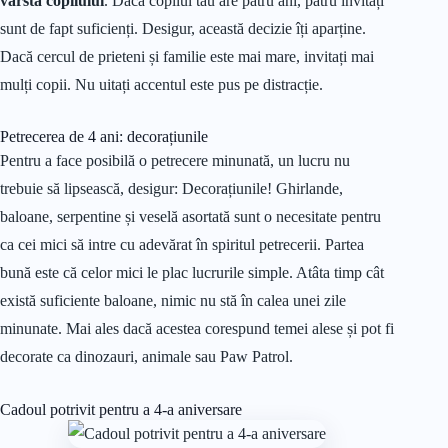
vârsta copilului
. Dacă copilul tău are patru ani, patru invitați
sunt de fapt suficienți. Desigur, această decizie îți aparține.
Dacă cercul de prieteni și familie este mai mare, invitați mai
mulți copii. Nu uitați accentul este pus pe distracție.
Petrecerea de 4 ani: decorațiunile
Pentru a face posibilă o petrecere minunată, un lucru nu
trebuie să lipsească, desigur: Decorațiunile! Ghirlande,
baloane, serpentine și veselă asortată sunt o necesitate pentru
ca cei mici să intre cu adevărat în spiritul petrecerii. Partea
bună este că celor mici le plac lucrurile simple. Atâta timp cât
există suficiente baloane, nimic nu stă în calea unei zile
minunate. Mai ales dacă acestea corespund temei alese și pot fi
decorate ca dinozauri, animale sau Paw Patrol.
Cadoul potrivit pentru a 4-a aniversare