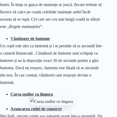
fustei. În timp ce gașca de maimuțe se joacă, fiecare trebuie să
încerce să calce pe coada celeilalte maimuțe astfel încât
aceasta să se rupă. Cel care are cea mai lungă coadă la sfârșit
este „Regele maimuțelor”.
Vânătoare de fantome
Un copil este ales ca fantomă și i se permite să se ascundă într-
o cameră întunecată . Căutătorii de fantome sunt echipați cu
lanterne și au la dispoziție exact 30 de secunde pentru a găsi
fantoma. Dacă nu reușesc, fantoma este lăsată să se ascundă
din nou. În caz contrar, vânătorul care reușește devine o
fantomă.
Cursa ouălor cu lingura
Aruncarea cutiei de conserve
Mai întâi, stivuiți cutiile sau paharele goale într-o piramidă. De