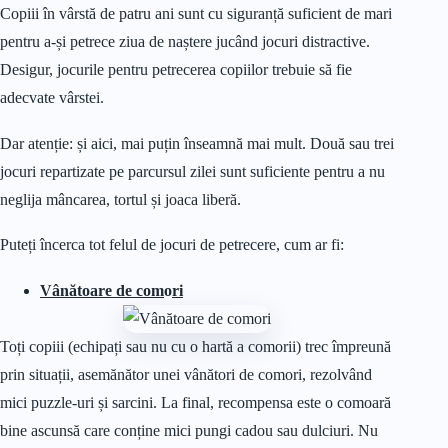
Copiii în vârstă de patru ani sunt cu siguranță suficient de mari
pentru a-și petrece ziua de naștere jucând jocuri distractive.
Desigur, jocurile pentru petrecerea copiilor trebuie să fie
adecvate vârstei.
Dar atenție: și aici, mai puțin înseamnă mai mult. Două sau trei
jocuri repartizate pe parcursul zilei sunt suficiente pentru a nu
neglija mâncarea, tortul și joaca liberă.
Puteți încerca tot felul de jocuri de petrecere, cum ar fi:
Vânătoare de com
o
ri
Toți copiii (echipați sau nu cu o hartă a comorii) trec împreună
prin situații, asemănător unei vânători de comori, rezolvând
mici puzzle-uri și sarcini. La final, recompensa este o comoară
bine ascunsă care conține mici pungi cadou sau dulciuri. Nu