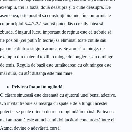
exemplu, trei la bază, două deasupra și o cutie deasupra. De
asemenea, este posibil să construiți piramida în conformitate
cu principiul 5-4-3-2-1 sau vă puteți lăsa creativitatea să
zburde. Singurul lucru important de reținut este că trebuie să
fie posibil (cel puțin în teorie) să eliminați toate cutiile sau
paharele dintr-o singură aruncare. Se aruncă o minge, de
exemplu din material textil, o minge de jonglerie sau o minge
de tenis. Regula de bază este următoarea: cu cât mingea este
mai dură, cu atât distanța este mai mare.
Privirea înapoi în oglindă
O cărare sinuoasă este desenată cu ajutorul unei benzi adezive.
Un invitat trebuie să meargă cu spatele de-a lungul acestei
poteci – se poate orienta doar cu o oglindă în mână. Partea cea
mai amuzantă este atunci când doi jucători concurează între ei.
Atunci devine o adevărată cursă.