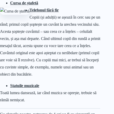
Cursa de ștafetă
Telefonul fără fir
Copiii (și adulții) se așează în cerc sau pe un
rând; primul copil șoptește un cuvânt la urechea vecinului său.
Acesta șoptește cuvântul – sau ceea ce a înțeles – celuilalt
vecin, și așa mai departe. Când ultimul copil din rundă a primit
mesajul tăcut, acesta spune cu voce tare ceea ce a înțeles.
Cuvântul original este apoi așteptat cu nerăbdare (primul copil
are voie să îl rezolve). Cu copiii mai mici, ar trebui să începeți
cu cuvinte simple, de exemplu, numele unui animal sau un
obiect din bucătărie.
Statuile muzicale
Toată lumea dansează, iar când muzica se oprește, trebuie să
rămâi nemișcat.