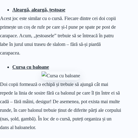
Aleargă, aleargă, țestoase
Acest joc este similar cu o cursă. Fiecare dintre cei doi copii
primește un coș de rufe pe care și-l pune pe spate pe post de
carapace. Acum, „țestoasele” trebuie să se întreacă în patru
labe în jurul unui traseu de slalom – fără să-și piardă
carapacea.
Cursa cu baloane
Doi copii formează o echipă și trebuie să ajungă cât mai
repede la linia de sosire fără ca balonul pe care îl țin între ei să
cadă – fără mâini, desigur! De asemenea, pot exista mai multe
runde, în care balonul trebuie ținut de diferite părți ale corpului
(nas, șold, gambă). În loc de o cursă, puteți organiza și un
dans al baloanelor.