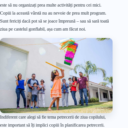
este să nu organizați prea multe activități pentru cei mici.
Copiii la această vârstă nu au nevoie de prea mult program.
Sunt fericiți dacă pot să se joace împreună – sau să sară toată
ziua pe castelul gonflabil, așa cum am făcut noi.
Indiferent care alegi să fie tema petrecerii de ziua copilului,
este important să îți implici copiii în planificarea petrecerii.