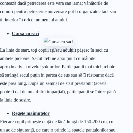
contează dacă petrecerea este vara sau iarna: vânătorile de
comori pentru petrecerile aniversare pot fi organizate afară sau
în interior în orice moment al anului.
Cursa cu saci
La linia de start, toți copiii (și/sau adulții) pășesc în saci cu
ambele picioare. Sacul trebuie apoi ținut cu mâinile
aproximativ la nivelul șoldurilor. Participanții mai mici trebuie
să strângă sacul puțin în partea de sus sau să îl răstoarne dacă
este prea lung. După un semnal de start prestabilit (acesta
poate fi dat de un arbitru imparțial), participanții se întrec până
la linia de sosire.
Regele maimuțelor
Fiecare copil primește o ață de lână lungă de 150-200 cm, cu
un ac de siguranță, pe care o prinde la spatele pantalonilor sau