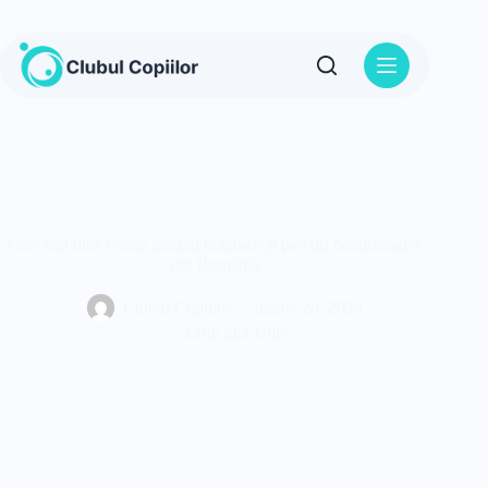
Sari
la
conținut
Cele mai bine cotate grădini botanice și parcuri dendrologice
din România
Clubul Copiilor
martie 28, 2024
Liste Idei Utile