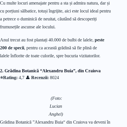
Cu multe locuri amenajate pentru a sta și admira natura, dar și
cu porțiuni sălbatice, totuși îngrijite, aici este locul ideal pentru
a petrece o duminică de neuitat, căutând să descoperiți
frumusețile ascunse ale locului.
Anul trecut au fost plantați 40.000 de bulbi de lalele,
peste
200 de specii
, pentru ca această grădină să fie plină de
lalele înflorite de toate culorile, spre bucuria vizitatorilor.
2. Grădina Botanică “Alexandru Buia”, din Craiova
⭐Rating:
4,7 👤
Recenzii:
8024
(Foto:
Lucian
Anghel)
Grădina Botanică ”Alexandru Buia“ din Craiova va deveni în