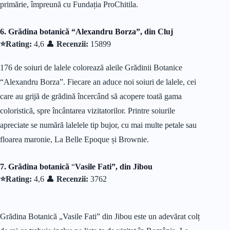
primărie, împreună cu Fundația ProChitila.
6. Grădina botanică “Alexandru Borza”, din Cluj
⭐Rating:
4,6 👤
Recenzii:
15899
176 de soiuri de lalele colorează aleile Grădinii Botanice
“Alexandru Borza”. Fiecare an aduce noi soiuri de lalele, cei
care au grijă de grădină încercând să acopere toată gama
coloristică, spre încântarea vizitatorilor. Printre soiurile
apreciate se numără lalelele tip bujor, cu mai multe petale sau
floarea maronie, La Belle Epoque și Brownie.
7. Grădina botanică
“
Vasile Fati”, din Jibou
⭐Rating:
4,6 👤
Recenzii:
3762
Grădina Botanică „Vasile Fati” din Jibou este un adevărat colț