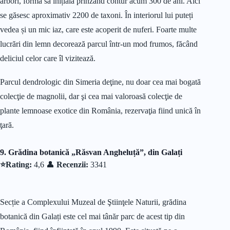
arbori, forma sa inițială prinzând contur acum 300 de ani. Aici
se găsesc aproximativ 2200 de taxoni. În interiorul lui puteți
vedea și un mic iaz, care este acoperit de nuferi. Foarte multe
lucrări din lemn decorează parcul într-un mod frumos, făcând
deliciul celor care îl vizitează.
Parcul dendrologic din Simeria deţine, nu doar cea mai bogată
colecţie de magnolii, dar şi cea mai valoroasă colecţie de
plante lemnoase exotice din România, rezervaţia fiind unică în
ţară.
9. Grădina botanică „Răsvan Angheluță”, din Galați
⭐Rating:
4,6 👤
Recenzii:
3341
Secție a Complexului Muzeal de Ştiinţele Naturii, grădina
botanică din Galați este cel mai tânăr parc de acest tip din