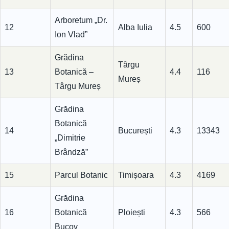
Arboretum „Dr.
12
Alba Iulia
4.5
600
Ion Vlad”
Grădina
Târgu
13
Botanică –
4.4
116
Mureș
Târgu Mureș
Grădina
Botanică
14
București
4.3
13343
„Dimitrie
Brândză”
15
Parcul Botanic
Timișoara
4.3
4169
Grădina
16
Botanică
Ploiești
4.3
566
Bucov