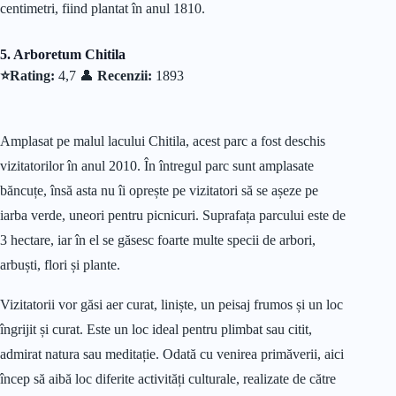
centimetri, fiind plantat în anul 1810.
5. Arboretum Chitila
⭐Rating:
4,7 👤
Recenzii:
1893
Amplasat pe malul lacului Chitila, acest parc a fost deschis
vizitatorilor în anul 2010. În întregul parc sunt amplasate
băncuțe, însă asta nu îi oprește pe vizitatori să se așeze pe
iarba verde, uneori pentru picnicuri. Suprafața parcului este de
3 hectare, iar în el se găsesc foarte multe specii de arbori,
arbuști, flori și plante.
Vizitatorii vor găsi aer curat, liniște, un peisaj frumos și un loc
îngrijit și curat. Este un loc ideal pentru plimbat sau citit,
admirat natura sau meditație. Odată cu venirea primăverii, aici
încep să aibă loc diferite activități culturale, realizate de către