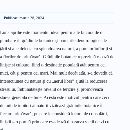
Publicat:
martie 28, 2024
Luna aprilie este momentul ideal pentru a te bucura de o
plimbare în grădinile botanice și parcurile dendrologice ale
țării și a te delecta cu splendoarea naturii, a pomilor înfloriți și
a florilor de primăvară. Grădinile botanice reprezintă o oază de
liniște si culoare, fiind o destinație populară atât pentru cei
mici, cât și pentru cei mari. Mai mult decât atât, s-a dovedit că
interacțiunea cu natura și cu „aerul liber” ajută la reducerea
stresului, îmbunătățește nivelul de fericire și promovează
starea generală de bine. Acesta este motivul pentru care zeci
de mii de iubitori ai naturii vizitează grădinile botanice în
fiecare primăvară, pe care le consideră locuri ale consolării,
liniștii – o portiță prin care evadează din zarva vieții de zi cu
zi.