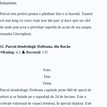
îndepărtate.
Parcul este perfect pentru o plimbare într-o zi însorită. Traseul
cel mai lung cu cruce roșie iese din parc și duce spre un vârf
de unde poți avea o priveliște superbă de acolo de sus asupra
orașului Gheorgheni.
11. Parcul dendrologic Dofteana, din Bacău
⭐Rating:
4,5 👤
Recenzii:
135
Foto:
Dan
Dima
Parcul dendrologic Dofteana cuprinde peste 660 de specii de
arbori și se întinde pe o suprafață de 24 de hectare. Este o
colecție valoroasă de copaci lemnoși, în special rășinoși. Este