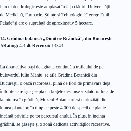
Parcul dendrologic este amplasat în fața clădirii Universității
de Medicină, Farmacie, Științe și Tehnologie “George Emil
Palade”și are o suprafață de aproximativ 5 hectare.
14. Grădina botanică „Dimitrie Brândză”, din București
⭐Rating:
4,3 👤
Recenzii:
13343
La doar câțiva pași de agitația continuă a traficului de pe
bulevardul Iuliu Maniu, se află Grădina Botanică din
București, o oază răcoroasă, plină de flori de primăvară deja
înflorite care își așteaptă cu brațele deschise vizitatorii. Încă de
la intrarea în grădină, Muzeul Botanic oferă curiozități din
lumea plantelor, în timp ce peste 4.000 de specii de plante
încântă privirile pe tot parcursul anului. În plus, în incinta
grădinii, se găsește și o zonă dedicată activităților recreative,