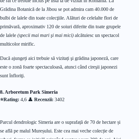
de rai ce trebuie inclus pe lista ta de vizitat în România. La
Grădina Botanică de la Jibou se pot admira cam 40.000 de
bulbi de lalele din toate colecţiile. Alături de celelalte flori de
primăvară, aproximativ 120 de soiuri diferite din toate grupele
de lalele
(specii mai mari şi mai mici)
alcătuiesc un spectacol
multicolor mirific.
Dacă ajungeți aici trebuie să vizitați şi grădina japoneză, care
este o zonă foarte spectaculoasă, atunci când cireşii japonezi
sunt înfloriţi.
8. Arboretum Park Simeria
⭐Rating:
4,6 👤
Recenzii:
3402
Parcul dendrologic Simeria are o suprafață de 70 de hectare și
se află pe malul Mureșului. Este cea mai veche colecție de