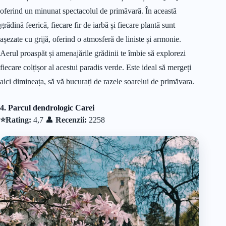
oferind un minunat spectacolul de primăvară. În această
grădină feerică, fiecare fir de iarbă și fiecare plantă sunt
așezate cu grijă, oferind o atmosferă de liniste și armonie.
Aerul proaspăt și amenajările grădinii te îmbie să explorezi
fiecare colțișor al acestui paradis verde. Este ideal să mergeți
aici dimineața, să vă bucurați de razele soarelui de primăvara.
4. Parcul dendrologic Carei
⭐Rating:
4,7 👤
Recenzii:
2258