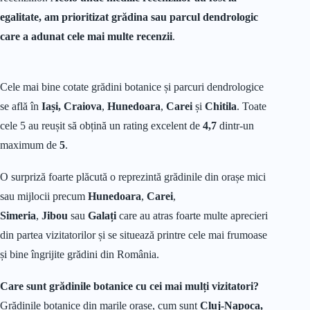
egalitate, am prioritizat grădina sau parcul dendrologic
care a adunat cele mai multe recenzii
.
Cele mai bine cotate grădini botanice și parcuri dendrologice
se află în
Iași, Craiova
,
Hunedoara
,
Carei
și
Chitila
. Toate
cele 5 au reușit să obțină un rating excelent de
4,7
dintr-un
maximum de
5
.
O surpriză foarte plăcută o reprezintă grădinile din orașe mici
sau mijlocii precum
Hunedoara
,
Carei
,
Simeria
,
Jibou
sau
Galați
care au atras foarte multe aprecieri
din partea vizitatorilor și se situează printre cele mai frumoase
și bine îngrijite grădini din România.
Care sunt grădinile botanice cu cei mai mulți vizitatori?
Grădinile botanice din marile orașe, cum sunt
Cluj-Napoca,