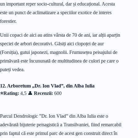
un important reper socio-cultural, dar și educațional. Acesta
este un punct de aclimatizare a speciilor exotice de interes
forestier.
Unii copaci de aici au atins vârsta de 70 de ani, iar alții aparțin
speciei de arbori decorativi. Găsiți aici clopoței de aur
(Forsiția), gutui japonezi, magnolii. Frumusețea peisajului de
primăvară este încununată de multitudinea de culori pe care o
puteți vedea.
12. Arboretum „Dr. Ion Vlad”, din Alba Iulia
⭐Rating:
4,5 👤
Recenzii:
600
Parcul Dendrologic ”Dr. Ion Vlad” din Alba Iulia este o
adevărată bijuterie peisagistică a Transilvaniei, fiind remarcabil
prin faptul că este primul parc de acest gen construit direct în