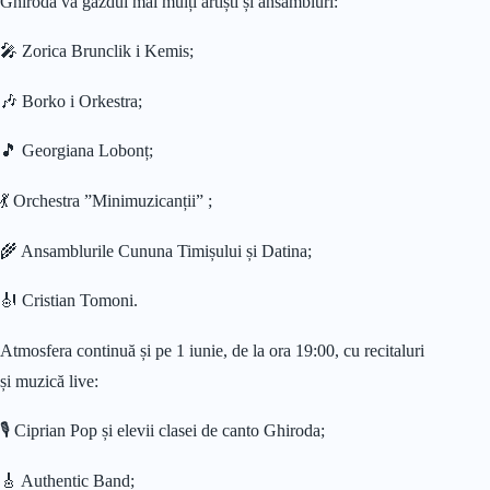
Ghiroda va găzdui mai mulți artiști și ansambluri:
🎤 Zorica Brunclik i Kemis;
🎶 Borko i Orkestra;
🎵 Georgiana Lobonț;
💃 Orchestra ”Minimuzicanții” ;
🌾 Ansamblurile Cununa Timișului și Datina;
🎻 Cristian Tomoni.
Atmosfera continuă și pe 1 iunie, de la ora 19:00, cu recitaluri
și muzică live:
🎙️ Ciprian Pop și elevii clasei de canto Ghiroda;
🎸 Authentic Band;