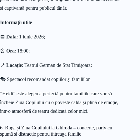
și captivantă pentru publicul tânăr.
Informații utile
📅
Data
: 1 iunie 2026;
⏰
Ora
: 18:00;
📍
Locație
: Teatrul German de Stat Timișoara;
🎭 Spectacol recomandat copiilor și familiilor.
”Heidi” este alegerea perfectă pentru familiile care vor să
încheie Ziua Copilului cu o poveste caldă și plină de emoție,
într-o atmosferă de teatru dedicată celor mici.
6. Ruga și Ziua Copilului la Ghiroda – concerte, party cu
spumă și distracție pentru întreaga familie