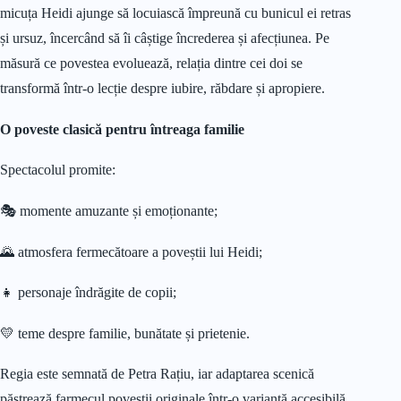
micuța Heidi ajunge să locuiască împreună cu bunicul ei retras
și ursuz, încercând să îi câștige încrederea și afecțiunea. Pe
măsură ce povestea evoluează, relația dintre cei doi se
transformă într-o lecție despre iubire, răbdare și apropiere.
O poveste clasică pentru întreaga familie
Spectacolul promite:
🎭 momente amuzante și emoționante;
🌄 atmosfera fermecătoare a poveștii lui Heidi;
👧 personaje îndrăgite de copii;
💛 teme despre familie, bunătate și prietenie.
Regia este semnată de Petra Rațiu, iar adaptarea scenică
păstrează farmecul poveștii originale într-o variantă accesibilă