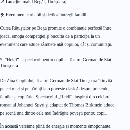
📍
Locație
: malul Begăi, Timișoara;
🐥 Eveniment caritabil și dedicat întregii familii.
Cursa Rățuștelor pe Bega promite o combinație perfectă între
joacă, emoția competiției și bucuria de a participa la un
eveniment care aduce zâmbete atât copiilor, cât și comunității.
5. ”Heidi” – spectacol pentru copii la Teatrul German de Stat
Timișoara
De Ziua Copilului, Teatrul German de Stat Timișoara îi invită
pe cei mici și pe părinți la o poveste clasică despre prietenie,
familie și copilărie. Spectacolul „Heidi”, inspirat din celebrul
roman al Johannei Spyri și adaptat de Thomas Birkmeir, aduce
pe scenă una dintre cele mai îndrăgite povești pentru copii.
În această versiune plină de energie și momente emoționante,