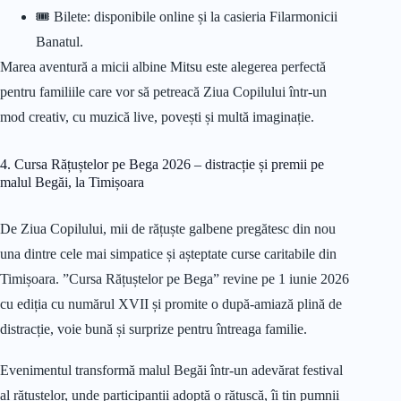
🎟️ Bilete: disponibile online și la casieria Filarmonicii
Banatul.
Marea aventură a micii albine Mitsu este alegerea perfectă
pentru familiile care vor să petreacă Ziua Copilului într-un
mod creativ, cu muzică live, povești și multă imaginație.
4. Cursa Rățuștelor pe Bega 2026 – distracție și premii pe
malul Begăi, la Timișoara
De Ziua Copilului, mii de rățuște galbene pregătesc din nou
una dintre cele mai simpatice și așteptate curse caritabile din
Timișoara. ”Cursa Rățuștelor pe Bega” revine pe 1 iunie 2026
cu ediția cu numărul XVII și promite o după-amiază plină de
distracție, voie bună și surprize pentru întreaga familie.
Evenimentul transformă malul Begăi într-un adevărat festival
al rățuștelor, unde participanții adoptă o rățușcă, îi țin pumnii