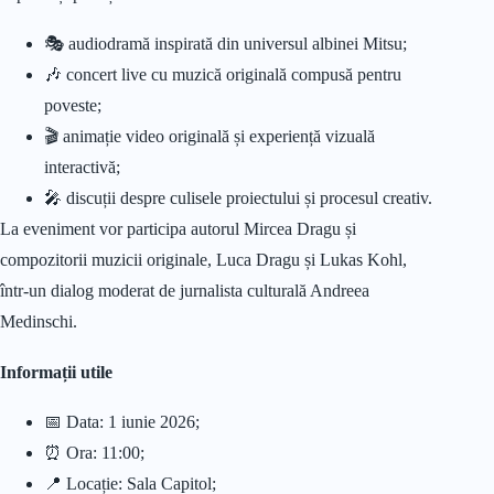
🎭 audiodramă inspirată din universul albinei Mitsu;
🎶 concert live cu muzică originală compusă pentru
poveste;
🎬 animație video originală și experiență vizuală
interactivă;
🎤 discuții despre culisele proiectului și procesul creativ.
La eveniment vor participa autorul Mircea Dragu și
compozitorii muzicii originale, Luca Dragu și Lukas Kohl,
într-un dialog moderat de jurnalista culturală Andreea
Medinschi.
Informații utile
📅 Data: 1 iunie 2026;
⏰ Ora: 11:00;
📍 Locație: Sala Capitol;