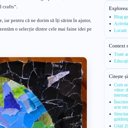
d crafts”.
Explorea
Blog ge
, iar pentru că ne dorim să îți sărim în ajutor,
Activita
ezentăm o selecție dintre cele mai faine idei pe
Locatii
Context 
Toate a
Educați
Citește ș
Cum ara
viitor: 
interna
Înscrie
acte ne
Structu
grădini
Ghid 20