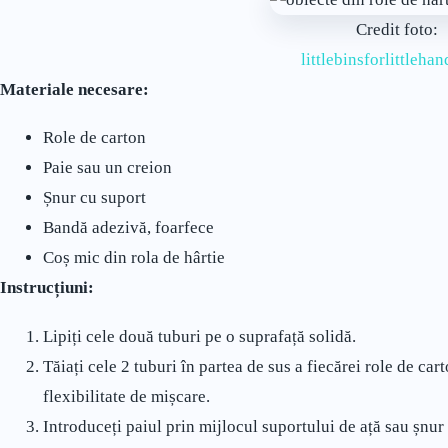
Credit foto:
littlebinsforlittleha
Materiale necesare:
Role de carton
Paie sau un creion
Șnur cu suport
Bandă adezivă, foarfece
Coș mic din rola de hârtie
Instrucțiuni:
Lipiți cele două tuburi pe o suprafață solidă.
Tăiați cele 2 tuburi în partea de sus a fiecărei role de car
flexibilitate de mișcare.
Introduceți paiul prin mijlocul suportului de ață sau șnur 