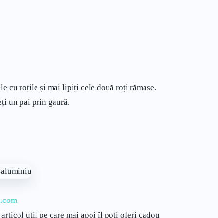
e cu roțile și mai lipiți cele două roți rămase.
eți un pai prin gaură.
t.com
rticol util pe care mai apoi îl poți oferi cadou