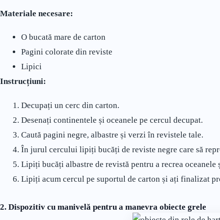
Materiale necesare:
O bucată mare de carton
Pagini colorate din reviste
Lipici
Instrucțiuni:
Decupați un cerc din carton.
Desenați continentele și oceanele pe cercul decupat.
Caută pagini negre, albastre și verzi în revistele tale.
În jurul cercului lipiți bucăți de reviste negre care să rep
Lipiți bucăți albastre de revistă pentru a recrea oceanele 
Lipiți acum cercul pe suportul de carton și ați finalizat pr
2.
Dispozitiv cu manivelă pentru a manevra obiecte grele