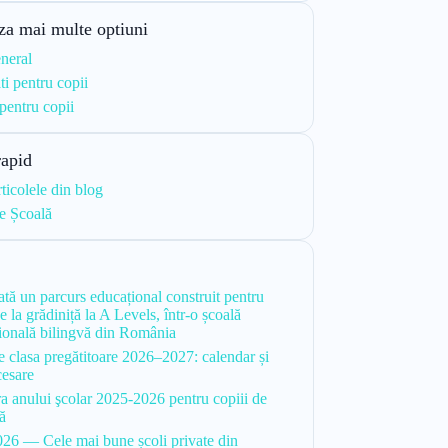
za mai multe optiuni
neral
ti pentru copii
 pentru copii
rapid
rticolele din blog
e Școală
i
tă un parcurs educațional construit pentru
de la grădiniță la A Levels, într-o școală
țională bilingvă din România
re clasa pregătitoare 2026–2027: calendar și
cesare
ra anului şcolar 2025-2026 pentru copiii de
ță
26 — Cele mai bune școli private din