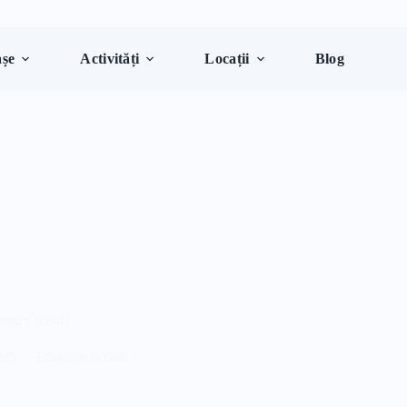
șe
Activități
Locații
Blog
pentru școală
025
Educație Școală