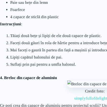
Paie sau bețe din lemn
Foarfece
4 capace de sticlă din plastic
Instrucțiuni
:
Tăiați două bețe și lipiți de ele două capace de plastic.
Faceți două găuri în rola de hârtie pentru a introduce bețel
Mai faceți o gaură în partea din față a mașinii și introduc
Lipiți capătul balonului de pai.
Suflați prin pai pentru a umfla balonul.
4. Breloc din capace de aluminiu
Credit foto:
simplyfullofdeligh
Ce poți crea din capace de aluminiu pentru proiectul școlii? Un a