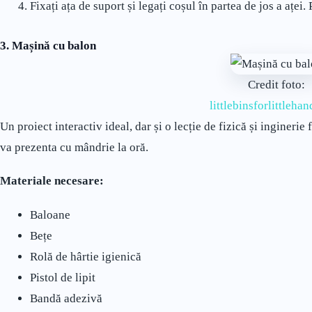
Fixați ața de suport și legați coșul în partea de jos a aței. 
3. Mașină cu balon
Credit foto:
littlebinsforlittleha
Un proiect interactiv ideal, dar și o lecție de fizică și inginerie 
va prezenta cu mândrie la oră.
Materiale necesare:
Baloane
Bețe
Rolă de hârtie igienică
Pistol de lipit
Bandă adezivă