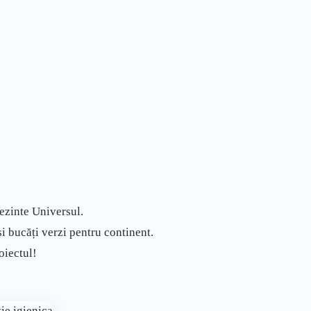
rezinte Universul.
și bucăți verzi pentru continent.
oiectul!