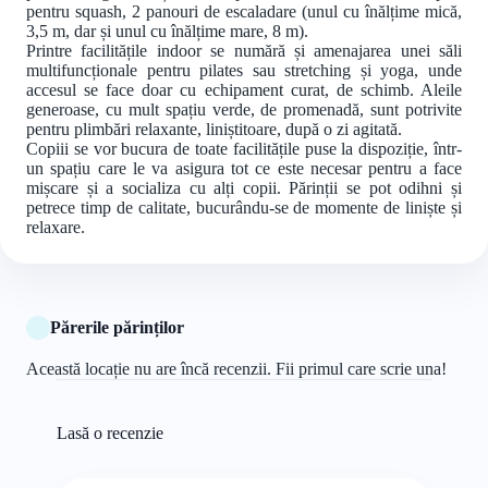
pentru squash, 2 panouri de escaladare (unul cu înălțime mică,
3,5 m, dar și unul cu înălțime mare, 8 m).
Printre facilitățile indoor se numără și amenajarea unei săli
multifuncționale pentru pilates sau stretching și yoga, unde
accesul se face doar cu echipament curat, de schimb. Aleile
generoase, cu mult spațiu verde, de promenadă, sunt potrivite
pentru plimbări relaxante, liniștitoare, după o zi agitată.
Copiii se vor bucura de toate facilitățile puse la dispoziție, într-
un spațiu care le va asigura tot ce este necesar pentru a face
mișcare și a socializa cu alți copii. Părinții se pot odihni și
petrece timp de calitate, bucurându-se de momente de liniște și
relaxare.
Părerile părinților
Această locație nu are încă recenzii. Fii primul care scrie una!
Lasă o recenzie