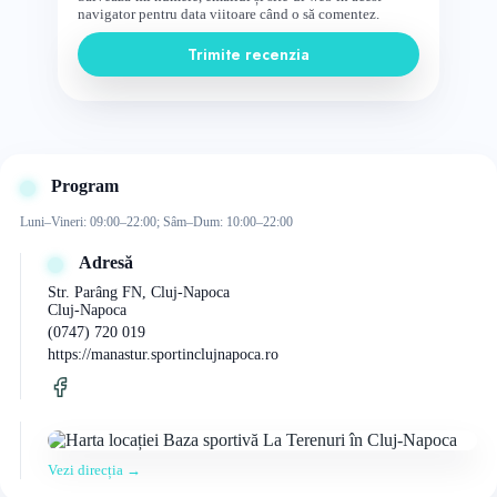
navigator pentru data viitoare când o să comentez.
Trimite recenzia
Program
Luni–Vineri: 09:00–22:00; Sâm–Dum: 10:00–22:00
Adresă
Str. Parâng FN, Cluj-Napoca
Cluj-Napoca
(0747) 720 019
https://manastur.sportinclujnapoca.ro
Vezi direcția →