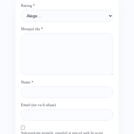
Rating
*
Mesajul tău
*
Nume
*
Email (nu va fi afișat)
Salvează-mi numele, emailul și site-ul web în acest