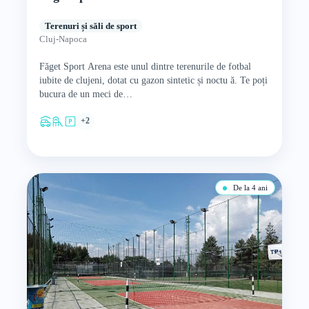
Terenuri și săli de sport
Cluj-Napoca
Făget Sport Arena este unul dintre terenurile de fotbal
iubite de clujeni, dotat cu gazon sintetic și noctu ă. Te poți
bucura de un meci de…
+2
De la 4 ani