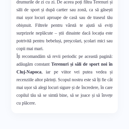
drumurile de zi cu zi. De aceea poți filtra Terenuri și
săli de sport și după cartier sau zonă, ca să găsești
mai ușor locuri aproape de casă sau de traseul tău
obișnuit. Filtrele pentru vârstă te ajută să eviți
surprizele neplăcute – știi dinainte dacă locația este
potrivită pentru bebeluși, preșcolari, școlari mici sau
copii mai mari.
Îți recomandăm să revii periodic pe această pagină:
adăugăm constant
Terenuri și săli de sport noi în
Cluj-Napoca
, iar pe viitor vei putea vedea și
recenziile altor părinți. Scopul nostru este să îți fie cât
mai ușor să alegi locuri sigure și de încredere, în care
copilul tău să se simtă bine, să se joace și să învețe
cu plăcere.