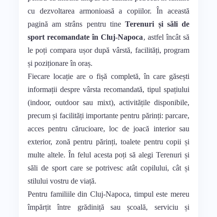
cu dezvoltarea armonioasă a copiilor. În această
pagină am strâns pentru tine
Terenuri și săli de
sport recomandate în Cluj-Napoca
, astfel încât să
le poți compara ușor după vârstă, facilități, program
și poziționare în oraș.
Fiecare locație are o fișă completă, în care găsești
informații despre vârsta recomandată, tipul spațiului
(indoor, outdoor sau mixt), activitățile disponibile,
precum și facilități importante pentru părinți: parcare,
acces pentru cărucioare, loc de joacă interior sau
exterior, zonă pentru părinți, toalete pentru copii și
multe altele. În felul acesta poți să alegi Terenuri și
săli de sport care se potrivesc atât copilului, cât și
stilului vostru de viață.
Pentru familiile din Cluj-Napoca, timpul este mereu
împărțit între grădiniță sau școală, serviciu și