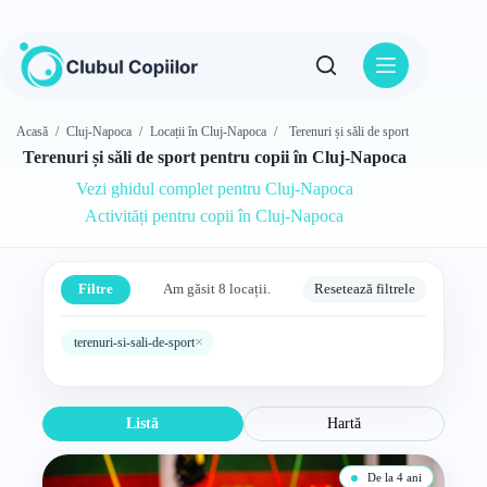
Sari
la
conținut
Acasă
/
Cluj-Napoca
/
Locații în Cluj-Napoca
/
Terenuri și săli de sport
Terenuri și săli de sport pentru copii în Cluj-Napoca
Vezi ghidul complet pentru Cluj-Napoca
Activități pentru copii în Cluj-Napoca
Filtre
Am găsit 8 locații.
Resetează filtrele
×
terenuri-si-sali-de-sport
Listă
Hartă
De la 4 ani