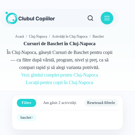
Sari
la
conținut
Acasă
/
Cluj-Napoca
/
Activități în Cluj-Napoca
/
Baschet
Cursuri de Baschet în Cluj-Napoca
În Cluj-Napoca, găsești Cursuri de Baschet pentru copii
— cu filtre după vârstă, program, nivel și preț, ca să
compari rapid și să alegi varianta potrivită.
Vezi ghidul complet pentru Cluj-Napoca
Locații pentru copii în Cluj-Napoca
Filtre
Am găsit 2 activități.
Resetează filtrele
×
baschet