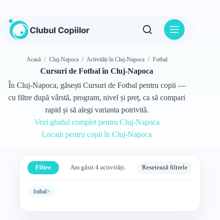
Sari
la
conținut
Acasă
/
Cluj-Napoca
/
Activități în Cluj-Napoca
/
Fotbal
Cursuri de Fotbal în Cluj-Napoca
În Cluj-Napoca, găsești Cursuri de Fotbal pentru copii —
cu filtre după vârstă, program, nivel și preț, ca să compari
rapid și să alegi varianta potrivită.
Vezi ghidul complet pentru Cluj-Napoca
Locații pentru copii în Cluj-Napoca
Filtre
Am găsit 4 activități.
Resetează filtrele
×
fotbal