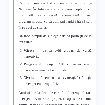
Cauți Cursuri de Fotbal pentru copii în Cluj-
Napoca? În lista de mai sus găsești opțiuni cu
informații despre vârstă recomandată, nivel,
program și cost, ca să compari rapid fără să sari
între zeci de site-uri.
Un mod simplu de a alege este să pornești de la
trei filtre:
Vârsta
— ca să eviți grupuri de vârstă
nepotrivite.
Programul
— după 17:00 sau în weekend,
dacă ai nevoie de flexibilitate.
Nivelul
— începători sau avansați, în funcție
de experiența copilului.
Apoi uită-te la detaliile care fac diferența: durata
unei ședințe, mărimea grupei, locația și ce include
prețul (materiale, echipament, ședință de probă).