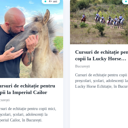
4+ ani
Cursuri de echitație pe
copii la Lucky Horse
Echitație
București
Cursuri de echitație pentru copii
preșcolari, școlari, adolescenți la
rsuri de echitație pentru
Lucky Horse Echitație, în Bucure
pii la Imperiul Cailor
urești
suri de echitație pentru copii mici,
școlari, școlari, adolescenți la
eriul Cailor, în București.