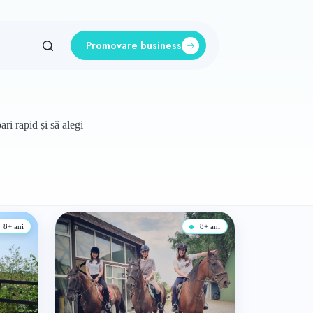
Promovare business
ri rapid și să alegi
8+ ani
8+ ani