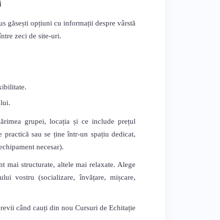
i
us găsești opțiuni cu informații despre vârstă
tre zeci de site-uri.
bilitate.
lui.
mărimea grupei, locația și ce include prețul
 practică sau se ține într-un spațiu dedicat,
, echipament necesar).
nt mai structurate, altele mai relaxate. Alege
lui vostru (socializare, învățare, mișcare,
 revii când cauți din nou Cursuri de Echitație