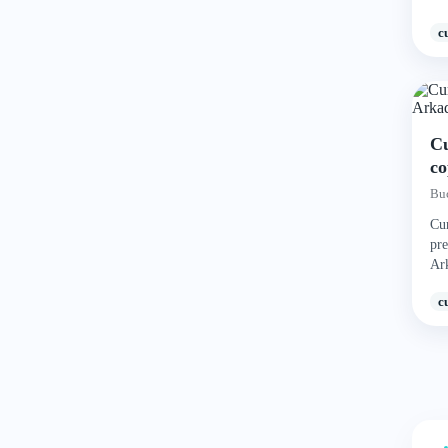
Buc
c
Cu
co
Buc
Cur
pre
Ark
c