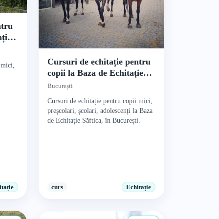
ntru
ație
Cursuri de echitație pentru
 mici,
copii la Baza de Echitație
Săftica
București
Cursuri de echitație pentru copii mici,
preșcolari, școlari, adolescenți la Baza
de Echitație Săftica, în București.
tație
curs
Echitație