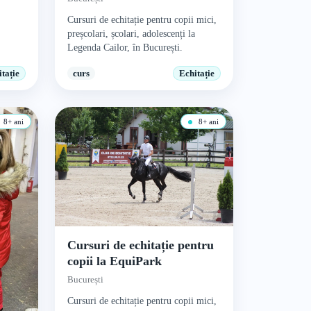
Cursuri de echitație pentru copii mici,
preșcolari, școlari, adolescenți la
Legenda Cailor, în București.
tație
curs
Echitație
8+ ani
8+ ani
Cursuri de echitație pentru
copii la EquiPark
București
Cursuri de echitație pentru copii mici,