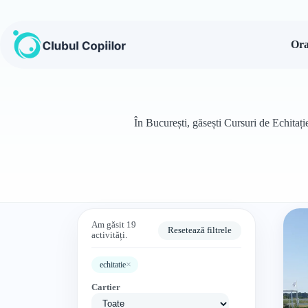
Sari
la
conținut
Ora
În București, găsești Cursuri de Echitați
Am găsit 19
Resetează filtrele
activități.
×
echitatie
Cartier