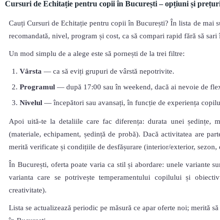
Cursuri de Echitație pentru copii în București – opțiuni și prețur
Cauți Cursuri de Echitație pentru copii în București? În lista de mai s
recomandată, nivel, program și cost, ca să compari rapid fără să sari în
Un mod simplu de a alege este să pornești de la trei filtre:
Vârsta
— ca să eviți grupuri de vârstă nepotrivite.
Programul
— după 17:00 sau în weekend, dacă ai nevoie de flexi
Nivelul
— începători sau avansați, în funcție de experiența copilu
Apoi uită-te la detaliile care fac diferența: durata unei ședințe, 
(materiale, echipament, ședință de probă). Dacă activitatea are parte
merită verificate și condițiile de desfășurare (interior/exterior, sezon
În București, oferta poate varia ca stil și abordare: unele variante su
varianta care se potrivește temperamentului copilului și obiectivu
creativitate).
Lista se actualizează periodic pe măsură ce apar oferte noi; merită să