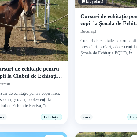
10 lei / ședință
Cursuri de echitație pe
copii la Școala de Echit
EQUO
București
Cursuri de echitație pentru copii
preșcolari, școlari, adolescenți la
Școala de Echitație EQUO, în
București.
rsuri de echitație pentru
pii la Clubul de Echitație
viva
urești
suri de echitație pentru copii mici,
școlari, școlari, adolescenți la
bul de Echitație Ecviva, în
urești.
urs
Echitație
curs
Echi