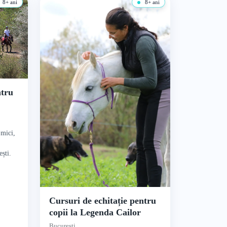
8+ ani
8+ ani
ntru
 mici,
ști.
Cursuri de echitație pentru
copii la Legenda Cailor
București