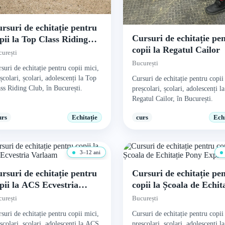
rsuri de echitație pentru
Cursuri de echitație pe
pii la Top Class Riding
copii la Regatul Cailor
lub
urești
București
suri de echitație pentru copii mici,
școlari, școlari, adolescenți la Top
Cursuri de echitație pentru copii
ss Riding Club, în București.
preșcolari, școlari, adolescenți la
Regatul Cailor, în București.
urs
Echitație
curs
Echi
3–12 ani
rsuri de echitație pentru
Cursuri de echitație pe
pii la ACS Ecvestria
copii la Școala de Echit
arlaam
Pony Express
urești
București
suri de echitație pentru copii mici,
Cursuri de echitație pentru copii
școlari, școlari, adolescenți la ACS
preșcolari, școlari, adolescenți la