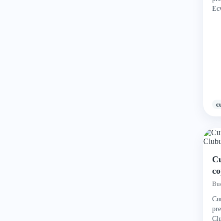
Ecv
c
Cu
co
A
Buc
Cur
pre
Clu