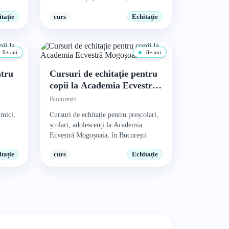
tație
curs
Echitație
0+ ani
8+ ani
ntru
Cursuri de echitație pentru
copii la Academia Ecvestră
Mogoșoaia
București
 mici,
Cursuri de echitație pentru preșcolari,
școlari, adolescenți la Academia
Ecvestră Mogoșoaia, în București.
tație
curs
Echitație