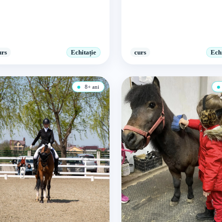
urs
Echitație
curs
Echi
8+ ani