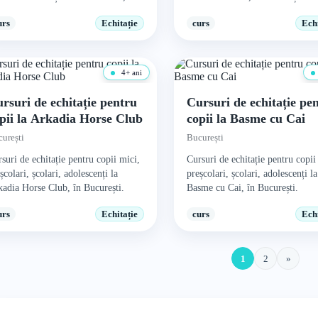
urești.
urs
Echitație
curs
Echi
4+ ani
rsuri de echitație pentru
Cursuri de echitație pe
pii la Arkadia Horse Club
copii la Basme cu Cai
urești
București
suri de echitație pentru copii mici,
Cursuri de echitație pentru copii
școlari, școlari, adolescenți la
preșcolari, școlari, adolescenți la
adia Horse Club, în București.
Basme cu Cai, în București.
urs
Echitație
curs
Echi
1
2
»