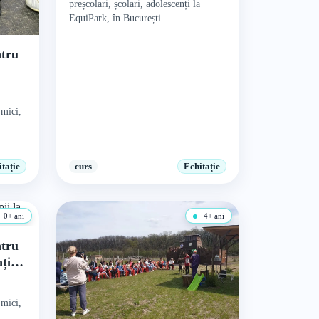
preșcolari, școlari, adolescenți la
EquiPark, în București.
ntru
 mici,
tație
curs
Echitație
0+ ani
4+ ani
ntru
ație
 mici,