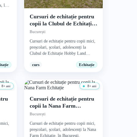
s, în
Cursuri de echitație pentru
copii la Clubul de Echitație
Hobby Land Ranch
București
Cursuri de echitație pentru copii mici,
preșcolari, școlari, adolescenți la
Clubul de Echitație Hobby Land
Ranch, în București.
tație
curs
Echitație
8+ ani
8+ ani
ntru
Cursuri de echitație pentru
copii la Nana Farm
Echitație
București
 mici,
Cursuri de echitație pentru copii mici,
preșcolari, școlari, adolescenți la Nana
Farm Echitație, în București.