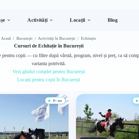
șe
Activități
Locații
Blog
Acasă
/
București
/
Activități în București
/
Echitație
Cursuri de Echitație în București
e pentru copii — cu filtre după vârstă, program, nivel și preț, ca să compa
varianta potrivită.
Vezi ghidul complet pentru București
Locații pentru copii în București
8+ ani