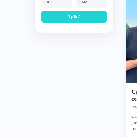
Aplică
Cu
co
Buc
Cur
pre
Imp