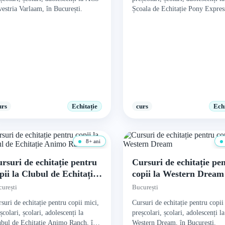
estria Varlaam, în București.
Școala de Echitație Pony Expres
București.
urs
Echitație
curs
Echi
8+ ani
rsuri de echitație pentru
Cursuri de echitație pe
pii la Clubul de Echitație
copii la Western Dream
nimo Ranch
urești
București
suri de echitație pentru copii mici,
Cursuri de echitație pentru copii
școlari, școlari, adolescenți la
preșcolari, școlari, adolescenți la
bul de Echitație Animo Ranch, în
Western Dream, în București.