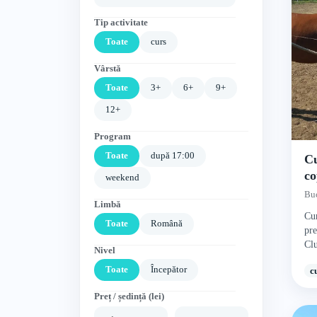
Tip activitate
Toate
curs
Vârstă
Toate
3+
6+
9+
12+
Program
Toate
după 17:00
Cu
co
weekend
Ec
Buc
Limbă
Cur
Toate
Română
pre
Clu
Nivel
Buc
Toate
Începător
c
Preț / ședință (lei)