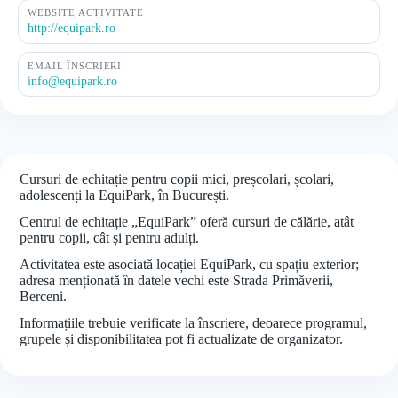
WEBSITE ACTIVITATE
http://equipark.ro
EMAIL ÎNSCRIERI
info@equipark.ro
Cursuri de echitație pentru copii mici, preșcolari, școlari,
adolescenți la EquiPark, în București.
Centrul de echitație „EquiPark” oferă cursuri de călărie, atât
pentru copii, cât și pentru adulți.
Activitatea este asociată locației EquiPark, cu spațiu exterior;
adresa menționată în datele vechi este Strada Primăverii,
Berceni.
Informațiile trebuie verificate la înscriere, deoarece programul,
grupele și disponibilitatea pot fi actualizate de organizator.