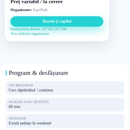
Preț variabil / la cerere
Organizator:
EquiPark
Înscrie-ți copilul
Sună pentru detalii: (0758) 235 500
Vezi website organizator
Program & desfășurare
TIP PROGRAM
Curs săptămânal / continuu
DURATA UNEI ȘEDINȚE
60 min
WEEKEND
Există ședințe în weekend