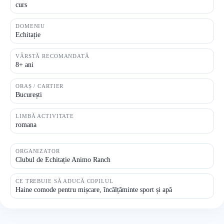
curs
DOMENIU
Echitație
VÂRSTĂ RECOMANDATĂ
8+ ani
ORAȘ / CARTIER
București
LIMBĂ ACTIVITATE
romana
ORGANIZATOR
Clubul de Echitație Animo Ranch
CE TREBUIE SĂ ADUCĂ COPILUL
Haine comode pentru mișcare, încălțăminte sport și apă