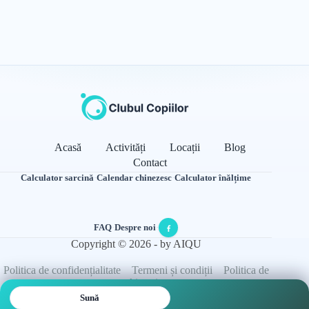
Acasă
Activități
Locații
Blog
Contact
Calculator sarcină
·
Calendar chinezesc
·
Calculator înălțime
FAQ
·
Despre noi
·
Copyright © 2026 - by AIQU
Politica de confidențialitate
Termeni și condiții
Politica de
cookie-uri
Sună