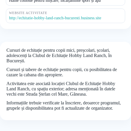
Haine comode pentru mișcare, încălțăminte sport și apă
WEBSITE ACTIVITATE
http://echitatie-hobby-land-ranch-bucuresti.business.site
Cursuri de echitație pentru copii mici, preșcolari, școlari,
adolescenți la Clubul de Echitație Hobby Land Ranch, în
București.
Cursuri și tabere de echitație pentru copii, cu posibilitatea de
cazare la cabana din apropiere.
Activitatea este asociată locației Clubul de Echitație Hobby
Land Ranch, cu spațiu exterior; adresa menționată în datele
vechi este Strada Ștefan cel Mare, Găneasa.
Informațiile trebuie verificate la înscriere, deoarece programul,
grupele și disponibilitatea pot fi actualizate de organizator.