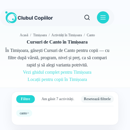
Sari
la
conținut
Acasă
/
Timișoara
/
Activități în Timișoara
/
Canto
Cursuri de Canto în Timișoara
În Timișoara, găsești Cursuri de Canto pentru copii — cu
filtre după vârstă, program, nivel și preț, ca să compari
rapid și să alegi varianta potrivită.
Vezi ghidul complet pentru Timișoara
Locații pentru copii în Timișoara
Filtre
Am găsit 7 activități.
Resetează filtrele
×
canto