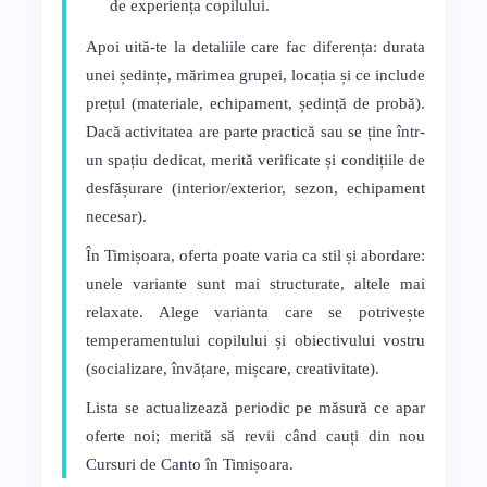
de experiența copilului.
Apoi uită-te la detaliile care fac diferența: durata
unei ședințe, mărimea grupei, locația și ce include
prețul (materiale, echipament, ședință de probă).
Dacă activitatea are parte practică sau se ține într-
un spațiu dedicat, merită verificate și condițiile de
desfășurare (interior/exterior, sezon, echipament
necesar).
În Timișoara, oferta poate varia ca stil și abordare:
unele variante sunt mai structurate, altele mai
relaxate. Alege varianta care se potrivește
temperamentului copilului și obiectivului vostru
(socializare, învățare, mișcare, creativitate).
Lista se actualizează periodic pe măsură ce apar
oferte noi; merită să revii când cauți din nou
Cursuri de Canto în Timișoara.