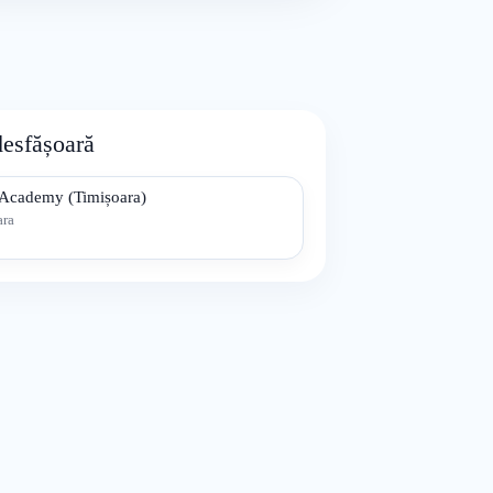
desfășoară
 Academy (Timișoara)
ara