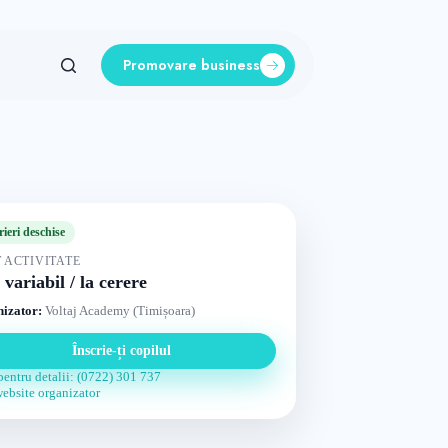
Promovare business
rieri deschise
 ACTIVITATE
 variabil / la cerere
izator:
Voltaj Academy (Timișoara)
Înscrie-ți copilul
pentru detalii: (0722) 301 737
website organizator