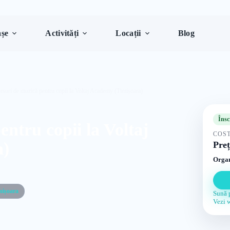
șe
Activități
Locații
Blog
rsuri de muzică pentru copii la Voltaj Academy (Timișoara)
Însc
ntru copii la Voltaj
COST
a)
Preț
Organ
mișoara
Sună 
Vezi 