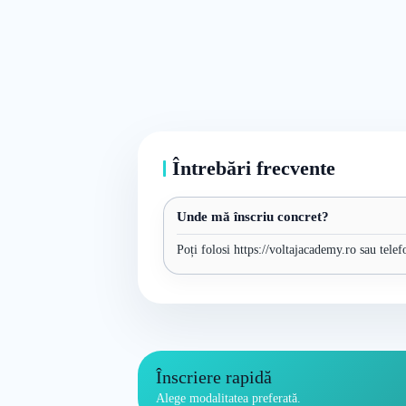
Întrebări frecvente
Unde mă înscriu concret?
Poți folosi https://voltajacademy.ro sau tele
Înscriere rapidă
Alege modalitatea preferată.