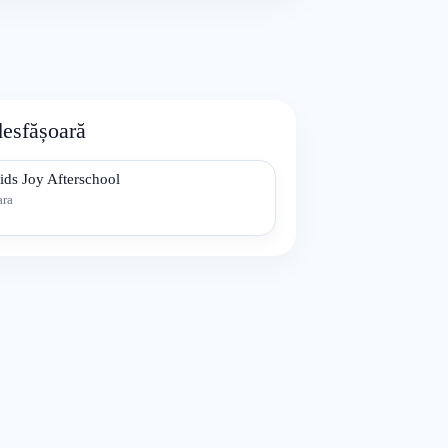
desfășoară
ids Joy Afterschool
ara