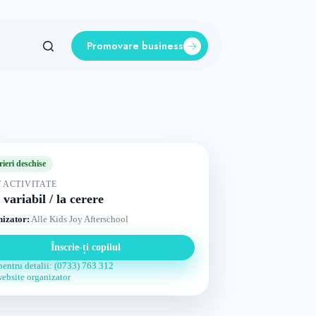
Promovare business
rieri deschise
 ACTIVITATE
 variabil / la cerere
izator:
Alle Kids Joy Afterschool
Înscrie-ți copilul
pentru detalii: (0733) 763 312
website organizator