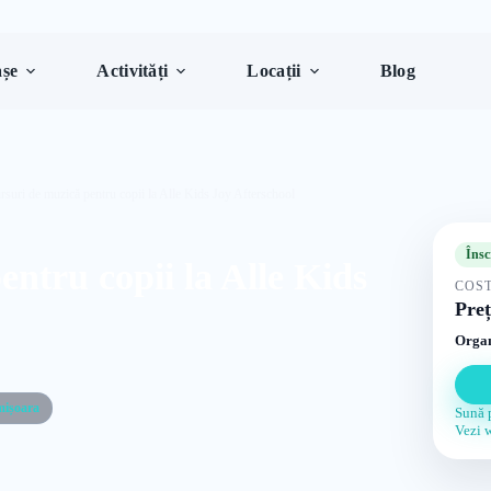
șe
Activități
Locații
Blog
rsuri de muzică pentru copii la Alle Kids Joy Afterschool
Însc
ntru copii la Alle Kids
COST
Preț
Organ
mișoara
Sună 
Vezi 