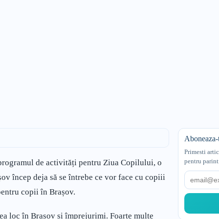
Aboneaza-t
Primesti arti
pentru parint
e programul de activități pentru Ziua Copilului, o
Email
rașov încep deja să se întrebe ce vor face cu copiii
 pentru copii în Brașov.
ea loc în Brașov și împrejurimi. Foarte multe