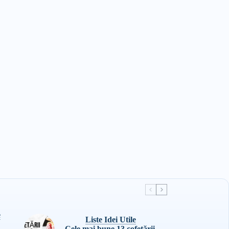
e
Liste Idei Utile
Cele mai bune 13 cofetării