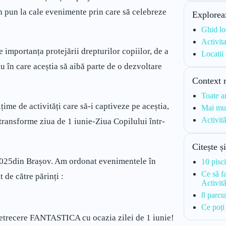
an pun la cale evenimente prin care să celebreze
Explorea
Ghid lo
Activit
e importanța protejării drepturilor copiilor, de a
Locatii
iu în care aceștia să aibă parte de o dezvoltare
Context 
Toate a
țime de activități care să-i captiveze pe aceștia,
Mai mul
Activit
ă transforme ziua de 1 iunie-Ziua Copilului într-
Citește ș
025din Brașov. Am ordonat evenimentele în
10 pisc
Ce să f
 de către părinți :
Activit
8 parcur
Ce poți
petrecere FANTASTICA cu ocazia zilei de 1 iunie!