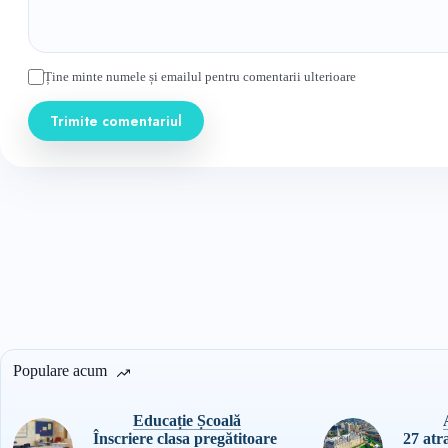
Ține minte numele și emailul pentru comentarii ulterioare
Trimite comentariul
Populare acum
Educație Școală
Înscriere clasa pregătitoare
27 atra