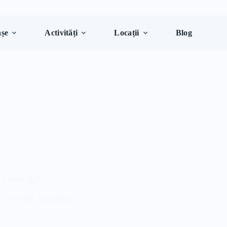
șe
Activități
Locații
Blog
e 1 iunie 2025
Activități Timp Liber