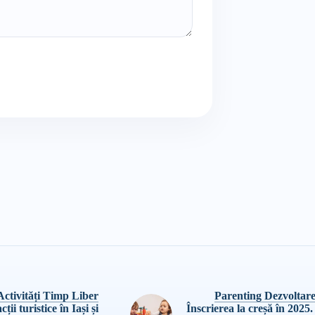
Activități Timp Liber
Parenting Dezvoltar
cții turistice în Iași și
Înscrierea la creșă în 2025.