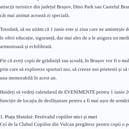
atracții turistice din județul Brașov, Dino Park sau Castelul Br
cât mai animat această zi specială.
Totodată, să nu uităm că 1 iunie este și ziua care ne amintește d
le oferi educație, siguranță, dar mai ales de a le asigura un med
armonioasă și echilibrată.
Fie că aveți copii de grădiniță sau școală, în Brașov vor fi o mul
prin care să exploreze sporturi noi, să creeze noi prietenii și s
una memorabilă în acest an.
Haideți să vedeți calendarul de EVENIMENTE pentru 1 iunie 2
functție de locația de desfășurare pentru a fi mai ușor de urmărit
1. Piața Sfatului: Festivalul copiilor mici și mari
Cei de la Clubul Copiilor din Vulcan pregătesc pentru copii o 