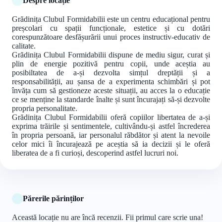
Despre locație
Grădinița Clubul Formidabilii este un centru educațional pentru
preșcolari cu spații funcționale, estetice și cu dotări
corespunzătoare desfășurării unui proces instructiv-educativ de
calitate.
Grădinița Clubul Formidabilii dispune de mediu sigur, curat și
plin de energie pozitivă pentru copii, unde aceștia au
posibiltatea de a-și dezvolta simțul dreptății și a
responsabilității, au șansa de a experimenta schimbări și pot
învăța cum să gestioneze aceste situații, au acces la o educație
ce se menține la standarde înalte și sunt încurajați să-și dezvolte
propria personalitate.
Grădinița Clubul Formidabilii oferă copiilor libertatea de a-și
exprima trăirile și sentimentele, cultivându-și astfel încrederea
în propria persoană, iar personalul răbdător și atent la nevoile
celor mici îi încurajează pe aceștia să ia decizii și le oferă
liberatea de a fi curioși, descoperind astfel lucruri noi.
Părerile părinților
Această locație nu are încă recenzii. Fii primul care scrie una!