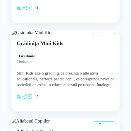
bazează pe un…
+3
De la 0 ani
Grădinița Mini Kids
Grădinițe
Timișoara
Mini Kids este o grădiniță ce prezintă o alte ativă
educațională, perfectă pentru copii, ce corespunde nevoilor
societății de astăzi, o educație bazată pe respect, înțelegere,
…
+2
De la 4 ani