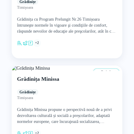
Grădinițe
Timișoara
Grădinița cu Program Prelungit Nr.26 Timișoara
întruneşte normele în vigoare şi condiţiile de confort,
răspunde nevoilor de educaţie ale preşcolarilor, atât în ceea
ce privește învățământul…
+2
De la 0 ani
Grădinița Minissa
Grădinițe
Timișoara
Grădinița Minissa propune o perspectivă nouă de a privi
dezvoltarea culturală și socială a preșcolarilor, adaptată
normelor europene, care încurajează socializarea,
creativitatea, exprimarea și altruismul. Principala…
+2