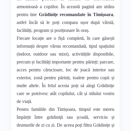
armonioasă a copiilor. În această pagină am strâns
pentru tine
Grădinițe recomandate în Timișoara
,
astfel încât să le poți compara ușor după vârstă,
facilități, program și poziționare în oraș.
Fiecare locație are o fișă completă, în care găsești
informații despre vârsta recomandată, tipul spațiului
(indoor, outdoor sau mixt), activitățile disponibile,
precum și facilități importante pentru părinți: parcare,
acces pentru cărucioare, loc de joacă interior sau
exterior, zonă pentru părinți, toalete pentru copii și
multe altele. În felul acesta poți să alegi Grădinițe
care se potrivesc atât copilului, cât și stilului vostru
de viață.
Pentru familiile din Timișoara, timpul este mereu
împărțit între grădiniță sau școală, serviciu și
drumurile de zi cu zi. De aceea poți filtra Grădinițe și