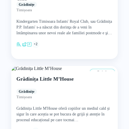
Grădinițe
Timișoara
Kindergarten Timisoara Infants' Royal Club, sau Grădinița
P.P. Infants' s-a născut din dorinţa de a veni în
întâmpinarea unor nevoi reale ale familiei postmode e şi…
+2
De la 0 ani
Grădinița Little M’House
Grădinițe
Timișoara
Grădinița Little M'House oferă copiilor un mediul cald și
sigur în care aceștia se pot bucura de grijă și atenție în
procesul educațional pe care tocmai…