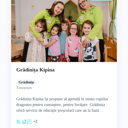
Grădinița Kipina
Grădinițe
Timișoara
Grădinița Kipina își propune să aprindă în inima copiilor
dragostea pentru cunoaștere, pentru învățare. Grădinița
oferă servicii de educație preșcolară care au la bază
Curriculum Național…
+2