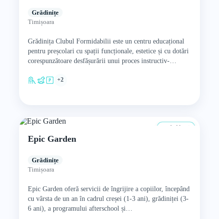
Grădinițe
Timișoara
Grădinița Clubul Formidabilii este un centru educațional
pentru preșcolari cu spații funcționale, estetice și cu dotări
corespunzătoare desfășurării unui proces instructiv-
educativ de calitate. Grădinița Clubul Formidabilii…
+2
1–11 ani
Epic Garden
Grădinițe
Timișoara
Epic Garden oferă servicii de îngrijire a copiilor, începând
cu vârsta de un an în cadrul creșei (1-3 ani), grădiniței (3-
6 ani), a programului afterschool și…