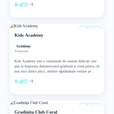
+2
De la 0 ani
Kids Academy
Grădinițe
Timișoara
Kids Academy este o comunitate de oameni dedicați care
pun la dispoziția dumneavostră grădiniță și cresă pentru cei
mai mici dintre pitici, ateliere săptămânale extinse pe…
+2
De la 0 ani
Gradinița Club Coral