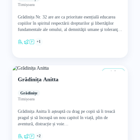
Timișoara
Grădinița Nr. 32 are are ca prioritate esențială educarea
copiilor în spiritul respectării drepturilor şi libertăţilor
fundamentale ale omului, al demnităţii umane şi toleranţei
și al…
+1
1–6 ani
Grădinița Anitta
Grădinițe
Timișoara
Grădinița Anitta îi așteaptă cu drag pe copii să îi treacă
pragul și să înceapă un nou capitol în viață, plin de
aventură, distracție și voie…
+2