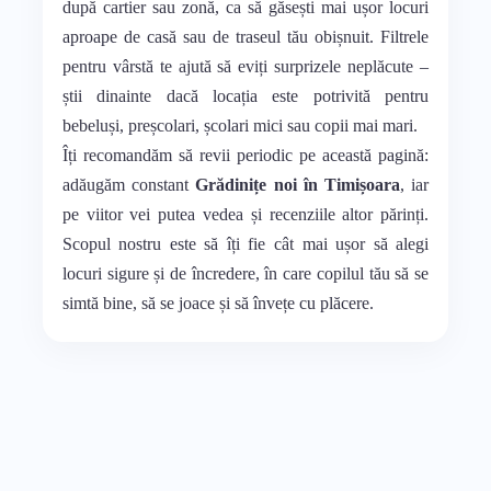
după cartier sau zonă, ca să găsești mai ușor locuri
aproape de casă sau de traseul tău obișnuit. Filtrele
pentru vârstă te ajută să eviți surprizele neplăcute –
știi dinainte dacă locația este potrivită pentru
bebeluși, preșcolari, școlari mici sau copii mai mari.
Îți recomandăm să revii periodic pe această pagină:
adăugăm constant
Grădinițe noi în Timișoara
, iar
pe viitor vei putea vedea și recenziile altor părinți.
Scopul nostru este să îți fie cât mai ușor să alegi
locuri sigure și de încredere, în care copilul tău să se
simtă bine, să se joace și să învețe cu plăcere.