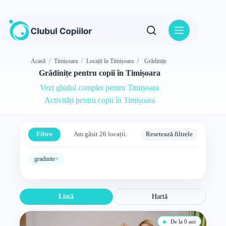
Sari
la
conținut
Acasă
/
Timișoara
/
Locații în Timișoara
/
Grădinițe
Grădinițe pentru copii în Timișoara
Vezi ghidul complet pentru Timișoara
Activități pentru copii în Timișoara
Filtre
Am găsit 26 locații.
Resetează filtrele
×
gradinite
Listă
Hartă
De la 0 ani