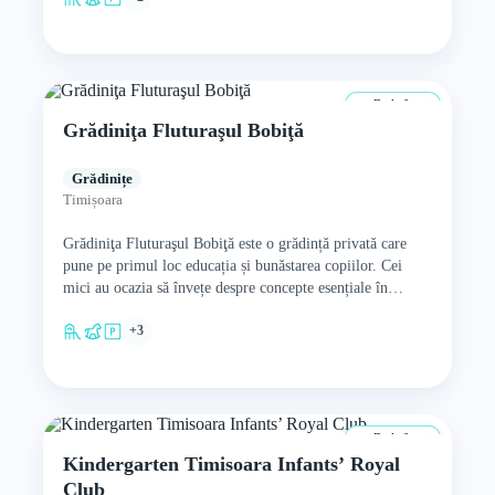
De la 0 ani
Grădiniţa Fluturaşul Bobiţă
Grădinițe
Timișoara
Grădiniţa Fluturaşul Bobiţă este o grădință privată care
pune pe primul loc educația și bunăstarea copiilor. Cei
mici au ocazia să învețe despre concepte esențiale în…
+3
De la 0 ani
Kindergarten Timisoara Infants’ Royal
Club