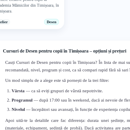
ademia Mămicilor din Timișoara, în
mișoara.
telier
Desen
Cursuri de Desen pentru copii în Timișoara – opțiuni și prețuri
Cauți Cursuri de Desen pentru copii în Timișoara? În lista de mai su
recomandată, nivel, program și cost, ca să compari rapid fără să sari în
Un mod simplu de a alege este să pornești de la trei filtre:
Vârsta
— ca să eviți grupuri de vârstă nepotrivite.
Programul
— după 17:00 sau în weekend, dacă ai nevoie de flexi
Nivelul
— începători sau avansați, în funcție de experiența copilu
Apoi uită-te la detaliile care fac diferența: durata unei ședințe, 
(materiale, echipament, ședință de probă). Dacă activitatea are parte