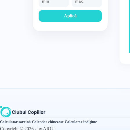
Aplică
Calculator sarcină
·
Calendar chinezesc
·
Calculator înălțime
Copyright © 2026 - by AIQU