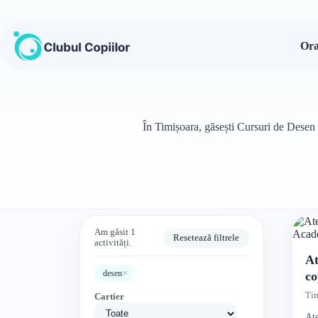
Sari
la
conținut
Ora
În Timișoara, găsești Cursuri de Desen p
Am găsit 1
Resetează filtrele
activități.
At
×
desen
co
Mă
Tim
Cartier
Ate