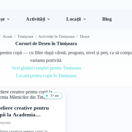
șe
Activități
Locații
Blog
Acasă
/
Timișoara
/
Activități în Timișoara
/
Desen
Cursuri de Desen în Timișoara
entru copii — cu filtre după vârstă, program, nivel și preț, ca să compar
varianta potrivită.
Vezi ghidul complet pentru Timișoara
Locații pentru copii în Timișoara
3+ ani
eliere creative pentru
pii la Academia
micilor din Timișoara
ișoara
liere creative pentru copii la