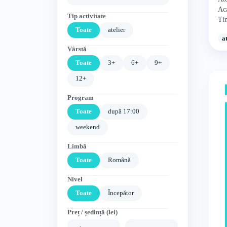
Ac
Tip activitate
Ti
Toate
atelier
a
Vârstă
Toate
3+
6+
9+
12+
Program
Toate
după 17:00
weekend
Limbă
Toate
Română
Nivel
Toate
Începător
Preț / ședință (lei)