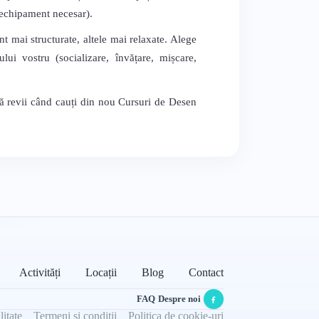
, echipament necesar).
nt mai structurate, altele mai relaxate. Alege
lui vostru (socializare, învățare, mișcare,
să revii când cauți din nou Cursuri de Desen
Activități
Locații
Blog
Contact
FAQ
·
Despre noi
·
litate
Termeni și condiții
Politica de cookie-uri