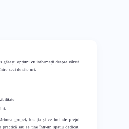
s găsești opțiuni cu informații despre vârstă
tre zeci de site-uri.
bilitate.
lui.
mărimea grupei, locația și ce include prețul
 practică sau se ține într-un spațiu dedicat,