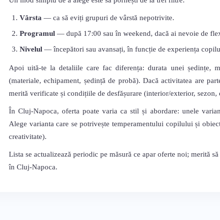
Un mod simplu de a alege este să pornești de la trei filtre:
Vârsta
— ca să eviți grupuri de vârstă nepotrivite.
Programul
— după 17:00 sau în weekend, dacă ai nevoie de flexi
Nivelul
— începători sau avansați, în funcție de experiența copilu
Apoi uită-te la detaliile care fac diferența: durata unei ședințe, 
(materiale, echipament, ședință de probă). Dacă activitatea are parte
merită verificate și condițiile de desfășurare (interior/exterior, sezon
În Cluj-Napoca, oferta poate varia ca stil și abordare: unele varian
Alege varianta care se potrivește temperamentului copilului și obiecti
creativitate).
Lista se actualizează periodic pe măsură ce apar oferte noi; merită să
în Cluj-Napoca.