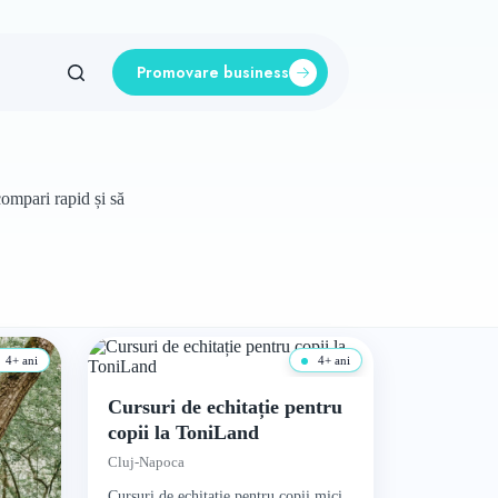
Promovare business
compari rapid și să
4+ ani
4+ ani
Cursuri de echitație pentru
copii la ToniLand
Cluj-Napoca
Cursuri de echitație pentru copii mici,