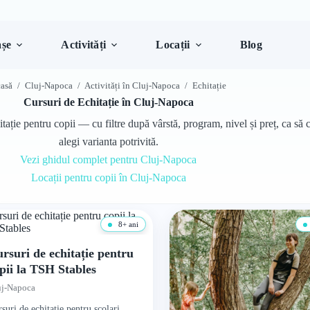
șe
Activități
Locații
Blog
asă
/
Cluj-Napoca
/
Activități în Cluj-Napoca
/
Echitație
Cursuri de Echitație în Cluj-Napoca
ație pentru copii — cu filtre după vârstă, program, nivel și preț, ca să 
alegi varianta potrivită.
Vezi ghidul complet pentru Cluj-Napoca
Locații pentru copii în Cluj-Napoca
8+ ani
rsuri de echitație pentru
pii la TSH Stables
uj-Napoca
suri de echitație pentru școlari,