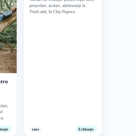
preșcolari, școlari, adolescenți la
ToniLand, în Cluj-Napoca.
ntru
olari,
nd
ca.
tație
curs
Echitație