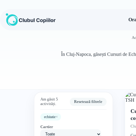
Sari
la
conținut
Ora
Ac
În Cluj-Napoca, găsești Cursuri de Echit
Am găsit 5
Resetează filtrele
activități.
Cu
×
echitatie
co
Cl
Cartier
Cur