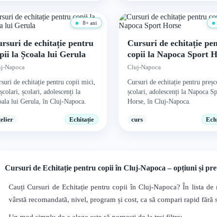
8+ ani
rsuri de echitație pentru
Cursuri de echitație pe
pii la Școala lui Gerula
copii la Napoca Sport 
uj-Napoca
Cluj-Napoca
suri de echitație pentru copii mici,
Cursuri de echitație pentru preșc
școlari, școlari, adolescenți la
școlari, adolescenți la Napoca S
ala lui Gerula, în Cluj-Napoca.
Horse, în Cluj-Napoca.
telier
Echitație
curs
Echi
Cursuri de Echitație pentru copii în Cluj-Napoca – opțiuni și pre
Cauți Cursuri de Echitație pentru copii în Cluj-Napoca? În lista de 
vârstă recomandată, nivel, program și cost, ca să compari rapid fără să 