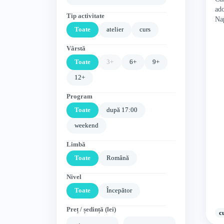
ado
Tip activitate
Na
Toate
atelier
curs
Vârstă
Toate
3+
6+
9+
12+
Program
Toate
după 17:00
weekend
Limbă
Toate
Română
Nivel
Toate
Începător
Preț / ședință (lei)
c