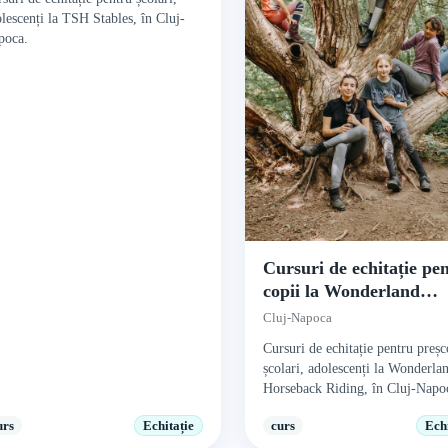
lescenți la TSH Stables, în Cluj-
poca.
Cursuri de echitație pe
copii la Wonderland
Horseback Riding
Cluj-Napoca
Cursuri de echitație pentru preșc
școlari, adolescenți la Wonderla
Horseback Riding, în Cluj-Napo
urs
Echitație
curs
Echi