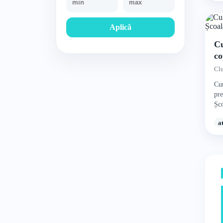
Aplică
Cu
co
Cl
Cur
pre
Șco
a