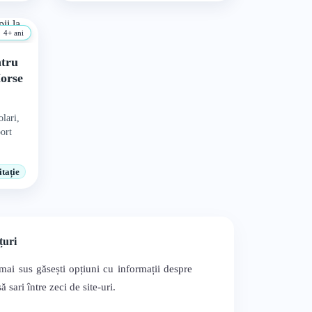
4+ ani
ntru
Horse
olari,
port
tație
țuri
mai sus găsești opțiuni cu informații despre
sari între zeci de site-uri.