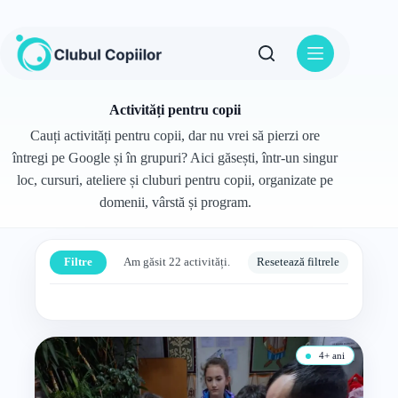
Sari
la
conținut
Activități pentru copii
Cauți activități pentru copii, dar nu vrei să pierzi ore
întregi pe Google și în grupuri? Aici găsești, într-un singur
loc, cursuri, ateliere și cluburi pentru copii, organizate pe
domenii, vârstă și program.
Filtre
Am găsit 22 activități.
Resetează filtrele
4+ ani