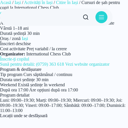
Sari
Acasă
/
Iași
/
Activități în Iași
/
Citire în Iași
/
Cursuri de șah pentru
la
copii la International Chess Club
conținut
curs
Citire
Cursuri de șah pentru copii la International Chess Club
Ateliere de știință și experimente pentru copii 1–18 ani., cu date
Vârstă
1–18 ani
Durată ședință
30 min
Oraș / zonă
Iași
Înscrieri deschise
Cost activitate
Preț variabil / la cerere
Organizator:
International Chess Club
Înscrie-ți copilul
Sună pentru detalii: (0759) 363 618
Vezi website organizator
Program & desfășurare
Tip program
Curs săptămânal / continuu
Durata unei ședințe
30 min
Weekend
Există ședințe în weekend
După ora 17:00
Are opțiuni după ora 17:00
Program detaliat
Luni: 09:00–19:30; Marți: 09:00–19:30; Miercuri: 09:00–19:30; Joi:
09:00–19:30; Vineri: 09:00–17:00; Sâmbătă: 09:00–17:00; Duminică:
11:00–13:00
Locații unde se desfășoară