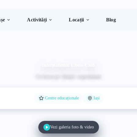
șe
Activități
Locații
Blog
International Chess Club
Cu focus pe: Știință / experimente
Centre educaționale
Iași
Vezi galeria foto & video