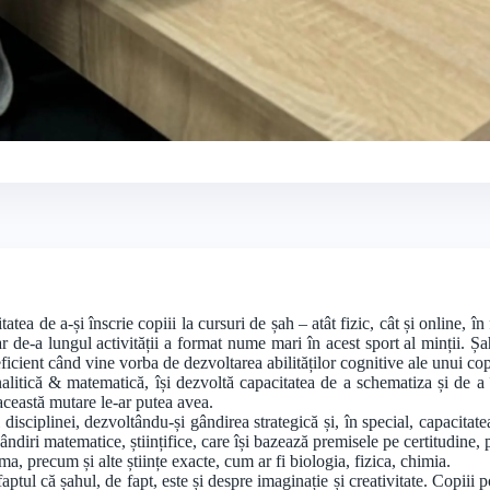
+3 foto
atea de a-și înscrie copiii la cursuri de șah – atât fizic, cât și online, î
ar de-a lungul activității a format nume mari în acest sport al minții. Șa
eficient când vine vorba de dezvoltarea abilităților cognitive ale unui cop
analitică & matematică, își dezvoltă capacitatea de a schematiza și de a 
 această mutare le-ar putea avea.
l disciplinei, dezvoltându-și gândirea strategică și, în special, capacita
ândiri matematice, științifice, care își bazează premisele pe certitudine, 
a, precum și alte științe exacte, cum ar fi biologia, fizica, chimia.
ptul că șahul, de fapt, este și despre imaginație și creativitate. Copiii 