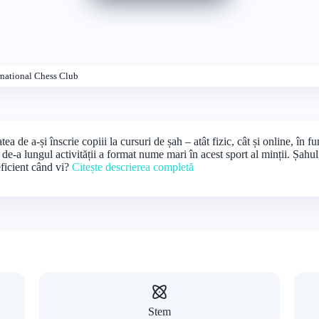
rnational Chess Club
tea de a-și înscrie copiii la cursuri de șah – atât fizic, cât și online, în 
r de-a lungul activității a format nume mari în acest sport al minții. Șahul
eficient când vi?
Citește descrierea completă
Stem