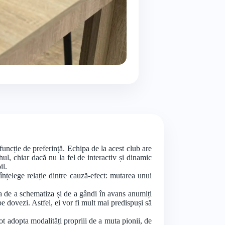
n funcție de preferință. Echipa de la acest club are
hul, chiar dacă nu la fel de interactiv și dinamic
il.
înțelege relație dintre cauză-efect: mutarea unui
tea de a schematiza și de a gândi în avans anumiți
pe dovezi. Astfel, ei vor fi mult mai predispuși să
pot adopta modalități propriii de a muta pionii, de