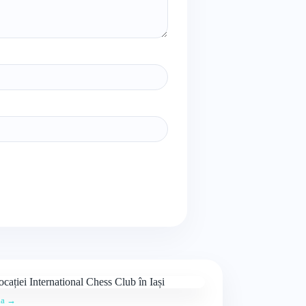
ția →