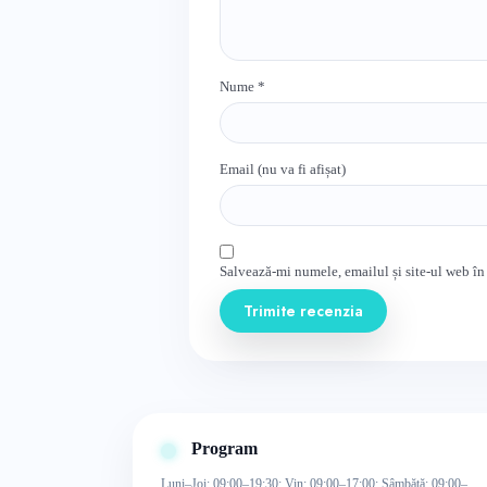
Nume
*
Email (nu va fi afișat)
Salvează-mi numele, emailul și site-ul web în
Trimite recenzia
Program
Luni–Joi: 09:00–19:30; Vin: 09:00–17:00; Sâmbătă: 09:00–