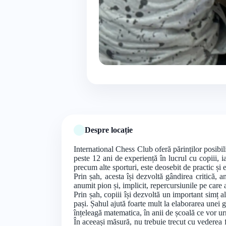
Despre locație
International Chess Club oferă părinților posibilit
peste 12 ani de experiență în lucrul cu copiii, i
precum alte sporturi, este deosebit de practic și 
Prin șah, acesta își dezvoltă gândirea critică, 
anumit pion și, implicit, repercursiunile pe care
Prin șah, copiii își dezvoltă un important simț a
pași. Șahul ajută foarte mult la elaborarea unei g
înțeleagă matematica, în anii de școală ce vor urm
În aceeași măsură, nu trebuie trecut cu vederea fa