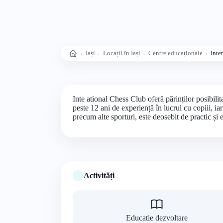
Iași
Locații în Iași
Centre educaționale
Inte
Acasă
Inte ational Chess Club oferă părinților posibilita
peste 12 ani de experiență în lucrul cu copiii, ia
precum alte sporturi, este deosebit de practic și 
Activități
Educatie dezvoltare