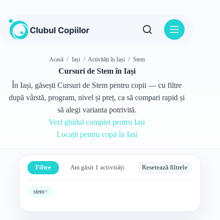
Sari
la
conținut
Acasă
/
Iași
/
Activități în Iași
/
Stem
Cursuri de Stem în Iași
În Iași, găsești Cursuri de Stem pentru copii — cu filtre
după vârstă, program, nivel și preț, ca să compari rapid și
să alegi varianta potrivită.
Vezi ghidul complet pentru Iași
Locații pentru copii în Iași
Filtre
Am găsit 1 activități.
Resetează filtrele
×
stem