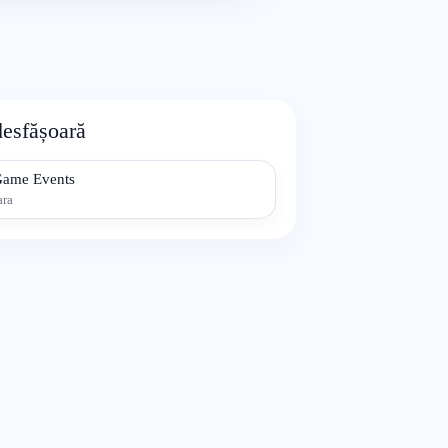
desfășoară
Game Events
ara