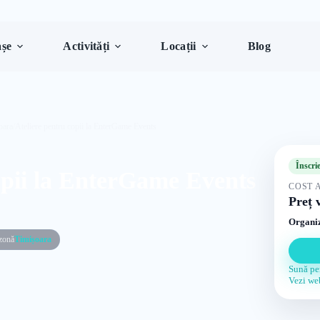
șe
Activități
Locații
Blog
oara
/
Ateliere pentru copii la EnterGame Events
Înscri
opii la EnterGame Events
COST 
Preț v
Organiz
 zonă
Timișoara
Sună pe
Vezi we