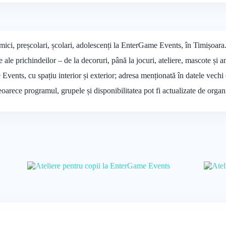
 mici, preșcolari, școlari, adolescenți la EnterGame Events, în Timișoara
 ale prichindeilor – de la decoruri, până la jocuri, ateliere, mascote și a
 Events, cu spațiu interior și exterior; adresa menționată în datele vech
deoarece programul, grupele și disponibilitatea pot fi actualizate de organ