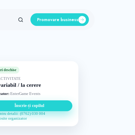
Promovare business
eri deschise
ACTIVITATE
ariabil / la cerere
ator:
EnterGame Events
Înscrie-ți copilul
ntru detalii: (0762) 030 004
bsite organizator