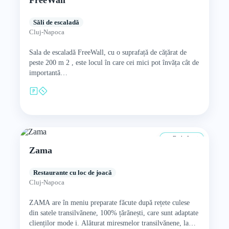
FreeWall
Săli de escaladă
Cluj-Napoca
Sala de escaladă FreeWall, cu o suprafață de cățărat de
peste 200 m 2 , este locul în care cei mici pot învăța cât de
importantă…
De la 0 ani
Zama
Restaurante cu loc de joacă
Cluj-Napoca
ZAMA are în meniu preparate făcute după rețete culese
din satele transilvănene, 100% țărănești, care sunt adaptate
clienților mode i. Alăturat miresmelor transilvănene, la