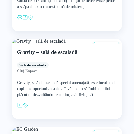
vârsta de +14 ani își pot ascuți simțurile detectiviste pentru
a scăpa dintr-o cameră plină de mistere,…
De la 4 ani
Gravity – sală de escaladă
Săli de escaladă
Cluj-Napoca
Gravity, sală de escaladă special amenajată, este locul unde
copiii au oportunitatea de a învăța cum să îmbine utilul cu
plăcutul, dezvoltându-se optim, atât fizic, cât…
De la 0 ani