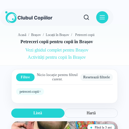
Sari
la
conținut
Acasă
/
Brașov
/
Locații în Brașov
/
Petreceri copii
Petreceri copii pentru copii în Brașov
Vezi ghidul complet pentru Brașov
Activități pentru copii în Brașov
Nicio locație pentru filtrul
Filtre
Resetează filtrele
curent.
×
petreceri-copii
Listă
Hartă
Până la 3 ani