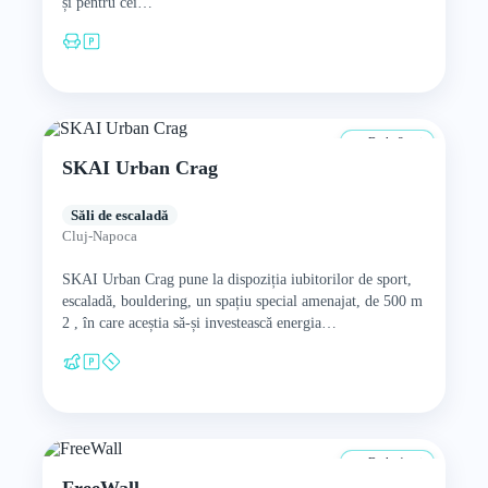
și pentru cei…
De la 8 ani
SKAI Urban Crag
Săli de escaladă
Cluj-Napoca
SKAI Urban Crag pune la dispoziția iubitorilor de sport,
escaladă, bouldering, un spațiu special amenajat, de 500 m
2 , în care aceștia să-și investească energia…
De la 4 ani