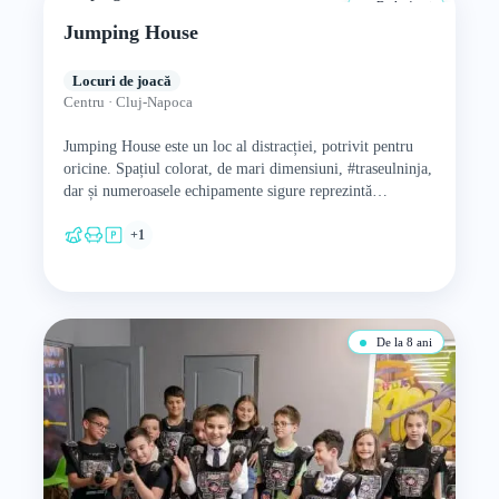
De la 4 ani
Jumping House
Locuri de joacă
Centru · Cluj-Napoca
Jumping House este un loc al distracției, potrivit pentru
oricine. Spațiul colorat, de mari dimensiuni, #traseulninja,
dar și numeroasele echipamente sigure reprezintă
posibilități practice de a-i…
+1
De la 8 ani