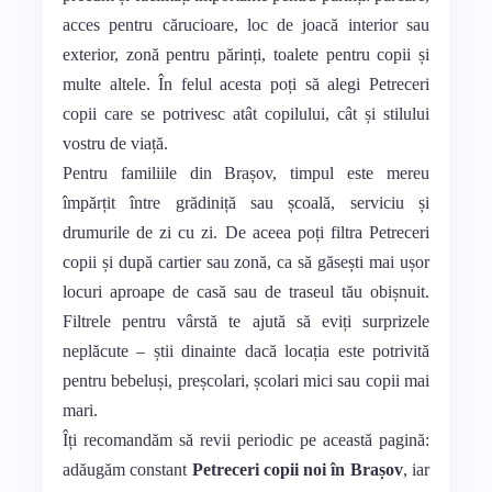
acces pentru cărucioare, loc de joacă interior sau
exterior, zonă pentru părinți, toalete pentru copii și
multe altele. În felul acesta poți să alegi Petreceri
copii care se potrivesc atât copilului, cât și stilului
vostru de viață.
Pentru familiile din Brașov, timpul este mereu
împărțit între grădiniță sau școală, serviciu și
drumurile de zi cu zi. De aceea poți filtra Petreceri
copii și după cartier sau zonă, ca să găsești mai ușor
locuri aproape de casă sau de traseul tău obișnuit.
Filtrele pentru vârstă te ajută să eviți surprizele
neplăcute – știi dinainte dacă locația este potrivită
pentru bebeluși, preșcolari, școlari mici sau copii mai
mari.
Îți recomandăm să revii periodic pe această pagină:
adăugăm constant
Petreceri copii noi în Brașov
, iar