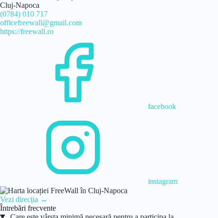
Cluj-Napoca
(0784) 010 717
officefreewall@gmail.com
https://freewall.ro
facebook
instagram
Vezi direcția →
Întrebări frecvente
Care este vârsta minimă necesară pentru a participa la