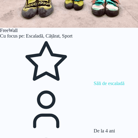
FreeWall
Cu focus pe: Escaladă, Cățărat, Sport
Săli de escaladă
De la 4 ani