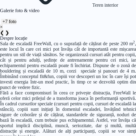
Teren interior
Galerie foto & video
+7 foto
×
❮
❯
Despre locație
2
Sala de escaladă FreeWall, cu o suprafață de cățărat de peste 200 m
,
este locul în care cei mici pot învăța cât de importantă este mișcarea
pentru un stil de viață sănătos. Se organizează cursuri atât pentru copii,
cât și pentru adulți, ședințe de antrenamente pentru cei mici, iar
echipamentul pentru escaladă poate fi închiriat. Dispune de o zonă de
bouldering și escaladă de 10 m, corzi speciale și panouri de 4 m.
Îmbinând conceptul fit&fun, copiii vor descoperi un loc în care își pot
investi energia într-un mod practic, în timp ce se dezvoltă optim din
punct de vedere fizic.
Fără a face compromisuri în ceea ce privește distracția, FreeWall le
oferă celor mici prilejul de a transforma joaca în performanță sportivă.
În cadrul cursurilor speciale (cursuri pentru copii, cursuri de escaladă la
stâncă), copiii sunt inițiați în domeniul escaladei, învățând tehnici
sigure de coborâre și de cățărat, standardele de siguranță, noduri de
bază în escaladă, cum trebuie pus echipamentul. Astfel, vor învăța că
sportul implică disciplină, muncă, seriozitate, dar și multă, multă
distracție și energie. Alături de alți participanți, copiii se vor simți